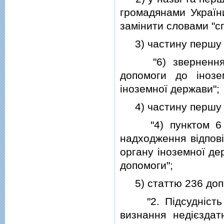
громадянами України
замiнити словами "с
3) частину першу ст
"6) звернення iз
допомоги до iнозе
iноземної держави";
4) частину першу ст
"4) пунктом 6 ча
надходження вiдповi
органу iноземної де
допомоги";
5) статтю 236 допо
"2. Пiдсуднiсть с
визнання недiєздат