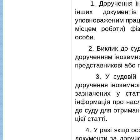
1. Доручення iноз
iнших документi
уповноваженим працi
мiсцем роботи) фi
особи.
2. Виклик до суду 
дорученням iноземно
представниковi або 
3. У судовiй пов
доручення iноземног
зазначених у стат
iнформацiя про насл
до суду для отриман
цiєї статтi.
4. У разi якщо особ
документи за доруче