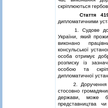
скрiплюються гербо
Стаття 41
дипломатичними уст
1. Судове доруче
України, який прож
виконано працiв
консульської устано
особа отримує добр
розписку iз зазна
особою та скрiпл
дипломатичної устан
2. Доручення суд
стосовно громадянин
держави, може бу
представництва чи