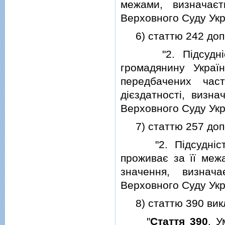
межами, визначає
Верховного Суду Укр
6) статтю 242 допо
"2. Пiдсуднiсть 
громадянину Украї
передбачених час
дiєздатностi, визн
Верховного Суду Укр
7) статтю 257 допо
"2. Пiдсуднiсть 
проживає за її меж
значення, визнач
Верховного Суду Укр
8) статтю 390 викла
"
Стаття 390
. У