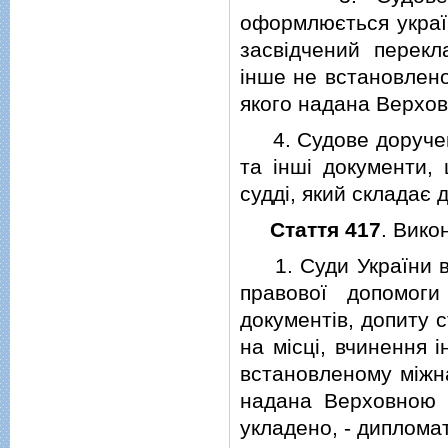
оформлюється украї
засвiдчений перекл
iнше не встановлено
якого надана Верхо
4. Судове дорученн
та iншi документи,
суддi, який складає
Стаття 417
. Вико
1. Суди України ви
правової допомог
документiв, допиту с
на мiсцi, вчинення 
встановленому мiжна
надана Верховною 
укладено, - диплома