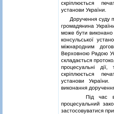
скрiплюється печа
установи України.
Доручення суду про
громадянина України
може бути виконано
консульської устан
мiжнародним догов
Верховною Радою Укр
складається протоко
процесуальнi дiї,
скрiплюється печа
установи України.
виконання дорученн
Пiд час викона
процесуальний зако
застосовуватися при