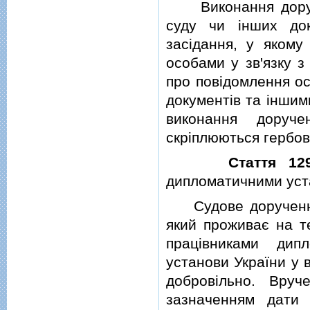
Виконання доручен
суду чи iнших док
засiдання, у якому
особами у зв'язку з
про повiдомлення ос
документiв та iншим
виконання доруче
скрiплюються гербо
Стаття 12
дипломатичними уст
Судове доручення 
який проживає на т
працiвниками дип
установи України у 
добровiльно. Вруч
зазначенням дати 