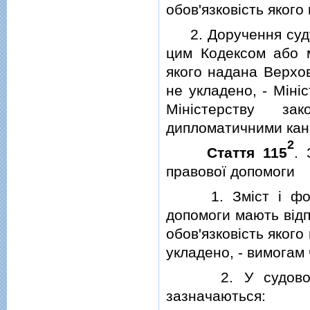
обов'язковiсть яког
2. Доручення суду 
цим Кодексом або м
якого надана Верхо
не укладено, - Мiнi
Мiнiстерству з
дипломатичними кан
2
Стаття 115
. 
правової допомоги
1. Змiст i форма
допомоги мають вiдп
обов'язковiсть яког
укладено, - вимогам ч
2. У судовому д
зазначаються: