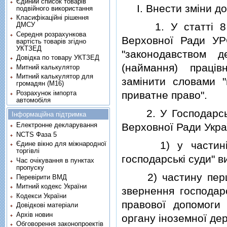
Єдиний список товарів
I. Внести змiни до 
подвійного використання
Класифікаційні рішення
1. У статтi 8 Ко
ДМСУ
Середня розрахункова
Верховної Ради УР
вартість товарів згідно
УКТЗЕД
"законодавством 
Довідка по товару УКТЗЕД
(наймання) працi
Митний калькулятор
Митний калькулятор для
замiнити словами 
громадян (М16)
Розрахунок імпорта
приватне право".
автомобіля
2. У Господарсько
Інформаційна підтримка
Верховної Ради Україн
Електронне декларування
NCTS Фаза 5
1) у частинi пер
Єдине вікно для міжнародної
торгівлі
господарськi суди" в
Час очікування в пунктах
пропуску
2) частину першу 
Перевірити ВМД
Митний кодекс України
звернення господар
Кодекси України
правової допомоги
Довідкові матеріали
Архів новин
органу iноземної де
Обговорення законопроектів