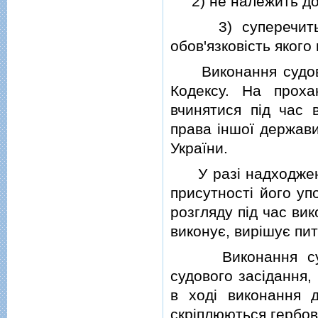
2) не належить до 
3) суперечить за
обов'язковiсть яког
Виконання судовог
Кодексу. На проха
вчинятися пiд час 
права iншої держави
України.
У разi надходження
присутностi його уп
розгляду пiд час ви
виконує, вирiшує пит
Виконання судово
судового засiдання
в ходi виконання д
скрiплюються гербо