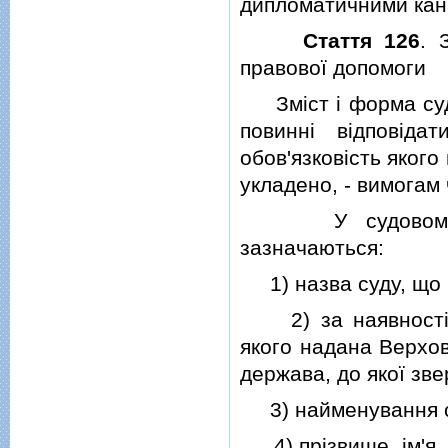
дипломатичними кан
Стаття 126
. 
правової допомоги
Змiст i форма судо
повиннi вiдповiда
обов'язковiсть яког
укладено, - вимогам ч
У судовому дор
зазначаються:
1) назва суду, що 
2) за наявностi мi
якого надана Верхов
держава, до якої зв
3) найменування сп
4) прiзвище, iм'я, 