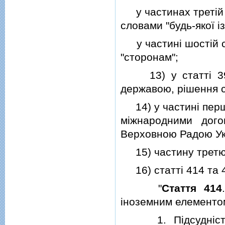
у частинах третiй т
словами "будь-якої iз
у частинi шостiй сл
"сторонам";
13) у статтi 399
державою, рiшення су
14) у частинi першi
мiжнародними дого
Верховною Радою Ук
15) частину третю с
16) статтi 414 та 41
"
Стаття 414
iноземним елементо
1. Пiдсуднiсть с