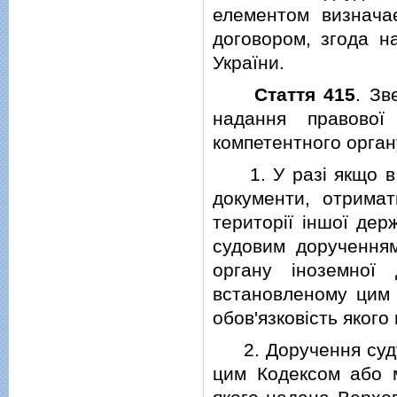
елементом визнача
договором, згода н
України.
Стаття 415
. Зв
надання правової
компетентного орган
1. У разi якщо в п
документи, отримат
територiї iншої дер
судовим дорученням
органу iноземної
встановленому цим 
обов'язковiсть яког
2. Доручення суду 
цим Кодексом або м