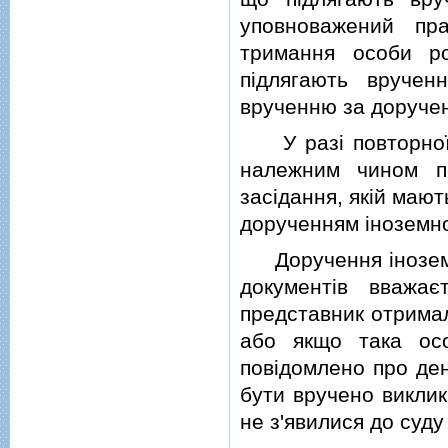
уповноважений пра
тримання особи ро
пiдлягають вручен
врученню за доручен
У разi повторної н
належним чином п
засiдання, якiй мают
дорученням iноземно
Доручення iноземно
документiв вважа
представник отримал
або якщо така ос
повiдомлено про ден
бути вручено виклик
не з'явилися до суду