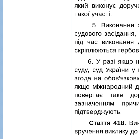
який виконує доруч
такої участi.
5. Виконання суд
судового засiдання
пiд час виконання 
скрiплюються гербо
6. У разi якщо не
суду, суд України у
згода на обов'язков
якщо мiжнародний д
повертає таке до
зазначенням прич
пiдтверджують.
Стаття 418
. Ви
вручення виклику до