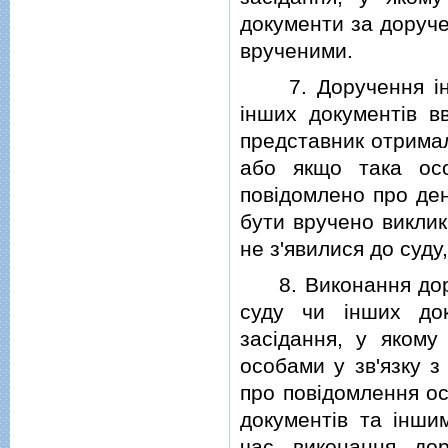
документи за доруче
врученими.
7. Доручення iноз
iнших документiв в
представник отримал
або якщо така ос
повiдомлено про ден
бути вручено виклик
не з'явилися до суду,
8. Виконання доруч
суду чи iнших док
засiдання, у якому
особами у зв'язку з
про повiдомлення ос
документiв та iнши
час виконання дор