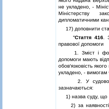
якого надана Верхо
не укладено, - Мiнi
Мiнiстерству з
дипломатичними кан
17) доповнити статт
"
Стаття 416
. 
правової допомоги
1. Змiст i форма
допомоги мають вiдп
обов'язковiсть яког
укладено, - вимогам ч
2. У судовому д
зазначаються:
1) назва суду, що 
2) за наявностi мi