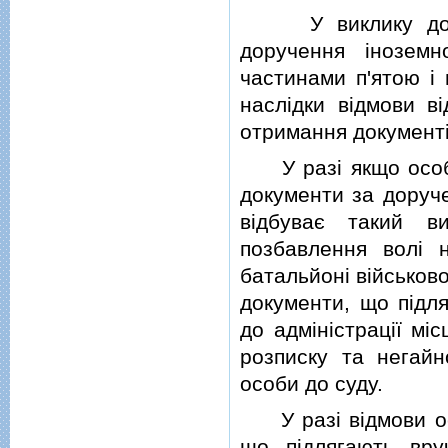
У виклику до суд
доручення iноземн
частинами п'ятою i 
наслiдки вiдмови в
отримання документi
У разi якщо особа,
документи за доруче
вiдбуває такий в
позбавлення волi 
батальйонi вiйськов
документи, що пiдл
до адмiнiстрацiї мi
розписку та негайн
особи до суду.
У разi вiдмови осо
що пiдлягають вру