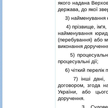
якого надана Верхов
держава, до якої зв
3) найменування сп
4) прiзвище, iм'я, 
найменування юриди
(перебування) або м
виконання дорученн
5) процесуальне с
процесуальнi дiї;
6) чiткий перелiк п
7) iншi данi, як
договором, згода н
України, або цьог
доручення.
3. Судове дору