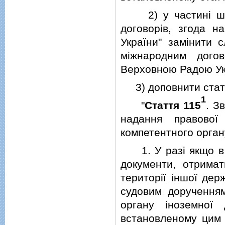
2) у частинi шост
договорiв, згода н
України" замiнити 
мiжнародним догов
Верховною Радою Ук
3) доповнити стат
1
"
Стаття 115
. З
надання правової
компетентного орган
1. У разi якщо в п
документи, отримат
територiї iншої дер
судовим дорученням
органу iноземної
встановленому цим 