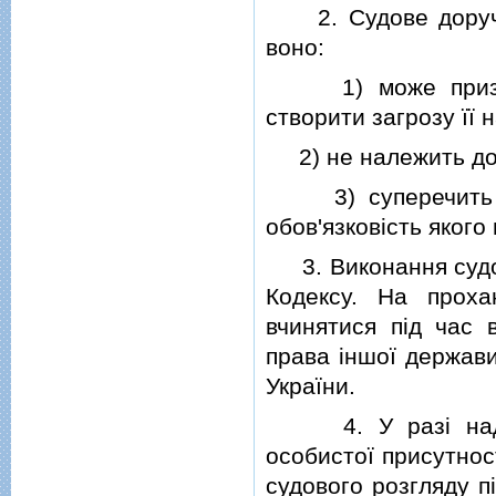
2. Судове доручен
воно:
1) може призвест
створити загрозу її 
2) не належить до 
3) суперечить за
обов'язковiсть яког
3. Виконання судов
Кодексу. На проха
вчинятися пiд час 
права iншої держави
України.
4. У разi надход
особистої присутнос
судового розгляду п