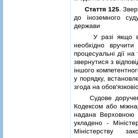
Стаття 125
. Зве
до iноземного суд
держави
У разi якщо в пр
необхiдно вручити
процесуальнi дiї на
звернутися з вiдпов
iншого компетентног
у порядку, встанов
згода на обов'язков
Судове доручення
Кодексом або мiжнар
надана Верховною 
укладено - Мiнiсте
Мiнiстерству з