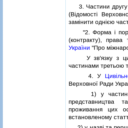
3. Частини другу 
(Вiдомостi Верховн
замiнити однiєю част
"2. Форма i поряд
(контракту), права
України
"Про мiжнаро
У зв'язку з цим 
частинами третьою т
4. У
Цивiльн
Верховної Ради Україн
1) у частинi сьо
представництва т
проживання цих ос
встановленому статт
2) у назвi та першо