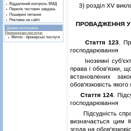
Віддалений контроль ВМД
3) роздiл XV виклас
Перелік тестових завдань
Поширені питання
Реклама на сайті
ПРОВАДЖЕННЯ У 
Дошка оголошень
Пропонуємо послуги:
Митно - брокерські послуги
Стаття 123
. Пр
господарювання
Iноземнi суб'єкти
права i обов'язки, щ
встановлених зак
обов'язковiсть яког
Стаття 124
. Пiд
господарювання
Пiдсуднiсть справ 
визначається цим 
згода на обов'язков