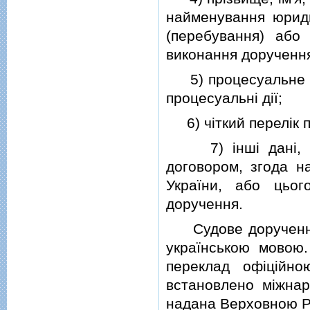
найменування юриди
(перебування) або 
виконання дорученн
5) процесуальне ст
процесуальнi дiї;
6) чiткий перелiк п
7) iншi данi, як
договором, згода н
України, або цьог
доручення.
Судове доручення 
українською мовою.
переклад офiцiйн
встановлено мiжнар
надана Верховною Р