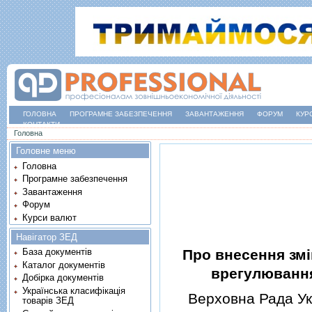
ГОЛОВНА
ПРОГРАМНЕ ЗАБЕЗПЕЧЕННЯ
ЗАВАНТАЖЕННЯ
ФОРУМ
КУР
КОНТАКТИ
Ви є тут
Головна
Головне меню
Головна
Програмне забезпечення
Завантаження
Форум
Курси валют
Навігатор ЗЕД
Про внесення змi
База документів
Каталог документів
врегулювання
Добірка документів
Українська класифікація
Верховна Рада Укр
товарів ЗЕД