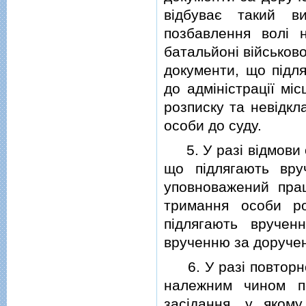
вiдбуває такий в
позбавлення волi 
батальйонi вiйськов
документи, що пiдл
до адмiнiстрацiї мi
розписку та невiдкл
особи до суду.
5. У разi вiдмови о
що пiдлягають вру
уповноважений прац
тримання особи ро
пiдлягають вручен
врученню за доручен
6. У разi повторної
належним чином п
засiдання, у яком