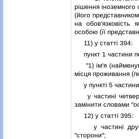
рiшення iноземного 
(його представником
на обов'язковiсть
особою (її представн
11) у статтi 394:
пункт 1 частини пер
"1) iм'я (найменува
мiсця проживання (п
у пунктi 5 частини 
у частинi четвертiй
замiнити словами "ос
12) у статтi 395:
у частинi другiй 
"сторони";