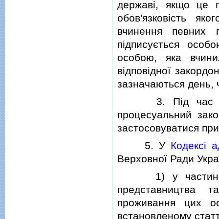
державi, якщо це 
обов'язковiсть як
вчинення певних 
пiдписується особо
особою, яка вчини
вiдповiдної закордо
зазначаються день, 
3. Пiд час вико
процесуальний зако
застосовуватися при
5. У
Кодексi а
Верховної Ради Україн
1) у частинi сьо
представництва т
проживання цих ос
встановленому стат