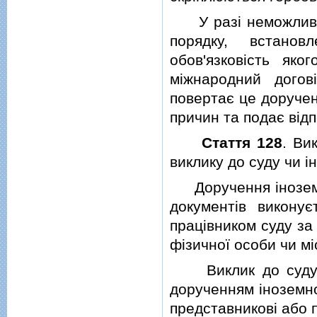
У разi неможливост
порядку, встано
обов'язковiсть як
мiжнародний догов
повертає це доручен
причин та подає вiд
Стаття 128
. Ви
виклику до суду чи i
Доручення iноземно
документiв викону
працiвником суду за
фiзичної особи чи м
Виклик до суду чи
дорученням iноземно
представниковi або 