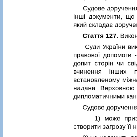
Судове доручення п
iншi документи, що 
який складає доруче
Стаття 127
. Вико
Суди України вико
правової допомоги -
допит сторiн чи свi
вчинення iнших п
встановленому мiжна
надана Верховною
дипломатичними кан
Судове доручення н
1) може призвест
створити загрозу її 