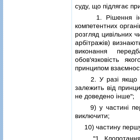
суду, що пiдлягає п
1. Рiшення iнозе
компетентних органi
розгляд цивiльних ч
арбiтражiв) визнают
виконання перед
обов'язковiсть як
принципом взаємност
2. У разi якщо ви
залежить вiд принци
не доведено iнше";
9) у частинi першi
виключити;
10) частину першу с
"1. Клопотання п