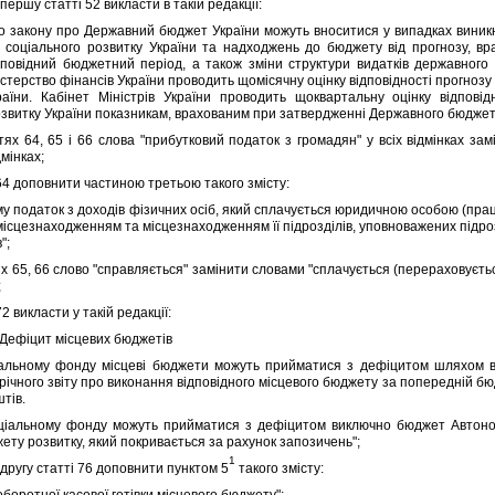
ршу статтi 52 викласти в такiй редакцiї:
закону про Державний бюджет України можуть вноситися у випадках виникн
i соцiального розвитку України та надходжень до бюджету вiд прогнозу, 
дповiдний бюджетний перiод, а також змiни структури видаткiв державног
iстерство фiнансiв України проводить щомiсячну оцiнку вiдповiдностi прогн
їни. Кабiнет Мiнiстрiв України проводить щоквартальну оцiнку вiдповiдн
озвитку України показникам, врахованим при затвердженнi Державного бюджету
 64, 65 i 66 слова "прибутковий податок з громадян" у всiх вiдмiнках замi
дмiнках;
 доповнити частиною третьою такого змiсту:
 податок з доходiв фiзичних осiб, який сплачується юридичною особою (прац
 мiсцезнаходженням та мiсцезнаходженням її пiдроздiлiв, уповноважених пiдро
";
 65, 66 слово "справляється" замiнити словами "сплачується (перераховуєтьс
;
 викласти у такiй редакцiї:
 Дефiцит мiсцевих бюджетiв
ному фонду мiсцевi бюджети можуть прийматися з дефiцитом шляхом вн
рiчного звiту про виконання вiдповiдного мiсцевого бюджету за попереднiй б
тiв.
льному фонду можуть прийматися з дефiцитом виключно бюджет Автономно
ету розвитку, який покривається за рахунок запозичень";
1
ругу статтi 76 доповнити пунктом 5
такого змiсту:
оборотної касової готiвки мiсцевого бюджету";