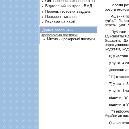
Обговорення законопроектів
Головнi розпо
Віддалений контроль ВМД
розрiзi економi
Перелік тестових завдань
Рiшення про ч
Поширені питання
кур'єр". Голо
Реклама на сайті
перевищують 5 
Дошка оголошень
Публiчне пред
Пропонуємо послуги:
здiйснюється д
Митно - брокерські послуги
бюджетiв. До
нарахуваннями
бюджетiв, бюдж
6) у частинi т
у пунктi 4 сло
доповнити пун
"11) встановл
7) у статтi 3
у пунктi 1 ча
пiдпункт "в" п
пiдпункти "г" 
"г) iнформац
України до них
ґ) аналiтичнi