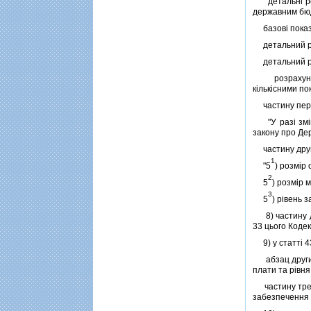
детальнi розр
державним бюд
базовi показн
детальний роз
детальний роз
розрахунки о
кiлькiсними по
частину перш
"У разi змiни
закону про Дер
частину друг
1
"5
) розмiр
2
5
) розмiр 
3
5
) рiвень 
8) частину др
33 цього Кодек
9) у статтi 4
абзац другий 
плати та рiвн
частину третю
забезпечення 