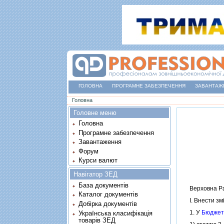
ГОЛОВНА
ПРОГРАМНЕ ЗАБЕЗПЕЧЕННЯ
ЗАВАНТАЖ
Ви є тут
Головна
Головне меню
Головна
Програмне забезпечення
Завантаження
Форум
Курси валют
Навігатор ЗЕД
База документів
Верховна Рад
Каталог документів
I. Внести змiн
Добірка документів
1. У
Бюджетн
Українська класифікація
товарів ЗЕД