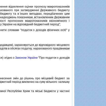
ення вiдхилення оцiнки прогнозу макропоказникiв
врахованого при затвердженнi Державного бюджету
о бюджету та в iнших випадках, передбачених цим
озу надходжень показникам, встановленим Державним
остi прогнозних макропоказникiв економiчного i
 України на вiдповiдний бюджетний перiод";
нити словами "податок з доходiв фiзичних осiб" у
едавцем), зараховується до вiдповiдного мiсцевого
здiлiв в обсягах податку, нарахованого працiвникам
я) згiдно з
Законом України
"Про податок з доходiв
есення змiн до рiшень про мiсцевий бюджет за
юджетний перiод виключно на суму вiльного залишку
ї Республiки Крим та мiськi бюджети у частинi