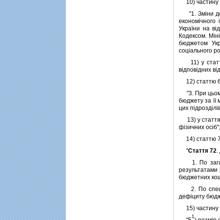
10) частину пе
"1. Змiни до 
економiчного 
України на вi
Кодексом. Мiн
бюджетом Укра
соцiального р
11) у статтях
вiдповiдних вi
12) статтю 64
"3. При цьому
бюджету за її
цих пiдроздiлiв
13) у статтях
фiзичних осiб"
14) статтю 72
"
Стаття 72
.
1. По загаль
результатами 
бюджетних кош
2. По спецiа
дефiциту бюдж
15) частину д
1
"5
) розмiр 