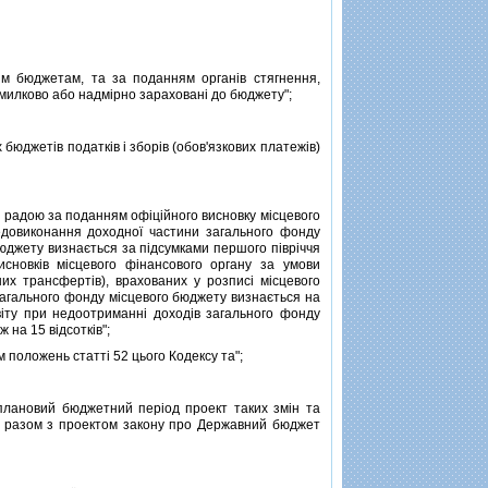
 бюджетам, та за поданням органiв стягнення,
милково або надмiрно зарахованi до бюджету";
юджетiв податкiв i зборiв (обов'язкових платежiв)
радою за поданням офiцiйного висновку мiсцевого
едовиконання доходної частини загального фонду
юджету визнається за пiдсумками першого пiврiччя
исновкiв мiсцевого фiнансового органу за умови
х трансфертiв), врахованих у розписi мiсцевого
 загального фонду мiсцевого бюджету визнається на
звiту при недоотриманнi доходiв загального фонду
 на 15 вiдсоткiв";
положень статтi 52 цього Кодексу та";
лановий бюджетний перiод проект таких змiн та
ся разом з проектом закону про Державний бюджет