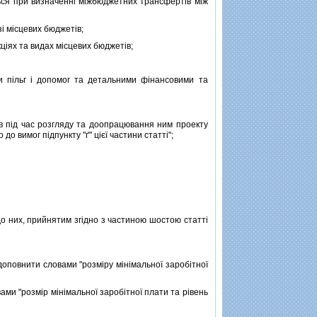
ься при визначеннi мiжбюджетних трансфертiв мiж
i мiсцевих бюджетiв;
iях та видах мiсцевих бюджетiв;
пiльг i допомог та детальними фiнансовими та
в пiд час розгляду та доопрацювання ним проекту
о вимог пiдпункту "ґ" цiєї частини статтi";
о них, прийнятим згiдно з частиною шостою статтi
доповнити словами "розмiру мiнiмальної заробiтної
ми "розмiр мiнiмальної заробiтної плати та рiвень