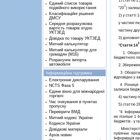
1) статтю 2 
Єдиний список товарів
1
подвійного використання
"20
) залиш
Класифікаційні рішення
2) у статтi 1
ДМСУ
у частинi пер
Середня розрахункова
вартість товарів згідно
частину другу
УКТЗЕД
3) доповнити
Довідка по товару УКТЗЕД
1
Митний калькулятор
"
Стаття 14
Митний калькулятор для
1. Оборотна 
громадян (М16)
бюджетного пе
Розрахунок імпорта
автомобіля
2. Збереження
3. Оборотна к
Інформаційна підтримка
вiдповiдно у 
Електронне декларування
4. Рiзниця мi
NCTS Фаза 5
залишок бюдже
Єдине вікно для міжнародної
торгівлі
4) частину пе
Час очікування в пунктах
5) статтю 28 
пропуску
Перевірити ВМД
"4. Iнформацi
не пiзнiше 1 б
Митний кодекс України
бюджетiв - у г
Кодекси України
Мiнiстерство 
Довідкові матеріали
публiчне пред
Архів новин
Iнформацiя пр