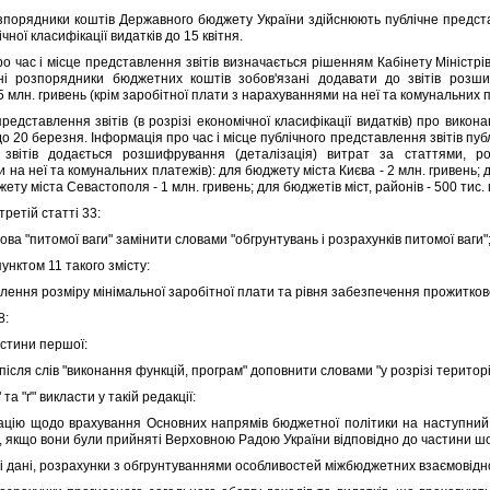
рядники коштiв Державного бюджету України здiйснюють публiчне представ
чної класифiкацiї видаткiв до 15 квiтня.
ас i мiсце представлення звiтiв визначається рiшенням Кабiнету Мiнiстрiв Ук
внi розпорядники бюджетних коштiв зобов'язанi додавати до звiтiв розши
млн. гривень (крiм заробiтної плати з нарахуваннями на неї та комунальних п
ставлення звiтiв (в розрiзi економiчної класифiкацiї видаткiв) про викона
о 20 березня. Iнформацiя про час i мiсце публiчного представлення звiтiв пуб
 звiтiв додається розшифрування (деталiзацiя) витрат за статтями, р
 на неї та комунальних платежiв): для бюджету мiста Києва - 2 млн. гривень;
ету мiста Севастополя - 1 млн. гривень; для бюджетiв мiст, районiв - 500 тис. 
ретiй статтi 33:
ва "питомої ваги" замiнити словами "обгрунтувань i розрахункiв питомої ваги"
ктом 11 такого змiсту:
ення розмiру мiнiмальної заробiтної плати та рiвня забезпечення прожитков
8:
стини першої:
iсля слiв "виконання функцiй, програм" доповнити словами "у розрiзi територi
та "ґ" викласти у такiй редакцiї:
iю щодо врахування Основних напрямiв бюджетної полiтики на наступний 
, якщо вони були прийнятi Верховною Радою України вiдповiдно до частини шос
 данi, розрахунки з обгрунтуваннями особливостей мiжбюджетних взаємовiдно