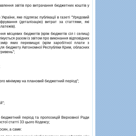
лення звiтiв про витрачання бюджетних коштiв у
раїни, яке пiдлягає публiкацiї в газетi "Урядовий
фрування (деталiзацiю) витрат за статтями, якi
латежiв).
ння мiсцевих бюджетiв (крiм бюджетiв сiл i селищ)
лiкується разом iз звiтом про виконання вiдповiдних
озмiр яких перевищує (крiм заробiтної плати з
 для бюджету Автономної Республiки Крим, обласних
гривень";
;
ого мiнiмуму на плановий бюджетний перiод";
й";
бюджетний перiод та пропозицiй Верховної Ради
тої статтi 33 цього Кодексу;
син, а саме: