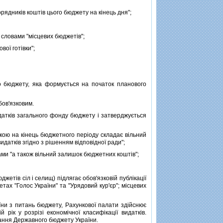
рядникiв коштiв цього бюджету на кiнець дня";
словами "мiсцевих бюджетiв";
ої готiвки";
 бюджету, яка формується на початок планового
бов'язковим.
даткiв загального фонду бюджету i затверджується
ою на кiнець бюджетного перiоду складає вiльний
даткiв згiдно з рiшенням вiдповiдної ради";
ами "а також вiльний залишок бюджетних коштiв";
тiв сiл i селищ) пiдлягає обов'язковiй публiкацiї
тах "Голос України" та "Урядовий кур'єр"; мiсцевих
ни з питань бюджету, Рахункової палати здiйснює
iк у розрiзi економiчної класифiкацiї видаткiв.
онання Державного бюджету України.