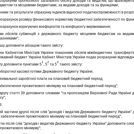
ахунки прогнозного загального обсягу доходiв та видаткiв, що враховуют
жетом та мiсцевими бюджетами, за видами доходiв та за функцiями;
ики та результати обрахунку iндексiв вiдносної податкоспроможностi в розрiз
рахунок розмiру фiнансового нормативу бюджетної забезпеченостi по функц
рахунок коригуючих коефiцiєнтiв та коефiцiєнту вирiвнювання;
бсягiв субвенцiй з державного бюджету мiсцевим бюджетам за видами 
казниками";
у доповнити абзацом такого змiсту:
 Кабiнетом Мiнiстрiв України показникiв обсягiв мiжбюджетних трансфертi
жавний бюджет України Кабiнет Мiнiстрiв України подає розрахунки вiдповiдно д
1
2
3
у доповнити пунктами 5
, 5
та 5
такого змiсту:
 оборотної касової готiвки Державного бюджету України;
мiнiмальної заробiтної плати на плановий бюджетний перiод;
забезпечення прожиткового мiнiмуму на плановий бюджетний перiод";
угу статтi 39 доповнити словами "та пропозицiям Верховної Ради України д
су";
3:
частини другої пiсля слiв "доходiв i видаткiв Державного бюджету України" 
я забезпечення прожиткового мiнiмуму на плановий бюджетний перiод";
 пiсля слiв "доходiв i видаткiв Державного бюджету України" доповнити слова
прожиткового мiнiмуму";