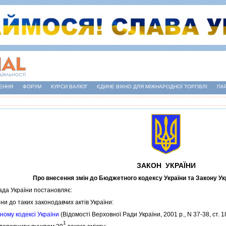
ЕННЯ
ФОРУМ
КУРСИ ВАЛЮТ
ЄДИНЕ ВІКНО ДЛЯ МІЖНАРОДНОЇ ТОРГІВЛІ
ПА
ЗАКОН УКРАЇНИ
Про внесення змiн до Бюджетного кодексу України та Закону Ук
а України постановляє:
и до таких законодавчих актiв України:
ому кодексi України
(Вiдомостi Верховної Ради України, 2001 р., N 37-38, ст. 1
1