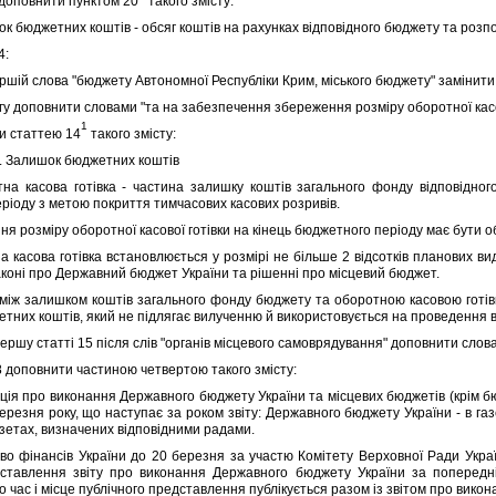
доповнити пунктом 20
такого змiсту:
ок бюджетних коштiв - обсяг коштiв на рахунках вiдповiдного бюджету та розпо
4:
шiй слова "бюджету Автономної Республiки Крим, мiського бюджету" замiнити 
 доповнити словами "та на забезпечення збереження розмiру оборотної касов
1
 статтею 14
такого змiсту:
. Залишок бюджетних коштiв
касова готiвка - частина залишку коштiв загального фонду вiдповiдного
рiоду з метою покриття тимчасових касових розривiв.
 розмiру оборотної касової готiвки на кiнець бюджетного перiоду має бути о
асова готiвка встановлюється у розмiрi не бiльше 2 вiдсоткiв планових ви
законi про Державний бюджет України та рiшеннi про мiсцевий бюджет.
ж залишком коштiв загального фонду бюджету та оборотною касовою готiвк
тних коштiв, який не пiдлягає вилученню й використовується на проведення ви
ршу статтi 15 пiсля слiв "органiв мiсцевого самоврядування" доповнити слов
доповнити частиною четвертою такого змiсту:
я про виконання Державного бюджету України та мiсцевих бюджетiв (крiм бюдже
ерезня року, що наступає за роком звiту: Державного бюджету України - в газе
азетах, визначених вiдповiдними радами.
фiнансiв України до 20 березня за участю Комiтету Верховної Ради Украї
ставлення звiту про виконання Державного бюджету України за попереднiй р
о час i мiсце публiчного представлення публiкується разом iз звiтом про вик