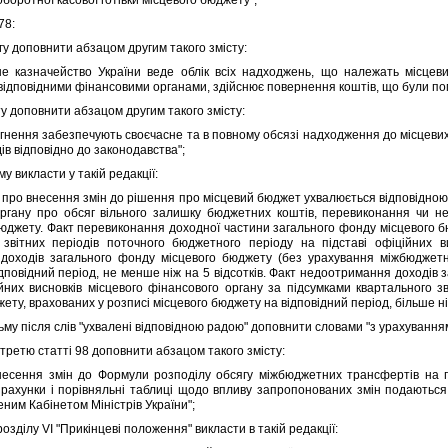
78:
 доповнити абзацом другим такого змiсту:
значейство України веде облiк всiх надходжень, що належать мiсцевим
вiдповiдними фiнансовими органами, здiйснює повернення коштiв, що були по
 доповнити абзацом другим такого змiсту:
ення забезпечують своєчасне та в повному обсязi надходження до мiсцевих б
iв вiдповiдно до законодавства";
 викласти у такiй редакцiї:
ро внесення змiн до рiшення про мiсцевий бюджет ухвалюється вiдповiдною 
органу про обсяг вiльного залишку бюджетних коштiв, перевиконання чи н
бюджету. Факт перевиконання доходної частини загального фонду мiсцевого б
 звiтних перiодiв поточного бюджетного перiоду на пiдставi офiцiйних в
доходiв загального фонду мiсцевого бюджету (без урахування мiжбюджетни
дповiдний перiод, не менше нiж на 5 вiдсоткiв. Факт недоотримання доходiв
iйних висновкiв мiсцевого фiнансового органу за пiдсумками квартального 
ету, врахованих у розписi мiсцевого бюджету на вiдповiдний перiод, бiльше нiж
у пiсля слiв "ухваленi вiдповiдною радою" доповнити словами "з урахуванням 
ретю статтi 98 доповнити абзацом такого змiсту:
ення змiн до Формули розподiлу обсягу мiжбюджетних трансфертiв на п
зрахунки i порiвняльнi таблицi щодо впливу запропонованих змiн подають
еним Кабiнетом Мiнiстрiв України";
здiлу VI "Прикiнцевi положення" викласти в такiй редакцiї: