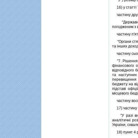
16) у статтi 
частину другу
"Державне ка
погодженим з 
частину п'яту
"Органи стягн
та iнших доход
частину сьому
"7. Рiшення п
фiнансового 
вiдповiдного 
та наступних
перевищення 
бюджету на вi
пiдставi офiц
мiсцевого бюдж
частину восьм
17) частину т
"У разi внес
аналiтичнi ро
України, схвал
18) пункт 4 ро