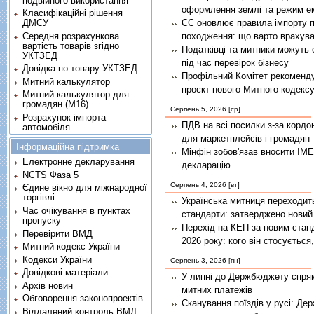
подвійного використання
оформлення землі та режим ек
Класифікаційні рішення
ЄС оновлює правила імпорту п
ДМСУ
Середня розрахункова
походження: що варто врахува
вартість товарів згідно
Податківці та митники можуть
УКТЗЕД
під час перевірок бізнесу
Довідка по товару УКТЗЕД
Профільний Комітет рекоменд
Митний калькулятор
проєкт нового Митного кодексу
Митний калькулятор для
громадян (М16)
Серпень 5, 2026 [ср]
Розрахунок імпорта
ПДВ на всі посилки з-за кордо
автомобіля
для маркетплейсів і громадян
Інформаційна підтримка
Мінфін зобов'язав вносити IME
Електронне декларування
декларацію
NCTS Фаза 5
Серпень 4, 2026 [вт]
Єдине вікно для міжнародної
торгівлі
Українська митниця переходит
Час очікування в пунктах
стандарти: затверджено новий
пропуску
Перехід на КЕП за новим стан
Перевірити ВМД
2026 року: кого він стосується,
Митний кодекс України
Кодекси України
Серпень 3, 2026 [пн]
Довідкові матеріали
У липні до Держбюджету спря
Архів новин
митних платежів
Обговорення законопроектів
Сканування поїздів у русі: Де
Віддалений контроль ВМД