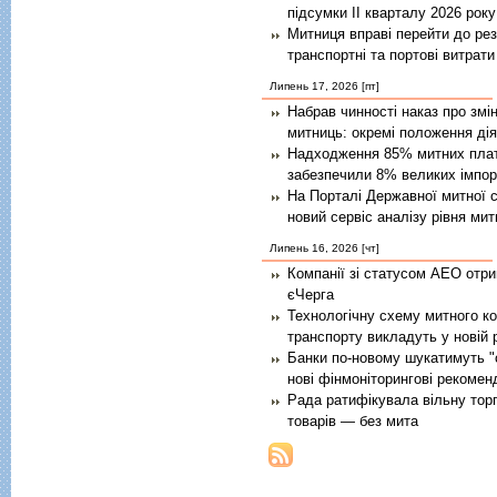
підсумки ІІ кварталу 2026 року
Митниця вправі перейти до ре
транспортні та портові витрат
Липень 17, 2026 [пт]
Набрав чинності наказ про змі
митниць: окремі положення дія
Надходження 85% митних платеж
забезпечили 8% великих імпорт
На Порталі Державної митної 
новий сервіс аналізу рівня мит
Липень 16, 2026 [чт]
Компанії зі статусом АЕО отри
єЧерга
Технологічну схему митного к
транспорту викладуть у новій 
Банки по-новому шукатимуть "с
нові фінмоніторингові рекомен
Рада ратифікувала вільну тор
товарів — без мита