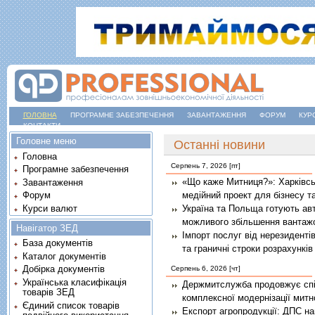
ГОЛОВНА
ПРОГРАМНЕ ЗАБЕЗПЕЧЕННЯ
ЗАВАНТАЖЕННЯ
ФОРУМ
КУР
КОНТАКТИ
Головне меню
Останні новини
Головна
Серпень 7, 2026 [пт]
Програмне забезпечення
«Що каже Митниця?»: Харківсь
Завантаження
медійний проект для бізнесу т
Форум
Курси валют
Україна та Польща готують авт
можливого збільшення вантаж
Навігатор ЗЕД
Імпорт послуг від нерезиденті
База документів
та граничні строки розрахунків
Каталог документів
Добірка документів
Серпень 6, 2026 [чт]
Українська класифікація
Держмитслужба продовжує спі
товарів ЗЕД
комплексної модернізації митн
Єдиний список товарів
Експорт агропродукції: ДПС на