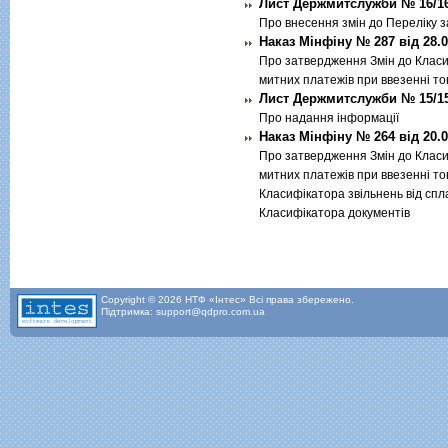
Лист Держмитслужби № 16/16-
Про внесення змiн до Перелiку 
Наказ Мінфіну № 287 від 28.0
Про затвердження Змiн до Класи
митних платежiв при ввезеннi то
Лист Держмитслужби № 15/15-
Про надання iнформацiї
Наказ Мінфіну № 264 від 20.0
Про затвердження Змiн до Класи
митних платежiв при ввезеннi то
Класифiкатора звiльнень вiд спл
Класифiкатора документiв
Copyright © 2026 НТФ «Інтес» Всі права збережено.
Підтримка: support@qdpro.com.ua