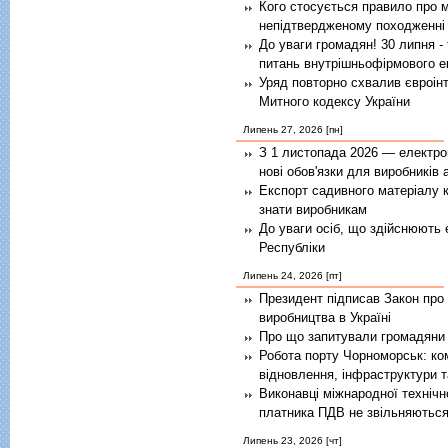
Кого стосується правило про 
непідтвердженому походженні
До уваги громадян! 30 липня -
питань внутрішньофірмового е
Уряд повторно схвалив євроінт
Митного кодексу України
Липень 27, 2026 [пн]
З 1 листопада 2026 — електро
нові обов'язки для виробників
Експорт садивного матеріалу 
знати виробникам
До уваги осіб, що здійснюють 
Республіки
Липень 24, 2026 [пт]
Президент підписав Закон про 
виробництва в Україні
Про що запитували громадяни 
Робота порту Чорноморськ: ко
відновлення, інфраструктури т
Виконавці міжнародної технічн
платника ПДВ не звільняються
Липень 23, 2026 [чт]