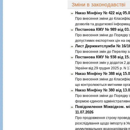
Зміни в законодавстві
Наказ Мінфіну № 422 від 05.0
Про внесення змiни до Класифiка
дозволiв та додаткової iнформац
Постанова КМУ № 989 від 03.
Про внесення змiни до Порядку 
допустимих експортних цiн на ок
Лист Держмитслужби № 16/16-
Про внесення змiн до Перелiку 
Постанова КМУ № 938 від 15.
Про внесення змiн у додаток 2 д
України вiд 29 грудня 2025 р. N 
Наказ Мінфіну № 388 від 15.0
Про внесення змiни до Класифiк
що контролюються митними орг
Наказ Мінфіну № 380 від 13.0
Про внесення змiни до Порядку 
формою єдиного адмiнiстративн
Повідомлення Міжвідком. між
11.07.2026
Про продовження строку провед
розслiдування щодо iмпорту в У
акумулювальних водонагрiвачiв 