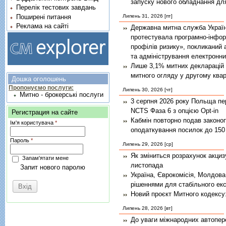
запуску нового обладнання для
Перелік тестових завдань
Поширені питання
Липень 31, 2026 [пт]
Реклама на сайті
Державна митна служба Україн
протестувала програмно-інфо
профілів ризику», покликаний 
та адміністрування електронни
Лише 3,1% митних декларацій
митного огляду у другому квар
Дошка оголошень
Пропонуємо послуги:
Липень 30, 2026 [чт]
Митно - брокерські послуги
3 серпня 2026 року Польща пе
NCTS Фаза 6 з опцією Opt-in
Регистрация на сайте
Кабмін повторно подав законо
Ім'я користувача
*
оподаткування посилок до 150
Пароль
*
Липень 29, 2026 [ср]
Як зміниться розрахунок акциз
Запам'ятати мене
листопада
Запит нового паролю
Україна, Єврокомісія, Молдов
CAPTCHA
рішеннями для стабільного екс
Перевірка на спам
Новий проєкт Митного кодексу
Type your answer
Липень 28, 2026 [вт]
До уваги міжнародних автопере