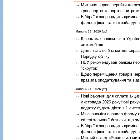
Митниця вправі перейти до ре
транспортні та портові витрат
В Україні запровадять криміна
фальсифікат та контрабанду в
Липень 22, 2026 [ср]
Кінець махінаціям: як в Україн
автомобілів
Діяльність осіб із митної спра
Порядку обліку
НБУ рекомендував банкам пере
"скруток"
Щодо переміщення товарів чер
правила оподаткування та вид
Липень 21, 2026 [вт]
Нові рахунки для сплати акциз
листопада 2026 рокуНові раху
податку будуть діяти з 1 лист
Мінекономіки оновило форму п
сфері харчової безпеки: що зм
В Україні запровадять криміна
фальсифікат та контрабанду в
Митний огляд «Українська митн