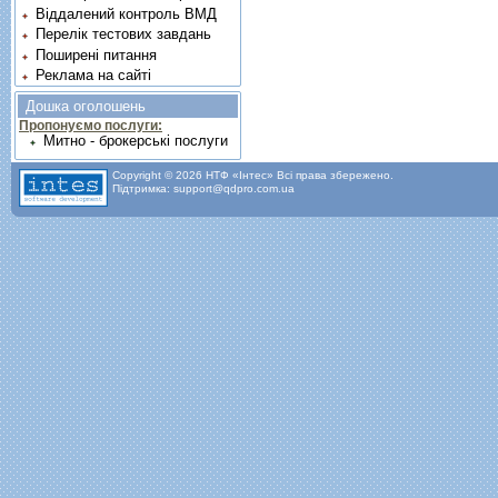
Віддалений контроль ВМД
Перелік тестових завдань
Поширені питання
Реклама на сайті
Дошка оголошень
Пропонуємо послуги:
Митно - брокерські послуги
Copyright © 2026 НТФ «Інтес» Всі права збережено.
Підтримка: support@qdpro.com.ua