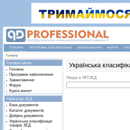
ГОЛОВНА
ПРОГРАМНЕ ЗАБЕЗПЕЧЕННЯ
ЗАВАНТАЖЕННЯ
ФОРУМ
КУР
КОНТАКТИ
Ви є тут
Головна
Головне меню
Українська класифік
Головна
Програмне забезпечення
Пошук в УКТЗЕД
Завантаження
Форум
Курси валют
Навігатор ЗЕД
База документів
Каталог документів
Добірка документів
Українська класифікація
товарів ЗЕД