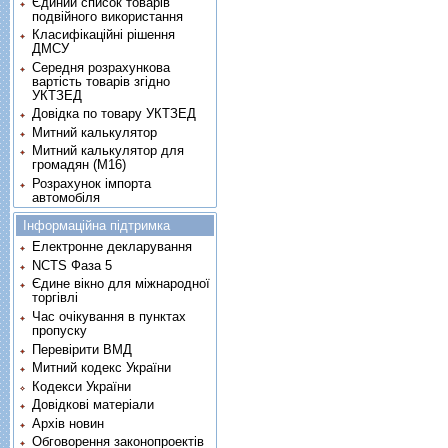
Єдиний список товарів
подвійного використання
Класифікаційні рішення
ДМСУ
Середня розрахункова
вартість товарів згідно
УКТЗЕД
Довідка по товару УКТЗЕД
Митний калькулятор
Митний калькулятор для
громадян (М16)
Розрахунок імпорта
автомобіля
Інформаційна підтримка
Електронне декларування
NCTS Фаза 5
Єдине вікно для міжнародної
торгівлі
Час очікування в пунктах
пропуску
Перевірити ВМД
Митний кодекс України
Кодекси України
Довідкові матеріали
Архів новин
Обговорення законопроектів