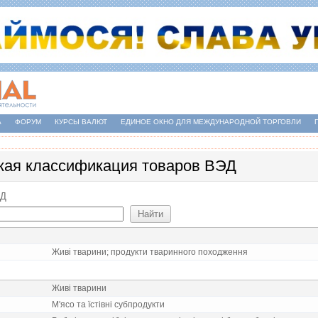
А
ФОРУМ
КУРСЫ ВАЛЮТ
ЕДИНОЕ ОКНО ДЛЯ МЕЖДУНАРОДНОЙ ТОРГОВЛИ
кая классификация товаров ВЭД
ЕД
Живi тварини; продукти тваринного походження
Живi тварини
М'ясо та їстiвнi субпродукти