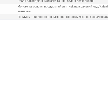
Риба i ракоподiбнi, молюски та iншi водянi безхребетнi
Молоко та молочнi продукти; яйця птицi; натуральний мед; їстiвн
зазначенi
Продукти тваринного походження, в iншому мiсцi не зазначенi аб