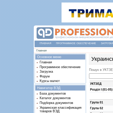
ГЛАВНАЯ
ПРОГРАММНОЕ ОБЕСПЕЧЕНИЕ
ЗАГРУЗК
Вы здесь
Главная
Основное меню
Украинс
Главная
Программное обеспечение
Пошук в УКТЗ
Загрузка
Форум
Курсы валют
УКТЗЕД
Навигатор ВЭД
Розділ I (01-05)
База документов
Каталог документов
Група 01
Подборка документов
Украинская классификация
Група 02
товаров ВЭД