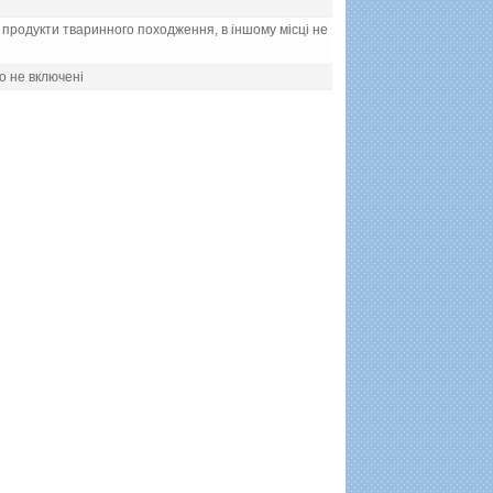
i продукти тваринного походження, в iншому мiсцi не
о не включенi