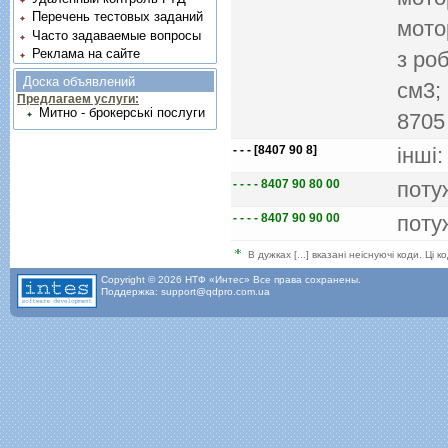
Перечень тестовых заданий
мото
Часто задаваемые вопросы
Реклама на сайте
з ро
Доска объявлений
см3;
Предлагаем услуги:
Митно - брокерські послуги
8705
- - - [8407 90 8]
iншi:
- - - - 8407 90 80 00
поту
- - - - 8407 90 90 00
поту
В дужках [...] вказані неіснуючі коди. Ці
Copyright © 2026 НТФ «Интес» Все права сохранены.
Поддержка: support@qdpro.com.ua