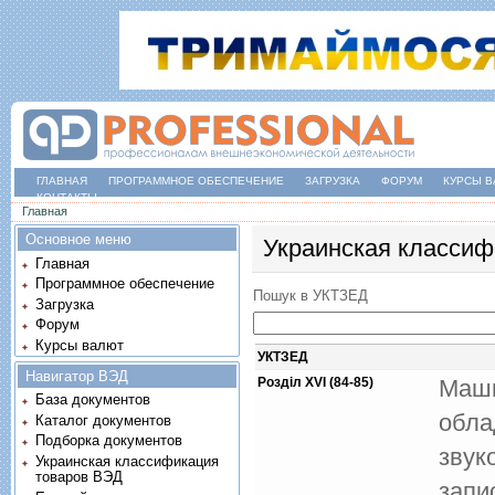
ГЛАВНАЯ
ПРОГРАММНОЕ ОБЕСПЕЧЕНИЕ
ЗАГРУЗКА
ФОРУМ
КУРСЫ В
КОНТАКТЫ
Вы здесь
Главная
Основное меню
Украинская классиф
Главная
Программное обеспечение
Пошук в УКТЗЕД
Загрузка
Форум
Курсы валют
УКТЗЕД
Навигатор ВЭД
Розділ XVI (84-85)
Маши
База документов
обла
Каталог документов
Подборка документов
звук
Украинская классификация
товаров ВЭД
запи