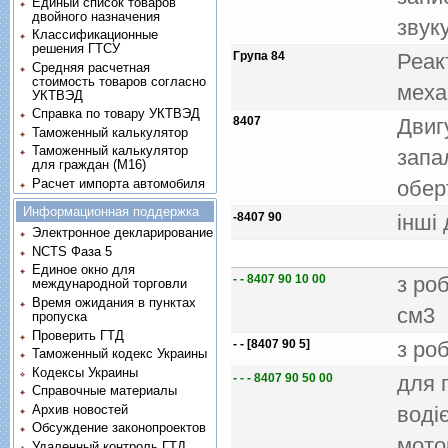
Единый список товаров
двойного назначения
звук
Классификационные
решения ГТСУ
Група 84
Реак
Средняя расчетная
стоимость товаров согласно
механ
УКТВЭД
Справка по товару УКТВЭД
8407
Двиг
Таможенный калькулятор
Таможенный калькулятор
запа
для граждан (M16)
Расчет импорта автомобиля
обер
Информационная поддержка
-8407 90
iншi 
Электронное декларирование
NCTS Фаза 5
Единое окно для
- - 8407 90 10 00
з ро
международной торговли
Время ожидания в пунктах
см3
пропуска
Проверить ГТД
- - [8407 90 5]
з ро
Таможенный кодекс Украины
Кодексы Украины
- - - 8407 90 50 00
для 
Справочные материалы
Архив новостей
водiє
Обсуждение законопроектов
мото
Удаленный контроль ГТД