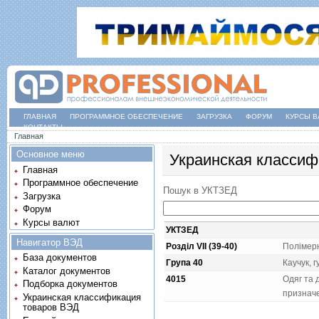
ГЛАВНАЯ
ПРОГРАММНОЕ ОБЕСПЕЧЕНИЕ
ЗАГРУЗКА
ФОРУМ
КУРСЫ В
КОНТАКТЫ
Вы здесь
Главная
Основное меню
Украинская классиф
Главная
Программное обеспечение
Пошук в УКТЗЕД
Загрузка
Форум
Курсы валют
УКТЗЕД
Навигатор ВЭД
Розділ VII (39-40)
Полiмерн
База документов
Група 40
Каучук, 
Каталог документов
4015
Одяг та 
Подборка документов
признач
Украинская классификация
товаров ВЭД