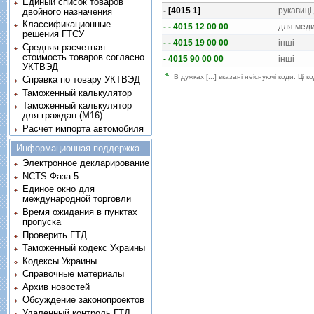
Единый список товаров
- [4015 1]
рукавицi,
двойного назначения
Классификационные
- - 4015 12 00 00
для меди
решения ГТСУ
- - 4015 19 00 00
iншi
Средняя расчетная
стоимость товаров согласно
- 4015 90 00 00
iншi
УКТВЭД
В дужках [...] вказані неіснуючі коди. Ці
Справка по товару УКТВЭД
Таможенный калькулятор
Таможенный калькулятор
для граждан (M16)
Расчет импорта автомобиля
Информационная поддержка
Электронное декларирование
NCTS Фаза 5
Единое окно для
международной торговли
Время ожидания в пунктах
пропуска
Проверить ГТД
Таможенный кодекс Украины
Кодексы Украины
Справочные материалы
Архив новостей
Обсуждение законопроектов
Удаленный контроль ГТД