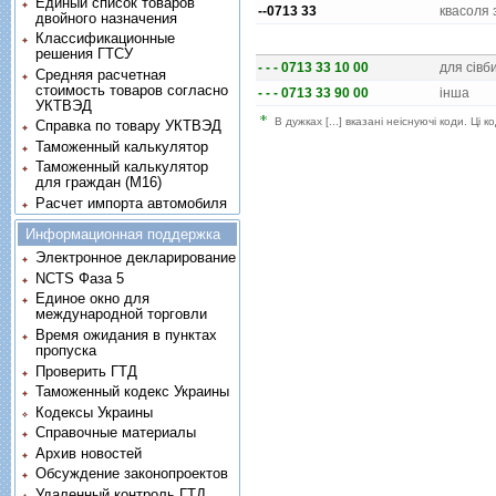
Единый список товаров
--0713 33
квасоля 
двойного назначения
Классификационные
решения ГТСУ
- - - 0713 33 10 00
для сiвб
Средняя расчетная
стоимость товаров согласно
- - - 0713 33 90 00
iнша
УКТВЭД
В дужках [...] вказані неіснуючі коди. Ці
Справка по товару УКТВЭД
Таможенный калькулятор
Таможенный калькулятор
для граждан (M16)
Расчет импорта автомобиля
Информационная поддержка
Электронное декларирование
NCTS Фаза 5
Единое окно для
международной торговли
Время ожидания в пунктах
пропуска
Проверить ГТД
Таможенный кодекс Украины
Кодексы Украины
Справочные материалы
Архив новостей
Обсуждение законопроектов
Удаленный контроль ГТД