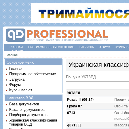
ГЛАВНАЯ
ПРОГРАММНОЕ ОБЕСПЕЧЕНИЕ
ЗАГРУЗКА
ФОРУМ
КУРСЫ В
КОНТАКТЫ
Вы здесь
Главная
Основное меню
Украинская классиф
Главная
Программное обеспечение
Пошук в УКТЗЕД
Загрузка
Форум
Курсы валют
УКТЗЕД
Навигатор ВЭД
Розділ II (06-14)
Продукт
База документов
Група 07
Овочi та 
Каталог документов
0713
Овочi бо
Подборка документов
неподрiб
Украинская классификация
товаров ВЭД
-[07133]
квасоля (