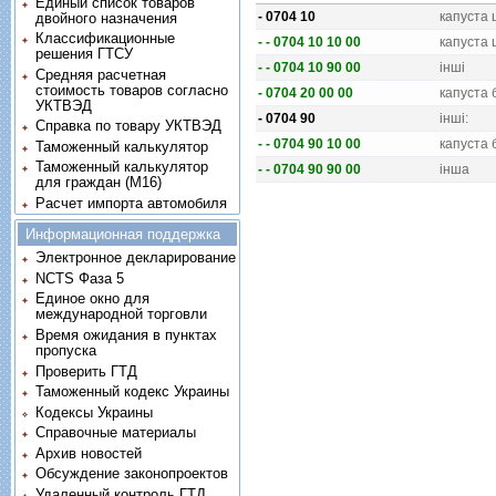
Единый список товаров
- 0704 10
капуста 
двойного назначения
Классификационные
- - 0704 10 10 00
капуста 
решения ГТСУ
- - 0704 10 90 00
iншi
Средняя расчетная
стоимость товаров согласно
- 0704 20 00 00
капуста 
УКТВЭД
- 0704 90
iншi:
Справка по товару УКТВЭД
- - 0704 90 10 00
капуста 
Таможенный калькулятор
Таможенный калькулятор
- - 0704 90 90 00
iнша
для граждан (M16)
Расчет импорта автомобиля
Информационная поддержка
Электронное декларирование
NCTS Фаза 5
Единое окно для
международной торговли
Время ожидания в пунктах
пропуска
Проверить ГТД
Таможенный кодекс Украины
Кодексы Украины
Справочные материалы
Архив новостей
Обсуждение законопроектов
Удаленный контроль ГТД