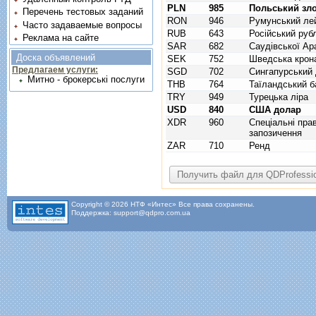
PLN
985
Польський зл
Перечень тестовых заданий
RON
946
Румунський ле
Часто задаваемые вопросы
RUB
643
Російський руб
Реклама на сайте
SAR
682
Саудівської Ара
Доска объявлений
SEK
752
Шведська крон
Предлагаем услуги:
SGD
702
Сингапурський
Митно - брокерські послуги
THB
764
Таїландський б
TRY
949
Турецька ліра
USD
840
США долар
XDR
960
Спецiальнi пра
запозичення
ZAR
710
Ренд
Copyright © 2026 НТФ «Интес» Все права сохранены.
Поддержка: support@qdpro.com.ua