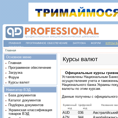
ГЛАВНАЯ
ПРОГРАММНОЕ ОБЕСПЕЧЕНИЕ
ЗАГРУЗКА
ФОРУМ
КУРСЫ В
КОНТАКТЫ
Вы здесь
Главная
Основное меню
Курсы валют
Главная
Программное обеспечение
Загрузка
Официальные курсы гривн
Установлены Национальным Банк
Форум
осуществления учета и таможенны
Курсы валют
Национального банка Украины пок
валюты по этим курсам.
Навигатор ВЭД
База документов
Данные получены с
официального
Каталог документов
Подборка документов
Буквенный
Цифровой
Название ва
код
код
Украинская классификация
AUD
036
Австралійськи
товаров ВЭД
AZN
944
Азербайджансь