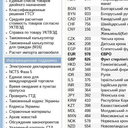
Единый список товаров
манат
двойного назначения
BGN
975
Болгарський л
Классификационные
BYN
933
Білоруський ру
решения ГТСУ
CAD
124
Канадський до
Средняя расчетная
стоимость товаров согласно
CHF
756
Швейцарський 
УКТВЭД
CNY
156
Юань
Справка по товару УКТВЭД
Женьміньбі(Кит
Таможенный калькулятор
CZK
203
Чеська крона
Таможенный калькулятор
DKK
208
Датська крона
для граждан (M16)
EGP
818
Єгипетський ф
Расчет импорта автомобиля
EUR
978
ЄВРО
GBP
826
Фунт стерлінгі
Информационная поддержка
HKD
344
Гонконгівський
Электронное декларирование
HUF
348
Угорський фор
NCTS Фаза 5
IDR
360
Рупія
Единое окно для
ILS
376
Ізраїльський ш
международной торговли
INR
356
Індійська рупія
Время ожидания в пунктах
IRR
364
Іранський ріал
пропуска
JPY
392
Японська єна
Проверить ГТД
KRW
410
Республіки Кор
Таможенный кодекс Украины
KZT
398
Казахстанський
Кодексы Украины
MDL
498
Молдавський л
Справочные материалы
MXN
484
Мексиканські н
Архив новостей
NOK
578
Норвезька крон
Обсуждение законопроектов
NZD
554
Новозеландськ
Удаленный контроль ГТД