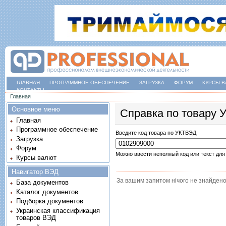
ГЛАВНАЯ
ПРОГРАММНОЕ ОБЕСПЕЧЕНИЕ
ЗАГРУЗКА
ФОРУМ
КУРСЫ В
КОНТАКТЫ
Вы здесь
Главная
Основное меню
Справка по товару
Главная
Программное обеспечение
Введите код товара по УКТВЭД
Загрузка
Форум
Можно ввести неполный код или текст для
Курсы валют
Навигатор ВЭД
За вашим запитом нічого не знайдено
База документов
Каталог документов
Подборка документов
Украинская классификация
товаров ВЭД