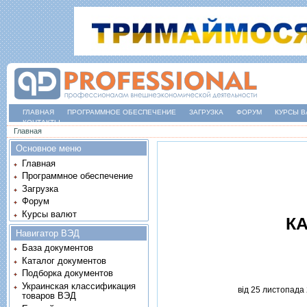
ГЛАВНАЯ
ПРОГРАММНОЕ ОБЕСПЕЧЕНИЕ
ЗАГРУЗКА
ФОРУМ
КУРСЫ В
КОНТАКТЫ
Вы здесь
Главная
Основное меню
Главная
Программное обеспечение
Загрузка
Форум
Курсы валют
КА
Навигатор ВЭД
База документов
Каталог документов
Подборка документов
Украинская классификация
вiд 25 листопада 
товаров ВЭД