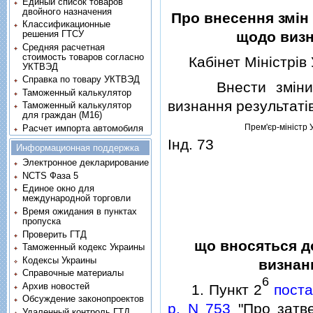
Единый список товаров
двойного назначения
Про внесення змiн 
Классификационные
решения ГТСУ
щодо визн
Средняя расчетная
стоимость товаров согласно
Кабiнет Мiнiстрiв 
УКТВЭД
Справка по товару УКТВЭД
Внести змiни до 
Таможенный калькулятор
визнання результатiв
Таможенный калькулятор
для граждан (M16)
Прем'єр-мiнiстр 
Расчет импорта автомобиля
Iнд. 73
Информационная поддержка
Электронное декларирование
NCTS Фаза 5
Единое окно для
международной торговли
Время ожидания в пунктах
пропуска
Проверить ГТД
що вносяться до
Таможенный кодекс Украины
Кодексы Украины
визнанн
Справочные материалы
6
Архив новостей
1. Пункт 2
поста
Обсуждение законопроектов
р. N 753
"Про затве
Удаленный контроль ГТД