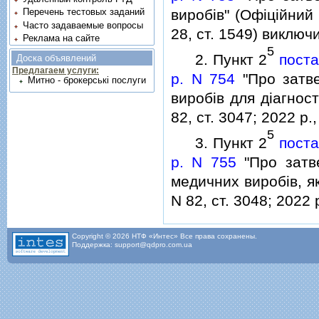
виробiв" (Офiцiйний 
Перечень тестовых заданий
Часто задаваемые вопросы
28, ст. 1549) виключ
Реклама на сайте
5
2. Пункт 2
поста
Доска объявлений
Предлагаем услуги:
р. N 754
"Про затве
Митно - брокерські послуги
виробiв для дiагност
82, ст. 3047; 2022 р.
5
3. Пункт 2
поста
р. N 755
"Про затв
медичних виробiв, як
N 82, ст. 3048; 2022 
Copyright © 2026 НТФ «Интес» Все права сохранены.
Поддержка: support@qdpro.com.ua