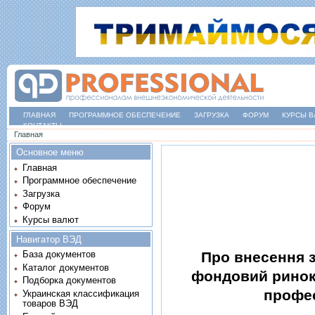
ГЛАВНАЯ
ПРОГРАММНОЕ ОБЕСПЕЧЕНИЕ
ЗАГРУЗКА
ФОРУМ
КУРСЫ В
КОНТАКТЫ
Вы здесь
Главная
Основное меню
Главная
Программное обеспечение
Загрузка
Форум
Курсы валют
Навигатор ВЭД
Про внесення з
База документов
Каталог документов
фондовий ринок
Подборка документов
профес
Украинская классификация
товаров ВЭД