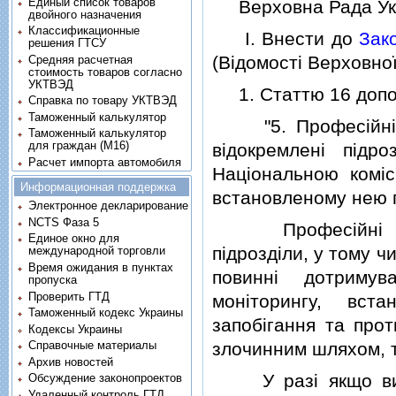
Единый список товаров
Верховна Рада Укр
двойного назначения
Классификационные
I. Внести до
Зак
решения ГТСУ
(Вiдомостi Верховної 
Средняя расчетная
стоимость товаров согласно
УКТВЭД
1. Статтю 16 доповн
Справка по товару УКТВЭД
Таможенный калькулятор
"5. Професiйнi у
Таможенный калькулятор
для граждан (M16)
вiдокремленi пiд
Расчет импорта автомобиля
Нацiональною комiс
Информационная поддержка
встановленому нею 
Электронное декларирование
NCTS Фаза 5
Професiйнi учас
Единое окно для
пiдроздiли, у тому ч
международной торговли
Время ожидания в пунктах
повиннi дотримув
пропуска
Проверить ГТД
монiторингу, вст
Таможенный кодекс Украины
запобiгання та прот
Кодексы Украины
злочинним шляхом, 
Справочные материалы
Архив новостей
У разi якщо вимог
Обсуждение законопроектов
Удаленный контроль ГТД