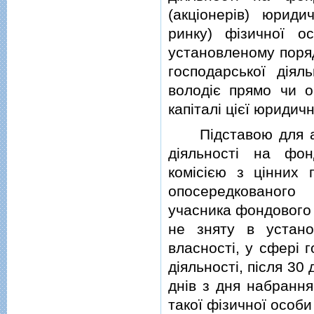
(акцiонерiв) юрид
ринку) фiзичної 
установленому поряд
господарської дiял
володiє прямо чи о
капiталi цiєї юридич
Пiдставою для ану
дiяльностi на фо
комiсiєю з цiнних
опосередкованого
учасника фондового 
не зняту в устано
власностi, у сферi 
дiяльностi, пiсля 30
днiв з дня набранн
такої фiзичної особи