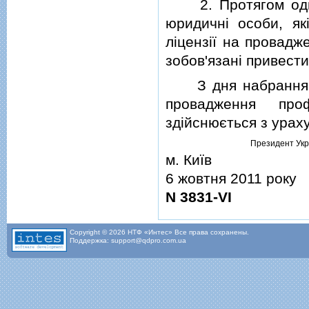
2. Протягом одног
юридичнi особи, я
лiцензiї на провадж
зобов'язанi привести
З дня набрання чи
провадження про
здiйснюється з урах
Президент Укр
м. Київ
6 жовтня 2011 року
N 3831-VI
Copyright © 2026 НТФ «Интес» Все права сохранены.
Поддержка: support@qdpro.com.ua