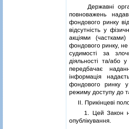
Державнi органи 
повноважень надав
фондового ринку вiд
вiдсутнiсть у фiзич
акцiями (частками)
фондового ринку, не
судимостi за злоч
дiяльностi та/або у
передбачає надан
iнформацiя надаєт
фондового ринку у
режиму доступу до та
II. Прикiнцевi пол
1. Цей Закон наби
опублiкування.