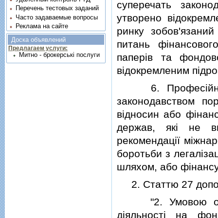
суперечать законо
Перечень тестовых заданий
утворено вiдокремл
Часто задаваемые вопросы
Реклама на сайте
ринку зобов'язаний
Доска объявлений
питань фiнансовог
Предлагаем услуги:
Митно - брокерські послуги
паперiв та фондов
вiдокремленим пiдро
6. Професiйний 
законодавством по
вiдносин або фiнанс
держав, якi не в
рекомендацiї мiжнар
боротьби з легалiза
шляхом, або фiнанс
2. Статтю 27 допов
"2. Умовою отрим
дiяльностi на фон