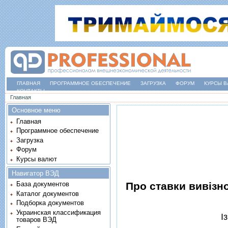
ГЛАВНАЯ
ПРОГРАММНОЕ ОБЕСПЕЧЕНИЕ
ЗАГРУЗКА
ФОРУМ
КУРСЫ В
КОНТАКТЫ
Вы здесь
Главная
Основное меню
Главная
Программное обеспечение
Загрузка
Форум
Курсы валют
Навигатор ВЭД
Про ставки вивiзно
База документов
Каталог документов
Подборка документов
Украинская классификация
I
товаров ВЭД