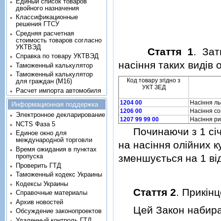
Единый список товаров
двойного назначения
Классификационные
решения ГТСУ
Средняя расчетная
стоимость товаров согласно
УКТВЭД
Стаття 1
. Зат
Справка по товару УКТВЭД
насiння таких видiв 
Таможенный калькулятор
Таможенный калькулятор
Код товару згiдно з
для граждан (M16)
УКТ ЗЕД
Расчет импорта автомобиля
1204 00
Насiння ль
Информационная поддержка
1206 00
Насiння со
Электронное декларирование
1207 99 99 00
Насiння р
NCTS Фаза 5
Починаючи з 1 сiчня
Единое окно для
международной торговли
на насiння олiйних к
Время ожидания в пунктах
пропуска
зменшується на 1 вiд
Проверить ГТД
Таможенный кодекс Украины
Кодексы Украины
Стаття 2
. Прикiн
Справочные материалы
Архив новостей
Цей Закон набирає 
Обсуждение законопроектов
Удаленный контроль ГТД