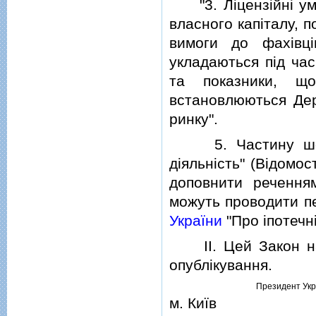
"3. Лiцензiйнi умов
власного капiталу, п
вимоги до фахiвцi
укладаються пiд час
та показники, що
встановлюються Дер
ринку".
5. Частину шосту
дiяльнiсть" (Вiдомос
доповнити реченням
можуть проводити пе
України
"Про iпотечнi 
II. Цей Закон наб
опублiкування.
Президент Укр
м. Київ