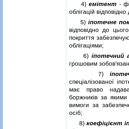
4)
емiтент
- ф
облiгацiй вiдповiдно
5)
iпотечне п
вiдповiдно до цього
покриття забезпечую
облiгацiями;
6)
iпотечний 
грошовим зобов'яза
7)
iпоте
спецiалiзованої iпо
має право надава
боржникiв за якими
вимоги за забезпеч
осiб;
8)
коефiцiєнт 