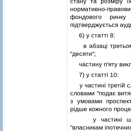
стану та розмiру ї
нормативно-правови
фондового ринку
пiдтверджується ауд
6) у статтi 8:
в абзацi третьому 
"десяти";
частину п'яту вик
7) у статтi 10:
у частинi третiй сл
словами "подає витя
з умовами проспект
рiдше кожного процен
у частинi шостi
"власникам iпотечних