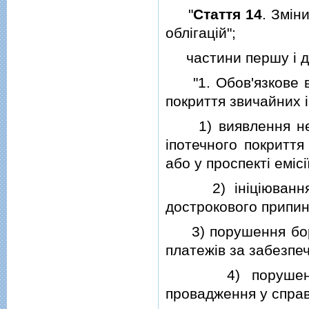
"
Стаття 14
. Змiн
облiгацiй";
частини першу i дру
"1. Обов'язкове вик
покриття звичайних i
1) виявлення невiд
iпотечного покритт
або у проспектi емiсiї
2) iнiцiювання з
дострокового припине
3) порушення боржн
платежiв за забезпе
4) порушення с
провадження у справ