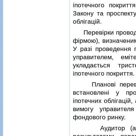
iпотечного покритт
Закону та проспекту
облiгацiй.
Перевiрки проводя
фiрмою), визначеним
У разi проведення 
управителем, емi
укладається трис
iпотечного покриття.
Плановi перевiрки
встановленi у про
iпотечних облiгацiй,
вимогу управителя
фондового ринку.
Аудитор (аудито