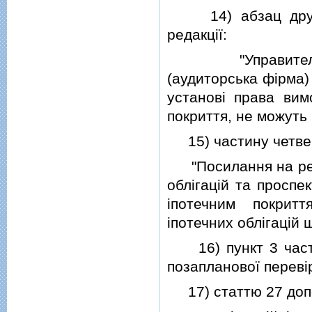
14) абзац другий
редакцiї:
"Управитель, ем
(аудиторська фiрма) 
установi права вим
покриття, не можуть
15) частину четверт
"Посилання на реєс
облiгацiй та проспе
iпотечним покритт
iпотечних облiгацiй
16) пункт 3 частин
позапланової перевiр
17) статтю 27 допо