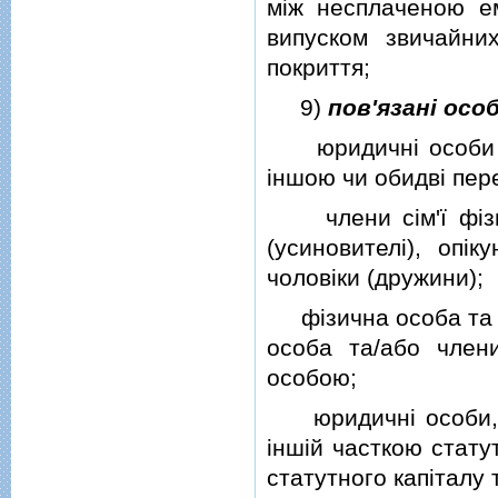
мiж несплаченою е
випуском звичайних
покриття;
9)
пов'язанi осо
юридичнi особи за
iншою чи обидвi пер
члени сiм'ї фiзичн
(усиновителi), опiк
чоловiки (дружини);
фiзична особа та чл
особа та/або член
особою;
юридичнi особи, я
iншiй часткою статут
статутного капiталу 