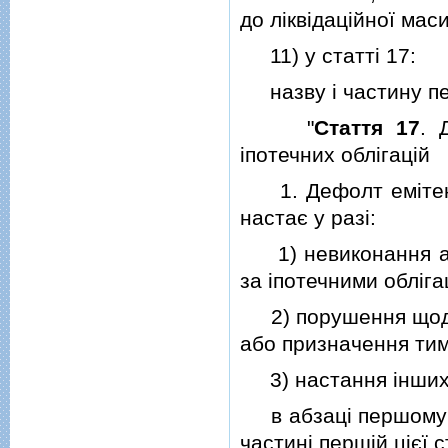
до лiквiдацiйної мас
11) у статтi 17:
назву i частину пер
"
Стаття 17
. 
iпотечних облiгацiй
1. Дефолт емiтента
настає у разi:
1) невиконання аб
за iпотечними облiгац
2) порушення щодо 
або призначення тим
3) настання iнших в
в абзацi першому ча
частинi першiй цiєї 