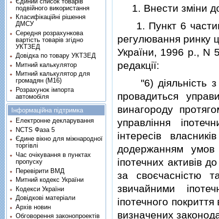
Єдиний список товарів
1. Внести змiни до 
подвійного використання
Класифікаційні рішення
1. Пункт 6 частини
ДМСУ
Середня розрахункова
регулювання ринку цi
вартість товарів згідно
УКТЗЕД
України, 1996 р., N 5
Довідка по товару УКТЗЕД
редакцiї:
Митний калькулятор
Митний калькулятор для
громадян (М16)
"6) дiяльнiсть з у
Розрахунок імпорта
провадиться управи
автомобіля
винагороду протяго
Інформаційна підтримка
управлiння iпотеч
Електронне декларування
NCTS Фаза 5
iнтересiв власникi
Єдине вікно для міжнародної
торгівлі
додержанням умов 
Час очікування в пунктах
iпотечних активiв д
пропуску
Перевірити ВМД
за своєчаснiстю т
Митний кодекс України
звичайними iпотеч
Кодекси України
Довідкові матеріали
iпотечного покриття
Архів новин
визначених законода
Обговорення законопроектів