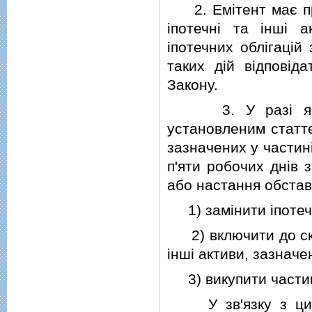
2. Емiтент має пра
iпотечнi та iншi а
iпотечних облiгацiй
таких дiй вiдповiд
Закону.
3. У разi якщо i
установленим статте
зазначених у частинi
п'яти робочих днiв 
або настання обстави
1) замiнити iпотечнi
2) включити до скла
iншi активи, зазначен
3) викупити частину
У зв'язку з цим ч