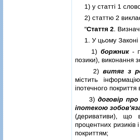
1) у статтi 1 слово 
2) статтю 2 викласт
"
Стаття 2
. Визнач
1. У цьому Законi т
1)
боржник
- п
позики), виконання з
2)
витяг з р
мiстить iнформацi
iпотечного покриття 
3)
договiр про
iпотекою зобов'яз
(деривативи), що 
процентних ризикiв 
покриттям;