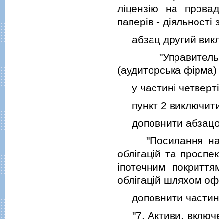
лiцензiю на провад
паперiв - дiяльностi
абзац другий виклас
"Управитель, ем
(аудиторська фiрма)
у частинi четвертi
пункт 2 виключити
доповнити абзацом 
"Посилання на реє
облiгацiй та проспе
iпотечним покриття
облiгацiй шляхом оф
доповнити частиною
"7. Активи, включен