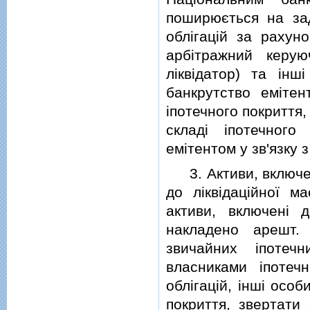
поширюється на зад
облiгацiй за рахуно
арбiтражний керую
лiквiдатор) та iн
банкрутство емiте
iпотечного покриття
складi iпотечного
емiтентом у зв'язку 
3. Активи, включенi
до лiквiдацiйної м
активи, включенi 
накладено арешт.
звичайних iпотеч
власниками iпотеч
облiгацiй, iншi осо
покриття, звертати