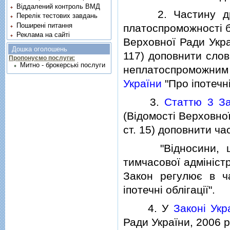
Віддалений контроль ВМД
2. Частину д
Перелік тестових завдань
Поширені питання
платоспроможностi б
Реклама на сайті
Верховної Ради Украї
Дошка оголошень
117) доповнити слов
Пропонуємо послуги:
Митно - брокерські послуги
неплатоспроможним (
України
"Про iпотечнi 
3.
Статтю 3 За
(Вiдомостi Верховної 
ст. 15) доповнити ча
"Вiдносини, що в
тимчасової адмiнiстра
Закон регулює в ч
iпотечнi облiгацiї".
4. У
Законi Укр
Ради України, 2006 р.,