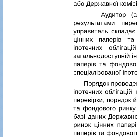
або Державної комiсi
Аудитор (аудито
результатами пере
управитель складає 
цiнних паперiв та
iпотечних облiга
загальнодоступнiй iн
паперiв та фондовог
спецiалiзованої iпот
Порядок проведення
iпотечних облiгацiй,
перевiрки, порядок й
та фондового ринку 
базi даних Державно
ринок цiнних папер
паперiв та фондового