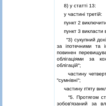
8) у статтi 13:
у частинi третiй:
пункт 2 виключити
пункт 3 викласти в 
"3) сукупний дохiд
за iпотечними та i
повинен перевищува
облiгацiями за к
облiгацiй";
частину четверту 
"сумнiвнi";
частину п'яту викла
"5. Протягом строк
зобов'язаний за в