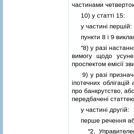
частинами четвертою
10) у статтi 15:
у частинi першiй:
пункти 8 i 9 викласт
"8) у разi настання
вимогу щодо усуне
проспектом емiсiї зв
9) у разi призначен
iпотечних облiгацiй
про банкрутство, або
передбаченi статтею
у частинi другiй:
перше речення абза
"2. Управителем 