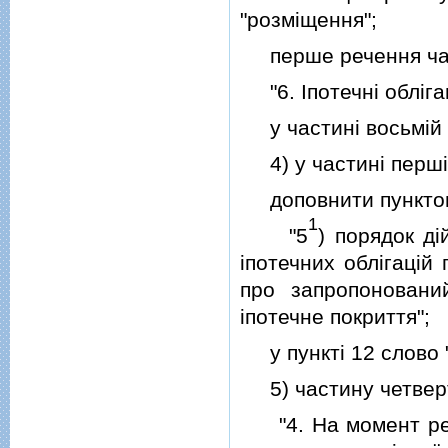
"розмiщення";
перше речення части
"6. Iпотечнi облiга
у частинi восьмiй сл
4) у частинi першiй
доповнити пункто
1
"5
) порядок д
iпотечних облiгацiй
про запропоновани
iпотечне покриття";
у пунктi 12 слово "
5) частину четверту 
"4. На момент реєст