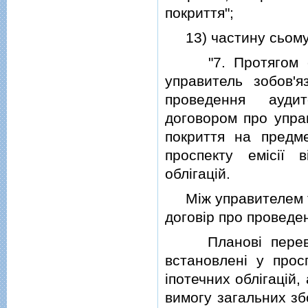
покриття";
13) частину сьому с
"7. Протягом стро
управитель зобов'
проведення ауди
договором про управ
покриття на предме
проспекту емiсiї в
облiгацiй.
Мiж управителем та
договiр про проведен
Плановi перевiрки
встановленi у просп
iпотечних облiгацiй,
вимогу загальних зб