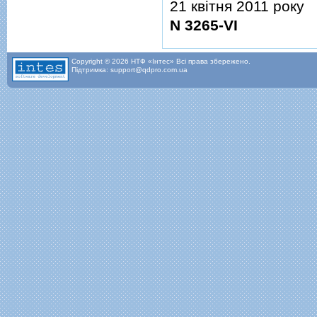
21 квiтня 2011 року
N 3265-VI
Copyright © 2026 НТФ «Інтес» Всі права збережено.
Підтримка: support@qdpro.com.ua