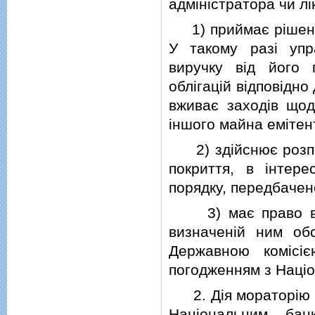
адмiнiстратора чи лi
1) приймає рiшення
У такому разi упр
виручку вiд його 
облiгацiй вiдповiдно
вживає заходiв щод
iншого майна емiтен
2) здiйснює розпор
покриття, в iнтере
порядку, передбачен
3) має право вима
визначенiй ним обс
Державною комiсi
погодженням з Нацiо
2. Дiя мораторiю н
Нацiональним бан