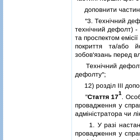
доповнити частиною
"3. Технiчний дефол
технiчний дефолт) 
та проспектом емiсiї
покриття та/або 
зобов'язань перед в
Технiчний дефолт н
дефолту";
12) роздiл III допо
1
"
Стаття 17
. Осо
провадження у спра
адмiнiстратора чи лi
1. У разi настанн
провадження у спра