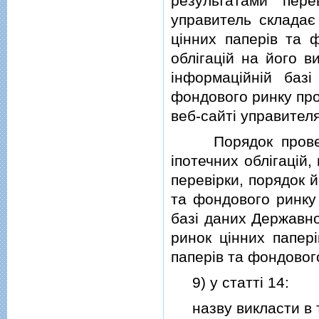
результатами пере
управитель складає 
цiнних паперiв та 
облiгацiй на його в
iнформацiйнiй базi
фондового ринку про 
веб-сайтi управителя
Порядок проведен
iпотечних облiгацiй,
перевiрки, порядок й
та фондового ринку 
базi даних Державно
ринок цiнних папер
паперiв та фондового
9) у статтi 14:
назву викласти в та