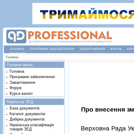
ГОЛОВНА
ПРОГРАМНЕ ЗАБЕЗПЕЧЕННЯ
ЗАВАНТАЖЕННЯ
ФОРУМ
КУР
КОНТАКТИ
Ви є тут
Головна
Головне меню
Головна
Програмне забезпечення
Завантаження
Форум
Курси валют
Навігатор ЗЕД
Про внесення зм
База документів
Каталог документів
Добірка документів
Українська класифікація
Верховна Рада Укр
товарів ЗЕД