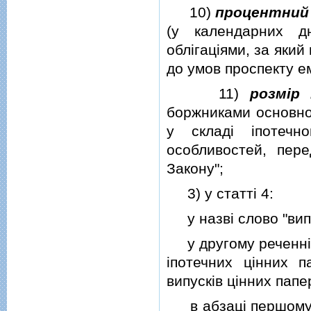
10)
процентний 
(у календарних д
облiгацiями, за яки
до умов проспекту емi
11)
розмiр
боржниками основног
у складi iпотечн
особливостей, пер
Закону";
3) у статтi 4:
у назвi слово "випус
у другому реченнi ч
iпотечних цiнних п
випускiв цiнних папер
в абзацi першому ч