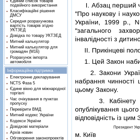
Єдиний список товарів
I. Абзац перший ча
подвійного використання
Класифікаційні рішення
"Про наукову i науко
ДМСУ
України, 1999 р., N
Середня розрахункова
вартість товарів згідно
"загального захв
УКТЗЕД
Довідка по товару УКТЗЕД
iнвалiдностi з дитинс
Митний калькулятор
Митний калькулятор для
II. Прикiнцевi пол
громадян (М16)
Розрахунок імпорта
1. Цей Закон набира
автомобіля
Інформаційна підтримка
2. Закони України 
Електронне декларування
набрання чинностi 
NCTS Фаза 5
цьому Закону.
Єдине вікно для міжнародної
торгівлі
Час очікування в пунктах
3. Кабiнету Мiнi
пропуску
опублiкування цього
Перевірити ВМД
Митний кодекс України
вiдповiднiсть iз цим
Кодекси України
Довідкові матеріали
Президент Укр
Архів новин
м. Київ
Обговорення законопроектів