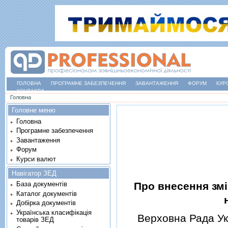
ГОЛОВНА
ПРОГРАМНЕ ЗАБЕЗПЕЧЕННЯ
ЗАВАНТАЖЕННЯ
ФОРУМ
КУР
КОНТАКТИ
Ви є тут
Головна
Головне меню
Головна
Програмне забезпечення
Завантаження
Форум
Курси валют
Навігатор ЗЕД
Про внесення змi
База документів
Каталог документів
Добірка документів
Українська класифікація
Верховна Рада Укр
товарів ЗЕД