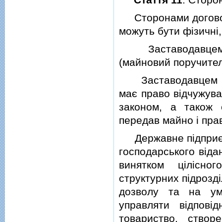
Сторонами договору
можуть бути фiзичнi
Заставодавцем мо
(майновий поручител
Заставодавцем при
має право вiдчужува
законом, а також 
передав майно i пра
Державне пiдприємс
господарського вiда
винятком цiлiсно
структурних пiдроздi
дозволу та на ум
управляти вiдповi
товариство, створе