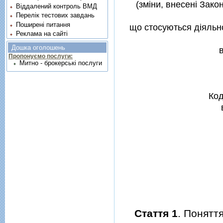
(змiни, внесенi Зако
Віддалений контроль ВМД
Перелік тестових завдань
Поширені питання
що стосуються дiяльно
Реклама на сайті
Дошка оголошень
Пропонуємо послуги:
Митно - брокерські послуги
Код
Стаття 1
. Понятт