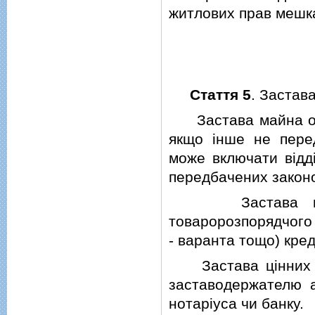
житлових прав мешка
Стаття 5
. Застав
Застава майна охоп
якщо iнше не пере
може включати вiддi
передбачених закон
Застава майна 
товаророзпорядчого 
- варанта тощо) кред
Застава цiнних па
заставодержателю а
нотарiуса чи банку.