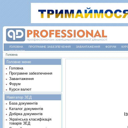
ГОЛОВНА
ПРОГРАМНЕ ЗАБЕЗПЕЧЕННЯ
ЗАВАНТАЖЕННЯ
ФОРУМ
КУР
КОНТАКТИ
Ви є тут
Головна
Головне меню
Головна
Програмне забезпечення
Завантаження
Форум
Курси валют
Навігатор ЗЕД
База документів
Каталог документів
I
Добірка документів
Українська класифікація
товарів ЗЕД