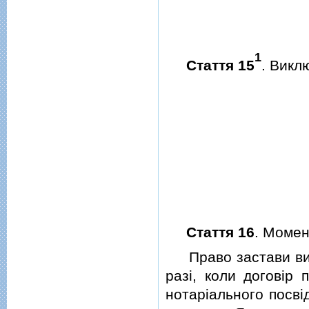
1
Стаття 15
.
Викл
Стаття 16
. Момен
Право застави вини
разi, коли договiр 
нотарiального посвi