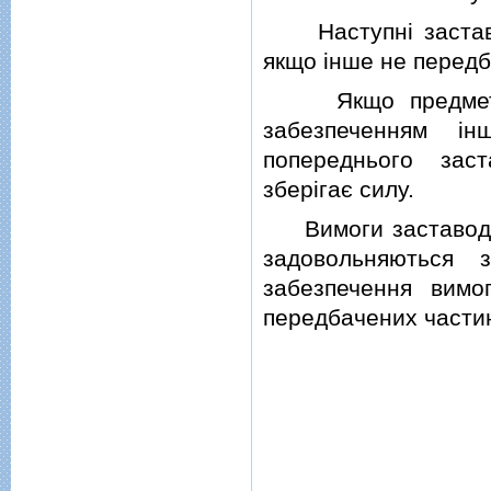
Наступнi застави 
якщо iнше не передб
Якщо предметом 
забезпеченням iн
попереднього заст
зберiгає силу.
Вимоги заставод
задовольняються 
забезпечення вимог
передбачених частино