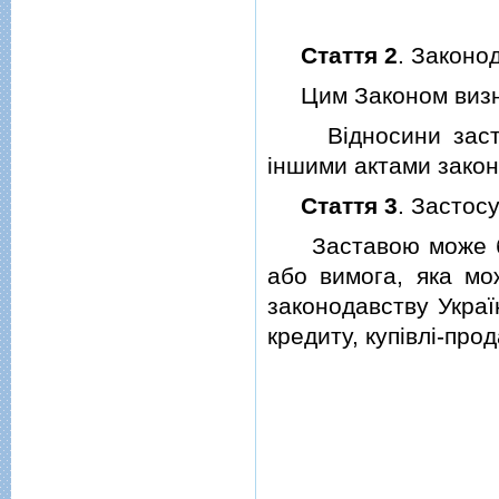
Стаття 2
. Законо
Цим Законом визнач
Вiдносини застав
iншими актами закон
Стаття 3
. Застос
Заставою може бут
або вимога, яка мо
законодавству Украї
кредиту, купiвлi-пр