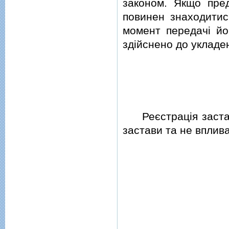
законом. Якщо пред
повинен знаходитис
момент передачi йо
здiйснено до укладен
Реєстрацiя заст
застави та не вплива