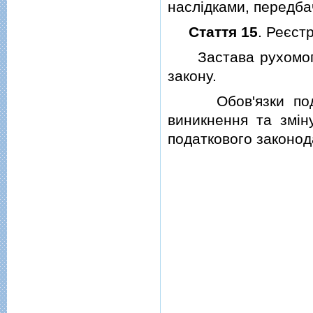
наслiдками, передба
Стаття 15
. Реєст
Застава рухомого 
закону.
Обов'язки податк
виникнення та змiн
податкового законод