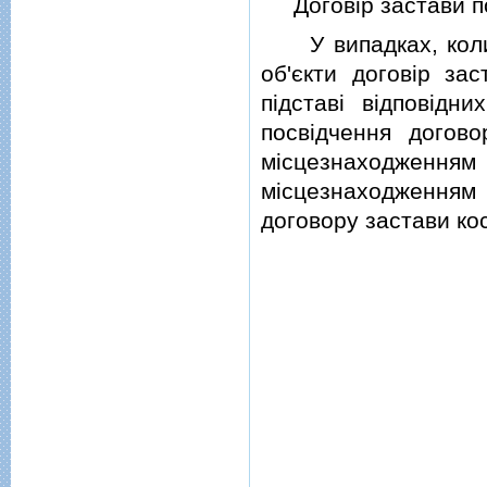
Договiр застави по
У випадках, коли 
об'єкти договiр за
пiдставi вiдповiдн
посвiдчення догов
мiсцезнаходження
мiсцезнаходженням 
договору застави косм