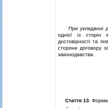
При укладаннi д
однiєї iз сторiн
достовiрностi та по
сторони договору за
законодавства.
Стаття 13
. Форма