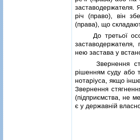
заставодержателя. 
рiч (право), вiн зб
(права), що складаю
До третьої особи
заставодержателя, 
нею застава у встан
Звернення с
рiшенням суду або т
нотарiуса, якщо iнш
Звернення стягненн
(пiдприємства, не ме
є у державнiй власно