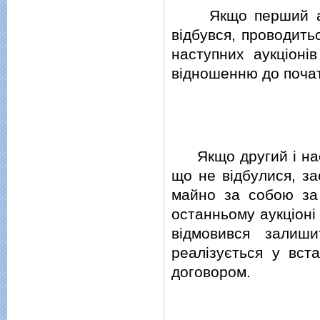
Якщо перший а
вiдбувся, проводить
наступних аукцiонi
вiдношенню до почат
Якщо другий i насту
що не вiдбулися, з
майно за собою за
останньому аукцiонi
вiдмовився залиш
реалiзується у вст
договором.