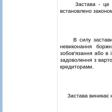
Застава -
це 
встановлено законо
В силу застави кр
невиконання боржн
зобов'язання або в 
задоволення з варт
кредиторами.
Застава виникає н