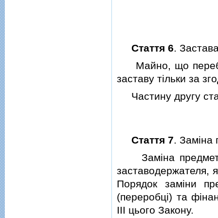
Стаття 6
. Застав
Майно, що перебува
заставу тiльки за зго
Частину другу стат
Стаття 7
. Замiна
Замiна предмета з
заставодержателя, я
Порядок замiни пр
(переробцi) та фiна
III цього Закону.