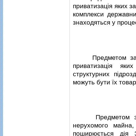
приватизацiя яких з
комплекси державних
знаходяться у процес
Предметом застав
приватизацiя яки
структурних пiдрозд
можуть бути їх товар
Предметом заста
нерухомого майна,
поширюється дiя З