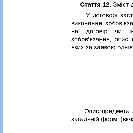
Стаття 12
. Змiст
У договорi застави
виконання зобов'яз
на договiр чи i
зобов'язання, опис 
яких за заявою однiє
Опис предмета зас
загальнiй формi (вка