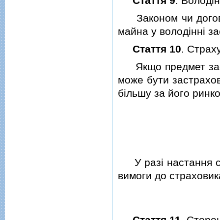
Стаття 9
. Володi
Законом чи догово
майна у володiннi з
Стаття 10
. Страх
Якщо предмет зас
може бути застрахов
бiльшу за його ринко
У разi настання 
вимоги до страховик
Стаття 11
. Сторо