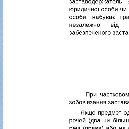
заставодержатель, 
юридичної особи чи 
особи, набуває пр
незалежно вiд н
забезпеченого заста
При частковому в
зобов'язання застава
Якщо предмет одно
речей (два чи бiльш
речi (права) або на