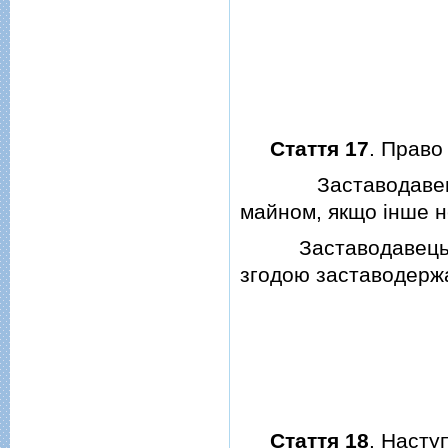
Стаття 17
. Право
Заставодавець з
майном, якщо iнше н
Заставодавець мо
згодою заставодержа
Стаття 18
. Насту