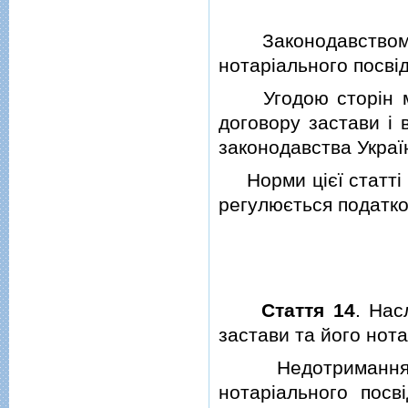
Законодавством Ук
нотарiального посвi
Угодою сторiн мож
договору застави i 
законодавства Україн
Норми цiєї статтi 
регулюється податк
Стаття 14
. Нас
застави та його нот
Недотримання ви
нотарiального посв