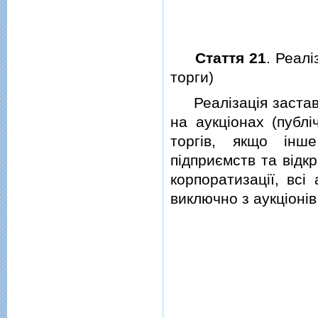
Стаття 21
. Реалi
торги)
Реалiзацiя заставл
на аукцiонах (публi
торгiв, якщо iнш
пiдприємств та вiдк
корпоратизацiї, всi
виключно з аукцiонiв 