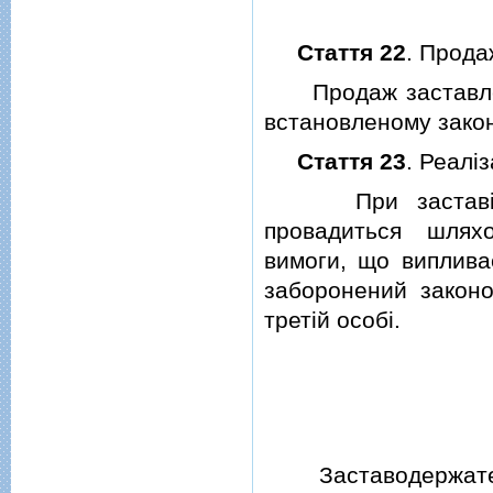
Стаття 22
. Прода
Продаж заставлени
встановленому закон
Стаття 23
. Реалi
При заставi май
провадиться шлях
вимоги, що випливає
заборонений закон
третiй особi.
Заставодержатель