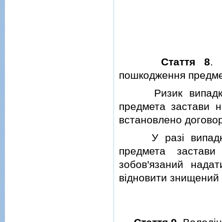
Стаття 8
.
пошкодження предме
Ризик випад
предмета застави н
встановлено догово
У разi випадково
предмета застави
зобов'язаний нада
вiдновити знищений