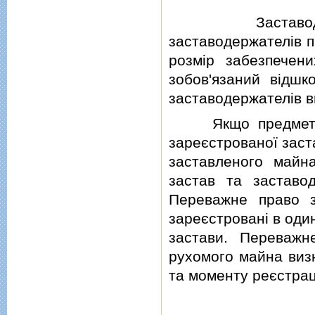
Заставодавець 
заставодержателiв п
розмiр забезпечен
зобов'язаний вiдшк
заставодержателiв в
Якщо предмет
зареєстрованої заст
заставленого майн
застав та заставод
Переважне право з
зареєстрованi в оди
застави. Переважн
рухомого майна визн
та моменту реєстрацi