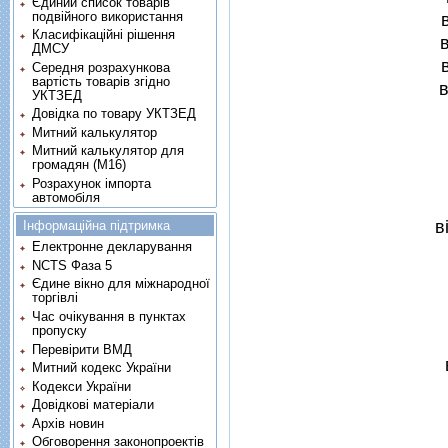
Єдиний список товарів
подвійного використання
Класифікаційні рішення
ДМСУ
Середня розрахункова
вартість товарів згідно
в
УКТЗЕД
Довідка по товару УКТЗЕД
Митний калькулятор
Митний калькулятор для
громадян (М16)
Розрахунок імпорта
автомобіля
в
Інформаційна підтримка
Електронне декларування
NCTS Фаза 5
Єдине вікно для міжнародної
торгівлі
Час очікування в пунктах
пропуску
Перевірити ВМД
Митний кодекс України
Кодекси України
Довідкові матеріали
Архів новин
Обговорення законопроектів