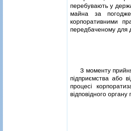
перебувають у держа
майна за погодже
корпоративними пр
передбаченому для 
З моменту прийнят
пiдприємства або вi
процесi корпоратиз
вiдповiдного органу 