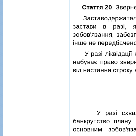
Стаття 20
. Зверн
Заставодержатель 
застави в разi, 
зобов'язання, забез
iнше не передбачено
У разi лiквiдац
набуває право звер
вiд настання строку
У разi схваленн
банкрутство плану 
основним зобов'яз