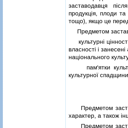
заставодавця пiсл
продукцiя, плоди та
тощо), якщо це пере
Предметом застави
культурнi цiнностi,
власностi i занесен
нацiонального культ
пам'ятки культурн
культурної спадщини
Предметом застави
характер, а також iн
Предметом застави