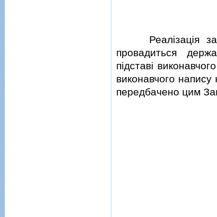
Реалiзацiя заста
провадиться держ
пiдставi виконавчог
виконавчого напису 
передбачено цим За