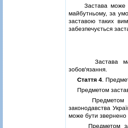
Застава може мат
майбутньому, за умо
заставою таких вим
забезпечується заст
Застава має по
зобов'язання.
Стаття 4
. Предме
Предметом застави 
Предметом заста
законодавства Украї
може бути звернено 
Предметом заста