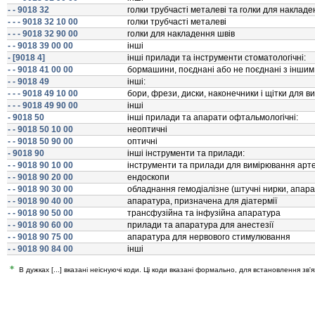
- - 9018 32
голки трубчастi металевi та голки для накладе
- - - 9018 32 10 00
голки трубчастi металевi
- - - 9018 32 90 00
голки для накладення швiв
- - 9018 39 00 00
iншi
- [9018 4]
iншi прилади та iнструменти стоматологiчнi:
- - 9018 41 00 00
бормашини, поєднанi або не поєднанi з iншим
- - 9018 49
iншi:
- - - 9018 49 10 00
бори, фрези, диски, наконечники i щiтки для 
- - - 9018 49 90 00
iншi
- 9018 50
iншi прилади та апарати офтальмологiчнi:
- - 9018 50 10 00
неоптичнi
- - 9018 50 90 00
оптичнi
- 9018 90
iншi iнструменти та прилади:
- - 9018 90 10 00
iнструменти та прилади для вимiрювання арте
- - 9018 90 20 00
ендоскопи
- - 9018 90 30 00
обладнання гемодiалiзне (штучнi нирки, апара
- - 9018 90 40 00
апаратура, призначена для дiатермiї
- - 9018 90 50 00
трансфузiйна та iнфузiйна апаратура
- - 9018 90 60 00
прилади та апаратура для анестезiї
- - 9018 90 75 00
апаратура для нервового стимулювання
- - 9018 90 84 00
iншi
В дужках [...] вказані неіснуючі коди. Ці коди вказані формально, для встановлення зв'я