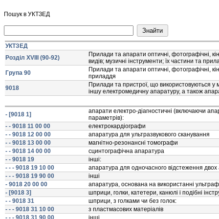
Пошук в УКТЗЕД
УКТЗЕД
Прилади та апарати оптичнi, фотографiчнi, кiне
Розділ XVIII (90-92)
видiв; музичнi iнструменти; їх частини та прил
Прилади та апарати оптичнi, фотографiчнi, кiне
Група 90
приладдя
Прилади та пристрої, що використовуються у ме
9018
iншу електромедичну апаратуру, а також апар
апарати електро-дiагностичнi (включаючи апа
- [9018 1]
параметрiв):
- - 9018 11 00 00
електрокардiографи
- - 9018 12 00 00
апаратура для ультразвукового сканування
- - 9018 13 00 00
магнiтно-резонанснi томографи
- - 9018 14 00 00
сцинтографiчна апаратура
- - 9018 19
iншi:
- - - 9018 19 10 00
апаратура для одночасного вiдстеження двох
- - - 9018 19 90 00
iншi
- 9018 20 00 00
апаратура, основана на використаннi ультра
- [9018 3]
шприци, голки, катетери, канюлi i подiбнi iнст
- - 9018 31
шприци, з голками чи без голок:
- - - 9018 31 10 00
з пластмасових матерiалiв
- - - 9018 31 90 00
iншi