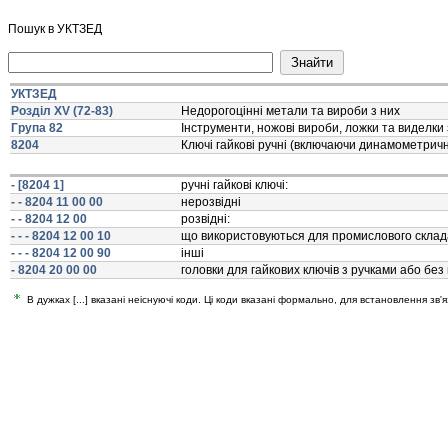
Пошук в УКТЗЕД
УКТЗЕД
Розділ XV (72-83)
Недорогоцiннi метали та вироби з них
Група 82
Iнструменти, ножовi вироби, ложки та виделки 
8204
Ключi гайковi ручнi (включаючи динамометричнi 
- [8204 1]
ручнi гайковi ключi:
- - 8204 11 00 00
нерозвiднi
- - 8204 12 00
розвiднi:
- - - 8204 12 00 10
що використовуються для промислового склад
- - - 8204 12 00 90
iншi
- 8204 20 00 00
головки для гайкових ключiв з ручками або без
В дужках [...] вказані неіснуючі коди. Ці коди вказані формально, для встановлення зв'я