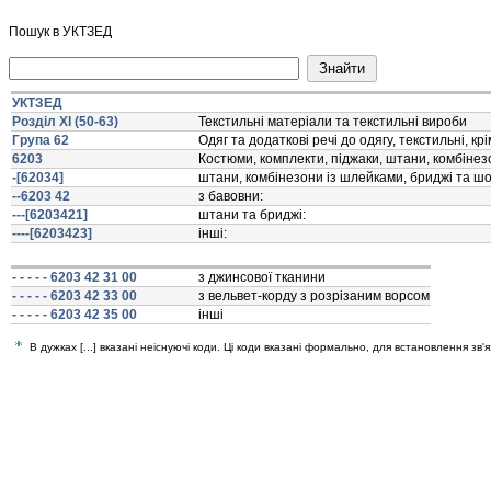
Пошук в УКТЗЕД
УКТЗЕД
Розділ XI (50-63)
Текстильнi матерiали та текстильнi вироби
Група 62
Одяг та додатковi речi до одягу, текстильнi, к
6203
Костюми, комплекти, пiджаки, штани, комбiнезо
-[62034]
штани, комбiнезони iз шлейками, бриджi та шо
--6203 42
з бавовни:
---[6203421]
штани та бриджi:
----[6203423]
iншi:
- - - - - 6203 42 31 00
з джинсової тканини
- - - - - 6203 42 33 00
з вельвет-корду з розрiзаним ворсом
- - - - - 6203 42 35 00
iншi
В дужках [...] вказані неіснуючі коди. Ці коди вказані формально, для встановлення зв'я