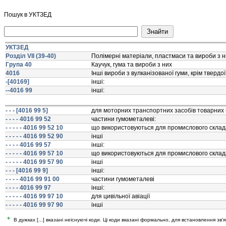
Пошук в УКТЗЕД
УКТЗЕД
Розділ VII (39-40)
Полiмернi матерiали, пластмаси та вироби з ни
Група 40
Каучук, гума та вироби з них
4016
Iншi вироби з вулканiзованої гуми, крiм твердої
-[40169]
iншi:
--4016 99
iншi:
- - - [4016 99 5]
для моторних транспортних засобiв товарних п
- - - - 4016 99 52
частини гумометалевi:
- - - - - 4016 99 52 10
що використовуються для промислового склад
- - - - - 4016 99 52 90
iншi
- - - - 4016 99 57
iншi:
- - - - - 4016 99 57 10
що використовуються для промислового склад
- - - - - 4016 99 57 90
iншi
- - - [4016 99 9]
iншi:
- - - - 4016 99 91 00
частини гумометалевi
- - - - 4016 99 97
iншi:
- - - - - 4016 99 97 10
для цивiльної авiацiї
- - - - - 4016 99 97 90
iншi
В дужках [...] вказані неіснуючі коди. Ці коди вказані формально, для встановлення зв'я