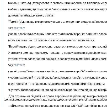
в абзацi шiстнадцятому слова "алкогольними напоями та тютюновими вир
в абзацi дев'ятнадцятому слова "алкогольних напоїв та тютюнових виробi
доповнити абзацом такого змiсту:
"Термiн "рiдини, що використовуються в електронних сигаретах" вживаєть
4) у
статтi 2
:
у назвi слова "алкогольних напоїв та тютюнових виробiв" замiнити словам
пiсля частини шостої доповнити новою частиною такого змiсту:
"Виробництво рiдин, що використовуються в електронних сигаретах, здiй
У зв'язку з цим частини сьому - двадцять першу вважати вiдповiдно част
у текстi статтi слова "орган доходiв i зборiв" у всiх вiдмiнках i числах зам
5) у
статтi 3
:
у назвi слова "алкогольних напоїв та тютюнових виробiв" замiнити словам
у частинах першiй i третiй слова "алкогольних напоїв та тютюнових вироб
пiсля частини п'ятої доповнити двома новими частинами такого змiсту:
"Суб'єкти господарювання, якi здiйснюють виробництво рiдин, що викорис
Для отримання лiцензiї на право виробництва рiдин, що використовуютьс
до якої додається документ, що пiдтверджує внесення рiчної плати за лiцен
найменування суб'єкта господарювання, код ЄДРПОУ (для фiзичних осiб - с