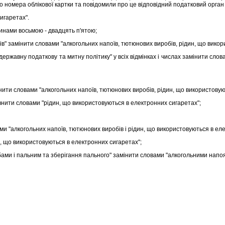
 номера облiкової картки та повiдомили про це вiдповiдний податковий орган i
игаретах".
инами восьмою - двадцять п'ятою;
в" замiнити словами "алкогольних напоїв, тютюнових виробiв, рiдин, що викори
державну податкову та митну полiтику" у всiх вiдмiнках i числах замiнити сло
ити словами "алкогольних напоїв, тютюнових виробiв, рiдин, що використовуют
нити словами "рiдин, що використовуються в електронних сигаретах";
и "алкогольних напоїв, тютюнових виробiв i рiдин, що використовуються в еле
, що використовуються в електронних сигаретах";
ми i пальним та зберiгання пального" замiнити словами "алкогольними напо