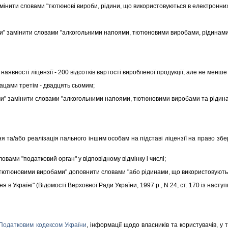
амiнити словами "тютюновi вироби, рiдини, що використовуються в електронних 
 замiнити словами "алкогольними напоями, тютюновими виробами, рiдинами,
вностi лiцензiї - 200 вiдсоткiв вартостi виробленої продукцiї, але не менше
ацами третiм - двадцять сьомим;
 замiнити словами "алкогольними напоями, тютюновими виробами та рiдинам
а/або реалiзацiя пального iншим особам на пiдставi лiцензiї на право зберi
ловами "податковий орган" у вiдповiдному вiдмiнку i числi;
 тютюновими виробами" доповнити словами "або рiдинами, що використовуютьс
в Українi" (Вiдомостi Верховної Ради України, 1997 р., N 24, ст. 170 iз насту
Податковим кодексом України
, iнформацiї щодо власникiв та користувачiв, у