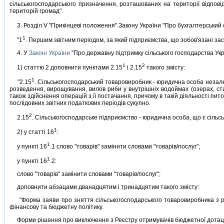
сiльськогосподарського призначення, розташованих на територiї вiдповi
територiй громад".
3. Роздiл V "Прикiнцевi положення" Закону України "Про бухгалтерський облi
1
"1
. Першим звiтним перiодом, за який пiдприємства, що зобов'язанi зас
4. У
Законi України
"Про державну пiдтримку сiльського господарства Украї
1
2
1) статтю 2 доповнити пунктами 2.15
i 2.15
такого змiсту:
1
"2.15
. Сiльськогосподарський товаровиробник - юридична особа незалеж
розведення, вирощування, вилов риби у внутрiшнiх водоймах (озерах, ст
також здiйснення операцiй з її постачання, причому в такiй дiяльностi пит
послiдовних звiтних податкових перiодiв сукупно.
2
2.15
. Сiльськогосподарське пiдприємство - юридична особа, що є сiльс
1
2) у статтi 16
:
1
у пунктi 16
.1 слово "товарiв" замiнити словами "товарiв/послуг";
1
у пунктi 16
.2:
слово "товарiв" замiнити словами "товарiв/послуг";
доповнити абзацами дванадцятим i тринадцятим такого змiсту:
"Форма заяви про зняття сiльськогосподарського товаровиробника з ре
фiнансову та бюджетну полiтику.
Форми рiшення про виключення з Реєстру отримувачiв бюджетної дотацiї 