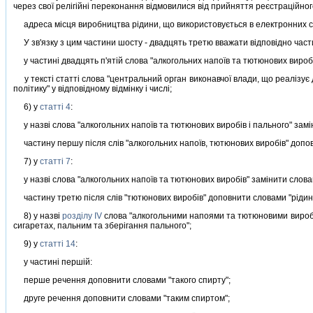
через свої релiгiйнi переконання вiдмовилися вiд прийняття реєстрацiйного
адреса мiсця виробництва рiдини, що використовується в електронних с
У зв'язку з цим частини шосту - двадцять третю вважати вiдповiдно част
у частинi двадцять п'ятiй слова "алкогольних напоїв та тютюнових виробi
у текстi статтi слова "центральний орган виконавчої влади, що реалiзує 
полiтику" у вiдповiдному вiдмiнку i числi;
6) у
статтi 4
:
у назвi слова "алкогольних напоїв та тютюнових виробiв i пального" замiн
частину першу пiсля слiв "алкогольних напоїв, тютюнових виробiв" допов
7) у
статтi 7
:
у назвi слова "алкогольних напоїв та тютюнових виробiв" замiнити словам
частину третю пiсля слiв "тютюнових виробiв" доповнити словами "рiдин
8) у назвi
роздiлу IV
слова "алкогольними напоями та тютюновими вироба
сигаретах, пальним та зберiгання пального";
9) у
статтi 14
:
у частинi першiй:
перше речення доповнити словами "такого спирту";
друге речення доповнити словами "таким спиртом";