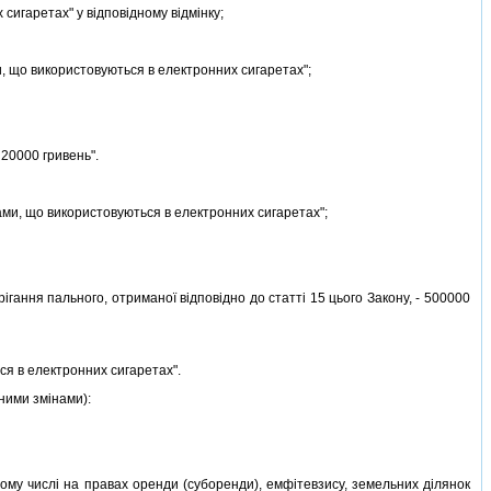
сигаретах" у вiдповiдному вiдмiнку;
 що використовуються в електронних сигаретах";
 20000 гривень".
и, що використовуються в електронних сигаретах";
гання пального, отриманої вiдповiдно до статтi 15 цього Закону, - 500000
я в електронних сигаретах".
пними змiнами):
 тому числi на правах оренди (суборенди), емфiтевзису, земельних дiлянок