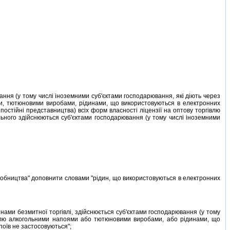
ння (у тому числi iноземними суб'єктами господарювання, якi дiють через
оями, тютюновими виробами, рiдинами, що використовуються в електронних
 постiйнi представництва) всiх форм власностi лiцензiї на оптову торгiвлю
ьного здiйснюються суб'єктами господарювання (у тому числi iноземними
робництва" доповнити словами "рiдин, що використовуються в електронних
ами безмитної торгiвлi, здiйснюється суб'єктами господарювання (у тому
ргiвлю алкогольними напоями або тютюновими виробами, або рiдинами, що
поїв не застосовуються";