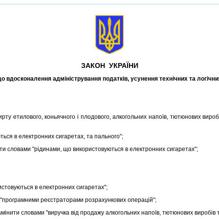
ЗАКОН УКРАЇНИ
до вдосконалення адмiнiстрування податкiв, усунення технiчних та логiч
у етилового, коньячного i плодового, алкогольних напоїв, тютюнових виробiв 
ться в електронних сигаретах, та пального";
 словами "рiдинами, що використовуються в електронних сигаретах";
стовуються в електронних сигаретах";
"програмними реєстраторами розрахункових операцiй";
iнити словами "виручка вiд продажу алкогольних напоїв, тютюнових виробiв т