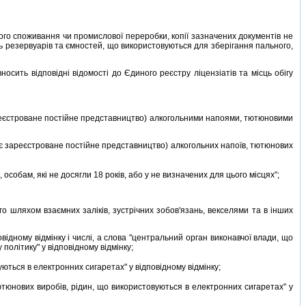
го споживання чи промислової переробки, копiї зазначених документiв не
ь резервуарiв та ємностей, що використовуються для зберiгання пального,
ить вiдповiднi вiдомостi до Єдиного реєстру лiцензiатiв та мiсць обiгу
ареєстроване постiйне представництво) алкогольними напоями, тютюновими
є зареєстроване постiйне представництво) алкогольних напоїв, тютюнових
собам, якi не досягли 18 рокiв, або у не визначених для цього мiсцях";
 шляхом взаємних залiкiв, зустрiчних зобов'язань, векселями та в iнших
овiдному вiдмiнку i числi, а слова "центральний орган виконавчої влади, що
полiтику" у вiдповiдному вiдмiнку;
ються в електронних сигаретах" у вiдповiдному вiдмiнку;
ютюнових виробiв, рiдин, що використовуються в електронних сигаретах" у