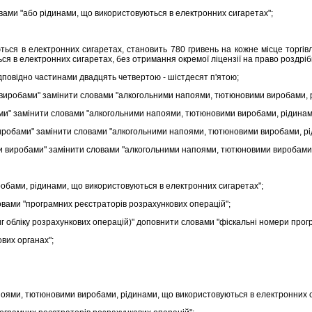
ами "або рiдинами, що використовуються в електронних сигаретах";
я в електронних сигаретах, становить 780 гривень на кожне мiсце торгiвлi
в електронних сигаретах, без отримання окремої лiцензiї на право роздрiбно
дповiдно частинами двадцять четвертою - шiстдесят п'ятою;
виробами" замiнити словами "алкогольними напоями, тютюновими виробами, р
и" замiнити словами "алкогольними напоями, тютюновими виробами, рiдинами
иробами" замiнити словами "алкогольними напоями, тютюновими виробами, рiд
 виробами" замiнити словами "алкогольними напоями, тютюновими виробами, 
бами, рiдинами, що використовуються в електронних сигаретах";
овами "програмних реєстраторiв розрахункових операцiй";
г облiку розрахункових операцiй)" доповнити словами "фiскальнi номери прог
вих органах";
ями, тютюновими виробами, рiдинами, що використовуються в електронних с