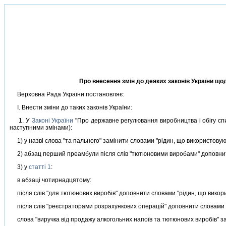
Про внесення змiн до деяких законiв України що
Верховна Рада України постановляє:
I. Внести змiни до таких законiв України:
1. У
Законi України
"Про державне регулювання виробництва i обiгу спирт
наступними змiнами):
1) у назвi слова "та пального" замiнити словами "рiдин, що використовую
2) абзац перший преамбули пiсля слiв "тютюновими виробами" доповнити
3) у
статтi 1
:
в абзацi чотирнадцятому:
пiсля слiв "для тютюнових виробiв" доповнити словами "рiдин, що викори
пiсля слiв "реєстраторами розрахункових операцiй" доповнити словами 
слова "виручка вiд продажу алкогольних напоїв та тютюнових виробiв" зам