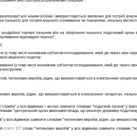
ограмних реєстраторiв розрахункових операцiй";
еалiзовується iншим особам i використовується виключно для потреб власно
ння пального для потреб власного споживання чи переробки, загальну мiсткiст
здрiбної торгiвлi пальним або на зберiгання пального податковий орган внос
улювання вiдповiдної лiцензiї";
ї:
я (у тому числi iноземним суб'єктом господарювання, який дiє через своє з
арок акцизного податку;
ння (у тому числi iноземним суб'єктом господарювання, який дiє через сво
м контролем;
їв, тютюнових виробiв, рiдин, що використовуються в електронних сигаретах, о
их виробiв, рiдин, що використовуються в електронних сигаретах, пального
служби" у всiх вiдмiнках i числах замiнити словами "податковi органи" у вiдп
словами "центральний орган виконавчої влади, що реалiзує державну податкову 
" у всiх вiдмiнках замiнити словами "тютюнових виробiв, рiдин, що використову
3
iй
статтi 15
слова "тютюнових виробiв" у всiх вiдмiнках замiнити словами "т