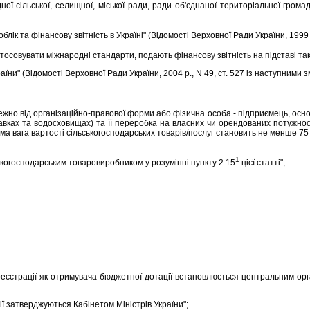
дної сiльської, селищної, мiської ради, ради об'єднаної територiальної гро
к та фiнансову звiтнiсть в Українi" (Вiдомостi Верховної Ради України, 1999 р.,
тосовувати мiжнароднi стандарти, подають фiнансову звiтнiсть на пiдставi та
ни" (Вiдомостi Верховної Ради України, 2004 р., N 49, ст. 527 iз наступними з
но вiд органiзацiйно-правової форми або фiзична особа - пiдприємець, основ
авках та водосховищах) та її переробка на власних чи орендованих потужнос
ома вага вартостi сiльськогосподарських товарiв/послуг становить не менше 75 
1
ькогосподарським товаровиробником у розумiннi пункту 2.15
цiєї статтi";
єстрацiї як отримувача бюджетної дотацiї встановлюється центральним орг
затверджуються Кабiнетом Мiнiстрiв України";