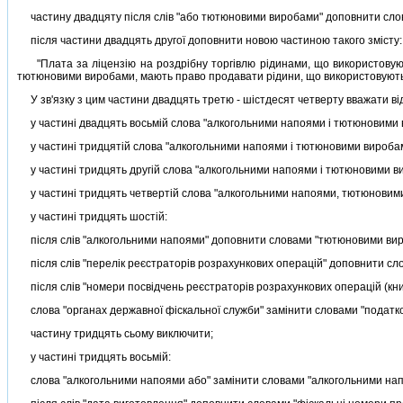
частину двадцяту пiсля слiв "або тютюновими виробами" доповнити слов
пiсля частини двадцять другої доповнити новою частиною такого змiсту:
"Плата за лiцензiю на роздрiбну торгiвлю рiдинами, що використовуютьс
тютюновими виробами, мають право продавати рiдини, що використовуються 
У зв'язку з цим частини двадцять третю - шiстдесят четверту вважати вi
у частинi двадцять восьмiй слова "алкогольними напоями i тютюновими 
у частинi тридцятiй слова "алкогольними напоями i тютюновими виробам
у частинi тридцять другiй слова "алкогольними напоями i тютюновими в
у частинi тридцять четвертiй слова "алкогольними напоями, тютюновими
у частинi тридцять шостiй:
пiсля слiв "алкогольними напоями" доповнити словами "тютюновими виро
пiсля слiв "перелiк реєстраторiв розрахункових операцiй" доповнити сл
пiсля слiв "номери посвiдчень реєстраторiв розрахункових операцiй (кни
слова "органах державної фiскальної служби" замiнити словами "податко
частину тридцять сьому виключити;
у частинi тридцять восьмiй:
слова "алкогольними напоями або" замiнити словами "алкогольними напо