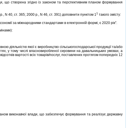
мади, що створена згiдно iз законом та перспективним планом формування
1
 N 40, ст. 365; 2000 р., N 46, ст. 391) доповнити пунктом 1
такого змiсту:
ксономiї за мiжнародними стандартами в електроннiй формi, є 2020 рiк".
мiнами):
ною дiяльнiстю якої є виробництво сiльськогосподарської продукцiї та/або
тях, у тому числi власновиробленої сировини на давальницьких умовах, а
вiдсоткiв вартостi всiх товарiв/послуг, поставлених протягом попереднiх 12
аном виконавчої влади, що забезпечує формування та реалiзує державну