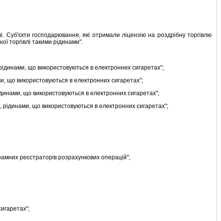
. Суб'єкти господарювання, якi отримали лiцензiю на роздрiбну торгiвлю
ї торгiвлi такими рiдинами".
iдинами, що використовуються в електронних сигаретах";
, що використовуються в електронних сигаретах";
инами, що використовуються в електронних сигаретах";
рiдинами, що використовуються в електронних сигаретах";
рамних реєстраторiв розрахункових операцiй";
игаретах";