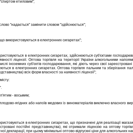
 "спиртом етиловим";
 слово "надається" замiнити словом "здiйснюється";
що використовуються в електронних сигаретах";
ристовуються в електронних сигаретах, здiйснюються суб'єктами господарюва
аявностi лiцензiї. Оптова торгiвля на територiї України алкогольними нап
числi iноземних суб'єктiв господарювання, якi дiють через свої зареєстрованi
ться в електронних сигаретах. Оптова торгiвля пальним та зберiгання пал
дставництва) всiх форм власностi за наявностi лiцензiї";
мiсту:
.
п'ятим - восьмим;
плодово-ягiдних або напоїв медових iз виноматерiалiв виключно власного ви
истовуються в електронних сигаретах, що призначенi для реалiзацiї магазин
еєстрованi постiйнi представництва), якi отримали лiцензiю на оптову то
ї декларацiї, при цьому мiнiмальнi оптово-вiдпускнi цiни для алкогольних на