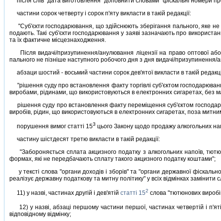
пiсля слiв "дата виготовлення" доповнити словами "фiскальнi номери пр
частини сорок четверту i сорок п'яту викласти в такiй редакцiї:
"Суб'єкти господарювання, що здiйснюють зберiгання пального, яке не р
подають. Такi суб'єкти господарювання у заявi зазначають про використа
та їх фактичне мiсцезнаходження.
Пiсля видачi/призупинення/анулювання лiцензiї на право оптової або ро
пального не пiзнiше наступного робочого дня з дня видачi/призупинення/ан
абзаци шостий - восьмий частини сорок дев'ятої викласти в такiй редакцi
"рiшення суду про встановлення факту торгiвлi суб'єктом господарюванн
виробами, рiдинами, що використовуються в електронних сигаретах, без м
рiшення суду про встановлення факту перемiщення суб'єктом господарюва
виробiв, рiдин, що використовуються в електронних сигаретах, поза митни
3
порушення вимог статтi 15
цього Закону щодо продажу алкогольних напо
частину шiстдесят третю викласти в такiй редакцiї:
"Забороняється сплата акцизного податку з алкогольних напоїв, тютюнов
формах, якi не передбачають сплату такого акцизного податку коштами";
у текстi слова "органи доходiв i зборiв" та "органи державної фiскальної 
реалiзує державну податкову та митну полiтику" у всiх вiдмiнках замiнити 
2
11) у назвi, частинах другiй i дев'ятiй
статтi 15
слова "тютюнових виробiв
12) у назвi, абзацi першому частини першої, частинах четвертiй i п'ят
вiдповiдному вiдмiнку;