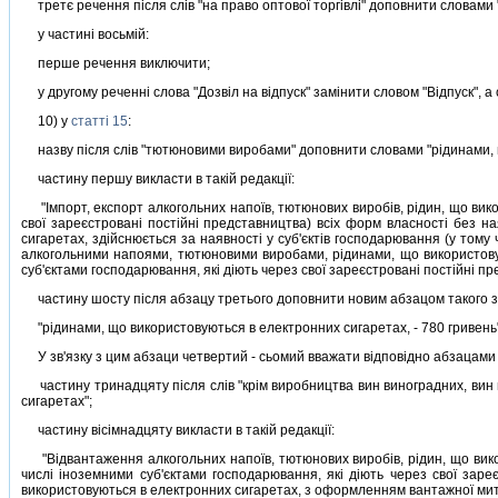
третє речення пiсля слiв "на право оптової торгiвлi" доповнити словами
у частинi восьмiй:
перше речення виключити;
у другому реченнi слова "Дозвiл на вiдпуск" замiнити словом "Вiдпуск", а
10) у
статтi 15
:
назву пiсля слiв "тютюновими виробами" доповнити словами "рiдинами, 
частину першу викласти в такiй редакцiї:
"Iмпорт, експорт алкогольних напоїв, тютюнових виробiв, рiдин, що вико
свої зареєстрованi постiйнi представництва) всiх форм власностi без н
сигаретах, здiйснюється за наявностi у суб'єктiв господарювання (у тому 
алкогольними напоями, тютюновими виробами, рiдинами, що використовую
суб'єктами господарювання, якi дiють через свої зареєстрованi постiйнi пре
частину шосту пiсля абзацу третього доповнити новим абзацом такого з
"рiдинами, що використовуються в електронних сигаретах, - 780 гривень"
У зв'язку з цим абзаци четвертий - сьомий вважати вiдповiдно абзацами 
частину тринадцяту пiсля слiв "крiм виробництва вин виноградних, вин 
сигаретах";
частину вiсiмнадцяту викласти в такiй редакцiї:
"Вiдвантаження алкогольних напоїв, тютюнових виробiв, рiдин, що викор
числi iноземними суб'єктами господарювання, якi дiють через свої зар
використовуються в електронних сигаретах, з оформленням вантажної митно