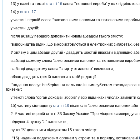
13) у назвi та текстi
статтi 16
слова "тютюновi вироби" у всiх вiдмiнках з
14) у
статтi 17
:
у частинi першiй слова "алкогольними напоями та тютюновими виробами"
у частинi другiй:
пiсля абзацу першого доповнити новим абзацом такого змiсту:
"виробництва рiдин, що використовуються в електронних сигаретах, без ная
У зв'язку з цим абзаци другий - двадцять шостий вважати вiдповiдно абз
в абзацi сьомому слова "алкогольними напоями та тютюновими виробами"
в абзацi двадцятому слова "спирту етилового" виключити;
абзац двадцять третiй викласти в такiй редакцiї:
"надання послуг iз зберiгання пального iншим суб'єктам господарювання т
гривень";
у текстi слова "орган доходiв i зборiв" у всiх вiдмiнках i числах замiнити с
15) частину сiмнадцяту
статтi 18
пiсля слiв "алкогольними напоями або
2. У частинi першiй статтi 33 Закону України "Про мiсцеве самоврядування 
пiдпункт 4 пункту "а" виключити;
пункт "б" доповнити пiдпунктом 15 такого змiсту:
"15) надання податковим органам у строки та в порядку, встановленi