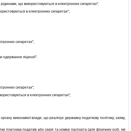
iдинами, що використовуються в електронних сигаретах";
користовуються в електронних сигаретах";
ктронних сигаретах";
 одержання лiцензiї".
ктронних сигаретах";
икористовуються в електронних сигаретах";
.
гану виконавчої влади, що реалiзує державну податкову полiтику, заяву,
ки платника податкiв або серiя та номер паспорта (для фiзичних осiб, якi