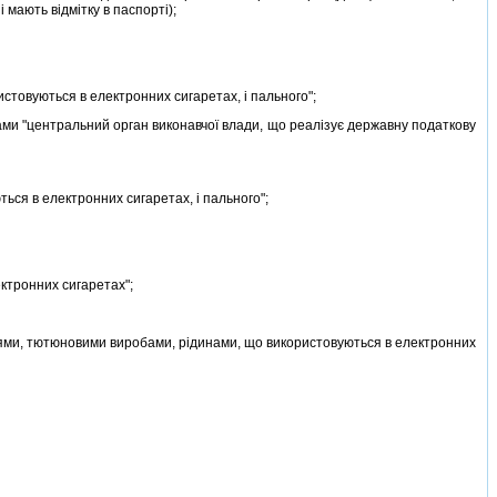
 мають вiдмiтку в паспортi);
стовуються в електронних сигаретах, i пального";
вами "центральний орган виконавчої влади, що реалiзує державну податкову
ься в електронних сигаретах, i пального";
ктронних сигаретах";
ями, тютюновими виробами, рiдинами, що використовуються в електронних