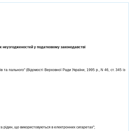
них неузгодженостей у податковому законодавствi
та пального" (Вiдомостi Верховної Ради України, 1995 р., N 46, ст. 345 iз
а рiдин, що використовуються в електронних сигаретах";