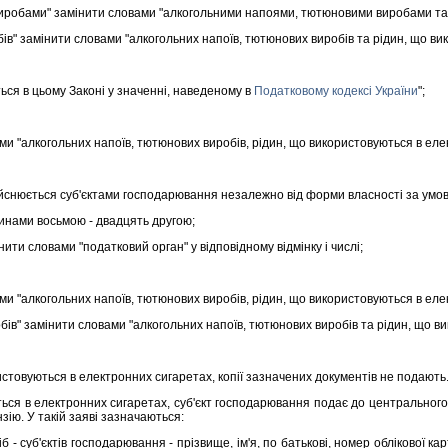
обами" замiнити словами "алкогольними напоями, тютюновими виробами та р
в" замiнити словами "алкогольних напоїв, тютюнових виробiв та рiдин, що ви
ся в цьому Законi у значеннi, наведеному в
Податковому кодексi України
";
и "алкогольних напоїв, тютюнових виробiв, рiдин, що використовуються в еле
снюється суб'єктами господарювання незалежно вiд форми власностi за умови
инами восьмою - двадцять другою;
iнити словами "податковий орган" у вiдповiдному вiдмiнку i числi;
и "алкогольних напоїв, тютюнових виробiв, рiдин, що використовуються в еле
iв" замiнити словами "алкогольних напоїв, тютюнових виробiв та рiдин, що в
товуються в електронних сигаретах, копiї зазначених документiв не подають
я в електронних сигаретах, суб'єкт господарювання подає до центрального ор
зiю. У такiй заявi зазначаються:
уб'єктiв господарювання - прiзвище, iм'я, по батьковi, номер облiкової карт