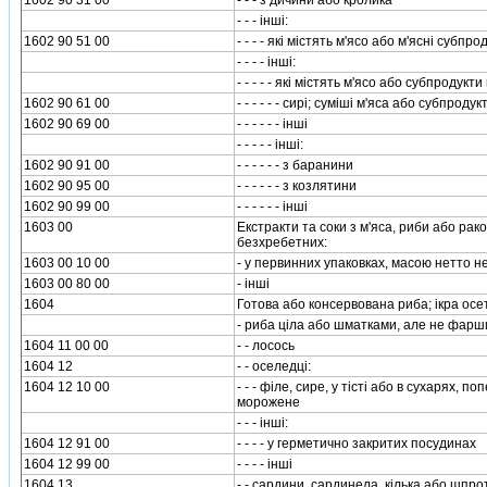
1602 90 31 00
- - - з дичини або кролика
- - - iншi:
1602 90 51 00
- - - - якi мiстять м'ясо або м'яснi субпр
- - - - iншi:
- - - - - якi мiстять м'ясо або субпродукт
1602 90 61 00
- - - - - - сирi; сумiшi м'яса або субпрод
1602 90 69 00
- - - - - - iншi
- - - - - iншi:
1602 90 91 00
- - - - - - з баранини
1602 90 95 00
- - - - - - з козлятини
1602 90 99 00
- - - - - - iншi
1603 00
Екстракти та соки з м'яса, риби або рак
безхребетних:
1603 00 10 00
- у первинних упаковках, масою нетто не
1603 00 80 00
- iншi
1604
Готова або консервована риба; iкра осет
- риба цiла або шматками, але не фарш
1604 11 00 00
- - лосось
1604 12
- - оселедцi:
1604 12 10 00
- - - фiле, сире, у тiстi або в сухарях, 
морожене
- - - iншi:
1604 12 91 00
- - - - у герметично закритих посудинах
1604 12 99 00
- - - - iншi
1604 13
- - сардини, сардинела, кiлька або шпро