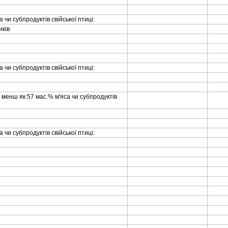
:
а чи субпродуктiв свiйської птицi:
икiв
а чи субпродуктiв свiйської птицi:
ле менш як 57 мас.% м'яса чи субпродуктiв
а чи субпродуктiв свiйської птицi: