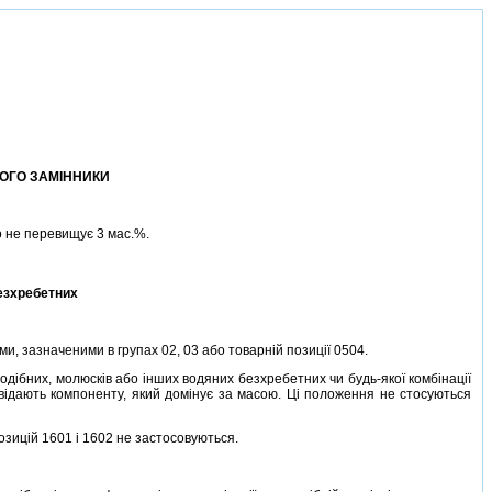
ЙОГО ЗАМIННИКИ
о не перевищує 3 мас.%.
безхребетних
ми, зазначеними в групах 02, 03 або товарнiй позицiї 0504.
подiбних, молюскiв або iнших водяних безхребетних чи будь-якої комбiнацiї
повiдають компоненту, який домiнує за масою. Цi положення не стосуються
позицiй 1601 i 1602 не застосовуються.