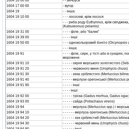
1604 16 00 00
- - анчоуси
1604 17 00 00
- вугор
1604 19
- - iнша:
1604 19 10 00
- - - лососевi, крiм лосося
- - - риба роду Euthynnus, крiм скiпджек
(Katsuwonus) pelamis):
1604 19 31 00
- - - - фiле, або "балик"
1604 19 39 00
- - - - iншi
1604 19 50 00
- - - однокольоровий бонiто (Оrcynopsis u
- - - iнша:
1604 19 91
- - - - фiле, сире, у тiстi або в сухарях
морожене:
1604 19 91 10
- - - - - окуня морського золотистого (Se
1604 19 91 20
- - - - - червоного миня (Urophycis chuss)
1604 19 91 30
- - - - - хека срiблястого (Merluccius biline
1604 19 91 40
- - - - - мерлузи орегонської (Merluccius 
1604 19 91 90
- - - - - iншi
- - - - iншi:
1604 19 92 00
- - - - - трiска (Gadus morhua, Gadus og
1604 19 93 00
- - - - - сайда (Pollachaius virens)
1604 19 94
- - - - - мерлуза (Merluccius spp.) i морсь
1604 19 94 10
- - - - - - мерлуза орегонська (Merluccius 
1604 19 94 20
- - - - - - хек срiблястий (Merluccius bilinea
1604 19 94 30
- - - - - - червоний минь (Urophycis chuss)
1604 19 94 90
- - - - - - iншi