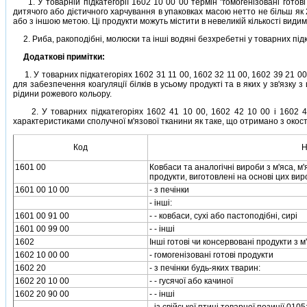
1. У товарнiй пiдкатегорiї 1602 10 00 00 термiн "гомогенiзованi готовi 
дитячого або дiєтичного харчування в упаковках масою нетто не бiльш як 25
або з iншою метою. Цi продукти можуть мiстити в невеликiй кiлькостi види
2. Риба, ракоподiбнi, молюски та iншi водянi безхребетнi у товарних пiдка
Додатковi примiтки:
1. У товарних пiдкатегорiях 1602 31 11 00, 1602 32 11 00, 1602 39 21 00
для забезпечення коагуляцiї бiлкiв в усьому продуктi та в яких у зв'язку 
рiдини рожевого кольору.
2. У товарних пiдкатегорiях 1602 41 10 00, 1602 42 10 00 i 1602 49 
характеристиками сполучної м'язової тканини як таке, що отримано з окост
Код
Н
1601 00
Ковбаси та аналогiчнi вироби з м'яса, м'
продукти, виготовленi на основi цих виро
1601 00 10 00
- з печiнки
- iншi:
1601 00 91 00
- - ковбаси, сухi або пастоподiбнi, сирi
1601 00 99 00
- - iншi
1602
Iншi готовi чи консервованi продукти з м
1602 10 00 00
- гомогенiзованi готовi продукти
1602 20
- з печiнки будь-яких тварин:
1602 20 10 00
- - гусячої або качиної
1602 20 90 00
- - iншi