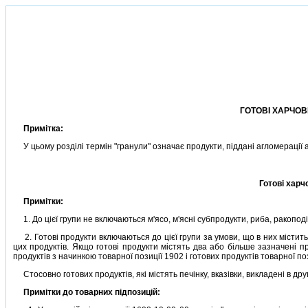
ГОТОВI ХАРЧОВ
Примiтка:
У цьому роздiлi термiн "гранули" означає продукти, пiдданi агломерацiї 
Готовi харч
Примiтки:
1. До цiєї групи не включаються м'ясо, м'яснi субпродукти, риба, ракоподi
2. Готовi продукти включаються до цiєї групи за умови, що в них мiститьс
цих продуктiв. Якщо готовi продукти мiстять два або бiльше зазначенi п
продуктiв з начинкою товарної позицiї 1902 i готових продуктiв товарної по
Стосовно готових продуктiв, якi мiстять печiнку, вказiвки, викладенi в др
Примiтки до товарних пiдпозицiй: