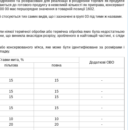
дрiбненi та розфасованi для реалiзацiї в роздрiбнiй торгiвлi як продукти
даються до готового продукту в невеликiй кiлькостi як приправа, консервант
0 00 00 має першорядне значення в товарнiй позицiї 1602.
стосуються тих самих видiв, що i зазначенi в групi 03 пiд тими ж назвами.
шли нiякої термiчної обробки або термiчна обробка яких була недостатньою
ини, що виникла внаслiдок розрiзу, зробленого в найтовщiй частинi, є слiди
бо консервованого м'яса, яке може бути iдентифiковане за розмiрами i
падку.
тавки мита, %
Додатковi ОВО
пiльгова
повна
15
15
-
15
15
-
15
15
-
15
15
-
10
10
-
20
20
-