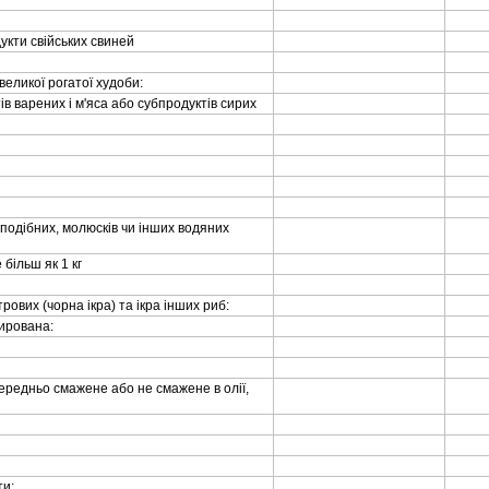
одукти свiйських свиней
и великої рогатої худоби:
уктiв варених i м'яса або субпродуктiв сирих
оподiбних, молюскiв чи iнших водяних
 бiльш як 1 кг
рових (чорна iкра) та iкра iнших риб:
ирована:
попередньо смажене або не смажене в олiї,
ти: