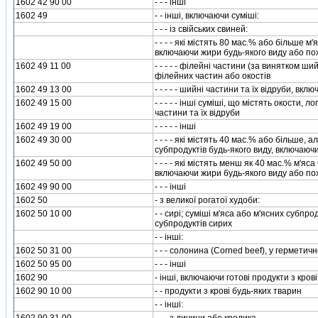
1602 42 90 00
- - - iншi
1602 49
- - iншi, включаючи сумiшi:
- - - iз свiйських свиней:
- - - - якi мiстять 80 мас.% або бiльше м
включаючи жири будь-якого виду або п
1602 49 11 00
- - - - - фiлейнi частини (за винятком ш
фiлейних частин або окостiв
1602 49 13 00
- - - - - шийнi частини та їх вiдруби, в
1602 49 15 00
- - - - - iншi сумiшi, що мiстять окости,
частини та їх вiдруби
1602 49 19 00
- - - - - iншi
1602 49 30 00
- - - - якi мiстять 40 мас.% або бiльше,
субпродуктiв будь-якого виду, включаюч
1602 49 50 00
- - - - якi мiстять менш як 40 мас.% м'яс
включаючи жири будь-якого виду або п
1602 49 90 00
- - - iншi
1602 50
- з великої рогатої худоби:
1602 50 10 00
- - сирi; сумiшi м'яса або м'ясних субпро
субпродуктiв сирих
- - iншi:
1602 50 31 00
- - - солонина (Corned beef), у гермети
1602 50 95 00
- - - iншi
1602 90
- iншi, включаючи готовi продукти з кров
1602 90 10 00
- - продукти з кровi будь-яких тварин
- - iншi: