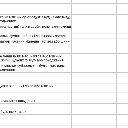
'яса чи м'ясних субпродуктiв будь-якого виду,
оходження:
ийних частин) та їх вiдруби, включаючи сумiшi
ключаючи сумiшi шийних i лопаткових частин
 лопатковi частини, фiлейнi частини або шийнi
 але менш як 80 мас.% м'яса або м'ясних
и жири будь-якого виду або походження
а чи м'ясних субпродуктiв будь-якого виду,
оходження
дуктiв варених i м'яса або м'ясних
чно закритих посудинах
i будь-яких тварин: