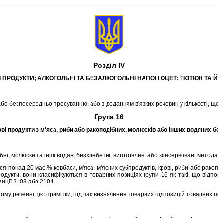
Роздiл IV
I ПРОДУКТИ; АЛКОГОЛЬНI ТА БЕЗАЛКОГОЛЬНI НАПОЇ I ОЦЕТ; ТЮТЮН ТА 
або безпосередньо пресуванню, або з доданням в'язких речовин у кiлькостi, щ
Група 16
овi продукти з м'яса, риби або ракоподiбних, молюскiв або iнших водяних 
бнi, молюски та iншi водянi безхребетнi, виготовленi або консервованi метода
я понад 20 мас.% ковбаси, м'яса, м'ясних субпродуктiв, кровi, риби або рако
родукти, вони класифiкуються в товарних позицiях групи 16 як такi, що вiд
зицiї 2103 або 2104.
угому реченнi цiєї примiтки, пiд час визначення товарних пiдпозицiй товарних 