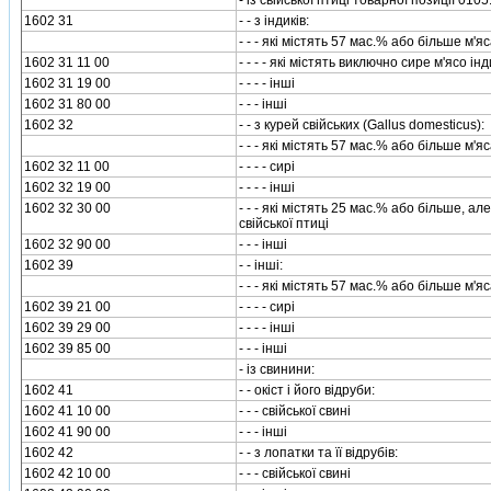
- iз свiйської птицi товарної позицiї 0105
1602 31
- - з iндикiв:
- - - якi мiстять 57 мас.% або бiльше м'яс
1602 31 11 00
- - - - якi мiстять виключно сире м'ясо iнд
1602 31 19 00
- - - - iншi
1602 31 80 00
- - - iншi
1602 32
- - з курей свiйських (Gallus domesticus):
- - - якi мiстять 57 мас.% або бiльше м'яс
1602 32 11 00
- - - - сирi
1602 32 19 00
- - - - iншi
1602 32 30 00
- - - якi мiстять 25 мас.% або бiльше, а
свiйської птицi
1602 32 90 00
- - - iншi
1602 39
- - iншi:
- - - якi мiстять 57 мас.% або бiльше м'яс
1602 39 21 00
- - - - сирi
1602 39 29 00
- - - - iншi
1602 39 85 00
- - - iншi
- iз свинини:
1602 41
- - окiст i його вiдруби:
1602 41 10 00
- - - свiйської свинi
1602 41 90 00
- - - iншi
1602 42
- - з лопатки та її вiдрубiв:
1602 42 10 00
- - - свiйської свинi