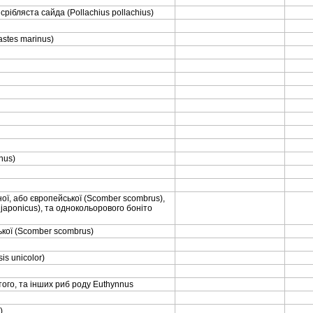
i срiбляста сайда (Pollachius pollachius)
bastes marinus)
inus)
айної, або європейської (Scomber scombrus),
 japonicus), та однокольорового бонiто
йської (Scomber scombrus)
is unicolor)
астого, та iнших риб роду Euthynnus
)