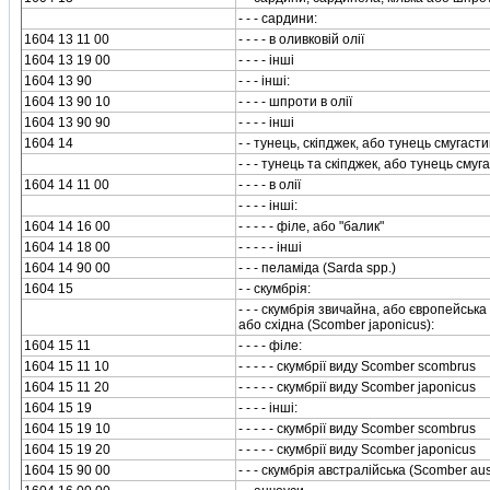
- - - сардини:
1604 13 11 00
- - - - в оливковiй олiї
1604 13 19 00
- - - - iншi
1604 13 90
- - - iншi:
1604 13 90 10
- - - - шпроти в олiї
1604 13 90 90
- - - - iншi
1604 14
- - тунець, скiпджек, або тунець смугасти
- - - тунець та скiпджек, або тунець смуг
1604 14 11 00
- - - - в олiї
- - - - iншi:
1604 14 16 00
- - - - - фiле, або "балик"
1604 14 18 00
- - - - - iншi
1604 14 90 00
- - - пеламiда (Sarda spp.)
1604 15
- - скумбрiя:
- - - скумбрiя звичайна, або європейська
або схiдна (Scomber japonicus):
1604 15 11
- - - - фiле:
1604 15 11 10
- - - - - скумбрiї виду Scomber scombrus
1604 15 11 20
- - - - - скумбрiї виду Scomber japonicus
1604 15 19
- - - - iншi:
1604 15 19 10
- - - - - скумбрiї виду Scomber scombrus
1604 15 19 20
- - - - - скумбрiї виду Scomber japonicus
1604 15 90 00
- - - скумбрiя австралiйська (Scomber aus