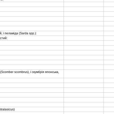
й, i пеламiда (Sarda spp.):
астий:
 (Scomber scombrus), i скумбрiя японська,
tralаsicus)