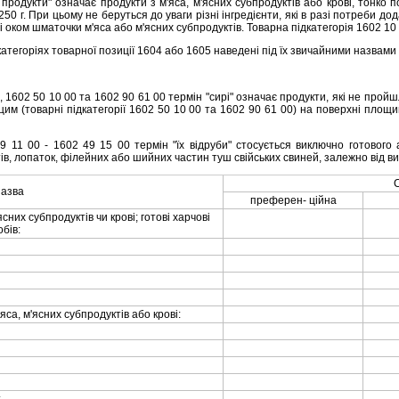
продукти" означає продукти з м'яса, м'ясних субпродуктiв або кровi, тонко по
0 г. При цьому не беруться до уваги рiзнi iнгредiєнти, якi в разi потреби до
мi оком шматочки м'яса або м'ясних субпродуктiв. Товарна пiдкатегорiя 1602 1
тегорiях товарної позицiї 1604 або 1605 наведенi пiд їх звичайними назвами i 
, 1602 50 10 00 та 1602 90 61 00 термiн "сирi" означає продукти, якi не прой
з цим (товарнi пiдкатегорiї 1602 50 10 00 та 1602 90 61 00) на поверхнi площ
11 00 - 1602 49 15 00 термiн "їх вiдруби" стосується виключно готового а
iв, лопаток, фiлейних або шийних частин туш свiйських свиней, залежно вiд ви
С
азва
преферен- цiйна
ясних субпродуктiв чи кровi; готовi харчовi
бiв:
'яса, м'ясних субпродуктiв або кровi: