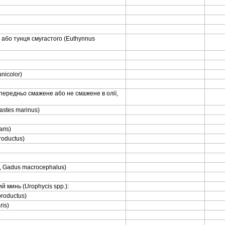
а, або тунця смугастого (Euthуnnus
nicolor)
, попередньо смажене або не смажене в олiї,
bastes marinus)
aris)
productus)
ac, Gadus macrocephalus)
кий минь (Urophycis spp.):
productus)
ris)