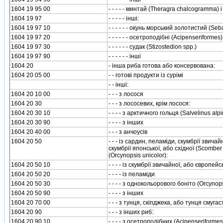
1604 19 95 00
- - - - - минтай (Theragra chalcogramma) 
1604 19 97
- - - - - iншi:
1604 19 97 10
- - - - - - окунь морський золотистий (Se
1604 19 97 20
- - - - - - осетроподiбнi (Acipenseriformes)
1604 19 97 30
- - - - - - судак (Stizostedion spp.)
1604 19 97 90
- - - - - - iншi
1604 20
- iнша риба готова або консервована:
1604 20 05 00
- - готовi продукти iз сурiмi
- - iншi:
1604 20 10 00
- - - з лосося
1604 20 30
- - - з лососевих, крiм лосося:
1604 20 30 10
- - - - з арктичного гольця (Salvelinus alp
1604 20 30 90
- - - - з iнших
1604 20 40 00
- - - з анчоусiв
1604 20 50
- - - iз сардин, пеламiди, скумбрiї звич
скумбрiї японської, або схiдної (Scomber
(Оrcynopsis unicolor):
1604 20 50 10
- - - - iз скумбрiї звичайної, або європе
1604 20 50 20
- - - - iз пеламiди
1604 20 50 30
- - - - з однокольорового бонiто (Оrcynops
1604 20 50 90
- - - - з iнших
1604 20 70 00
- - - з тунця, скiпджека, або тунця смуг
1604 20 90
- - - з iнших риб:
1604 20 90 10
- - - - з осетроподiбних (Acipenseriformes