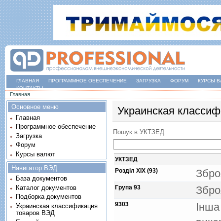
ГЛАВНАЯ
ПРОГРАММНОЕ ОБЕСПЕЧЕНИЕ
ЗАГРУЗКА
ФОРУМ
КУРСЫ В
КОНТАКТЫ
Вы здесь
Главная
Основное меню
Украинская классиф
Главная
Программное обеспечение
Пошук в УКТЗЕД
Загрузка
Форум
Курсы валют
УКТЗЕД
Навигатор ВЭД
Розділ XIX (93)
Збро
База документов
Каталог документов
Група 93
Збро
Подборка документов
9303
Iнша
Украинская классификация
товаров ВЭД