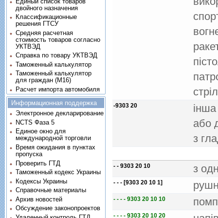
вико
Единый список товаров
двойного назначения
спор
Классификационные
решения ГТСУ
вогн
Средняя расчетная
стоимость товаров согласно
ракет
УКТВЭД
Справка по товару УКТВЭД
пiст
Таможенный калькулятор
Таможенный калькулятор
патр
для граждан (M16)
Расчет импорта автомобиля
стрi
Информационная поддержка
-9303 20
iнша
Электронное декларирование
або 
NCTS Фаза 5
Единое окно для
з гл
международной торговли
Время ожидания в пунктах
пропуска
Проверить ГТД
- - 9303 20 10
з од
Таможенный кодекс Украины
Кодексы Украины
- - - [9303 20 10 1]
рушн
Справочные материалы
Архив новостей
- - - - 9303 20 10 10
помп
Обсуждение законопроектов
- - - - 9303 20 10 20
Удаленный контроль ГТД