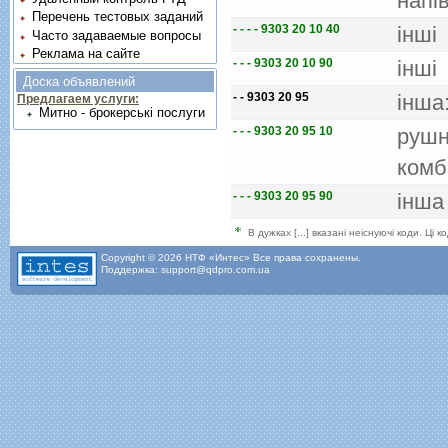
напi
Перечень тестовых заданий
- - - - 9303 20 10 40
iншi
Часто задаваемые вопросы
Реклама на сайте
- - - 9303 20 10 90
iншi
Доска объявлений
- - 9303 20 95
iнша
Предлагаем услуги:
Митно - брокерські послуги
- - - 9303 20 95 10
рушн
комб
- - - 9303 20 95 90
iнша
В дужках [...] вказані неіснуючі коди. Ці
Copyright © 2026 НТФ «Интес» Все права сохранены.
Поддержка: support@qdpro.com.ua