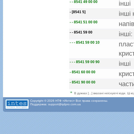
- - 8541 49 00 00
iншi
- [8541 5]
iншi
- - 8541 51 00 00
напi
- - 8541 59 00
iншi:
- - - 8541 59 00 10
плас
крис
- - - 8541 59 00 90
iншi
- 8541 60 00 00
крист
- 8541 90 00 00
част
В дужках [...] вказані неіснуючі коди. Ці
Copyright © 2026 НТФ «Интес» Все права сохранены.
Поддержка: support@qdpro.com.ua