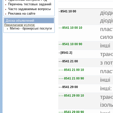
Перечень тестовых заданий
Часто задаваемые вопросы
- 8541 10 00
дiод
Реклама на сайте
дiодi
Доска объявлений
Предлагаем услуги:
- - 8541 10 00 10
плас
Митно - брокерські послуги
сило
- - 8541 10 00 90
iншi
- [8541 2]
тран
- - 8541 21 00
з по
- - - 8541 21 00 10
плас
- - - 8541 21 00 90
iншi
- - 8541 29 00
iншi:
- - - 8541 29 00 10
тран
iзол
- - - 8541 29 00 90