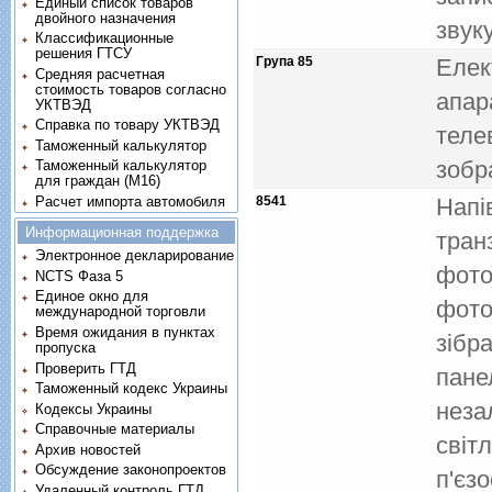
Единый список товаров
двойного назначения
звук
Классификационные
решения ГТСУ
Група 85
Елек
Средняя расчетная
стоимость товаров согласно
апар
УКТВЭД
Справка по товару УКТВЭД
теле
Таможенный калькулятор
зобр
Таможенный калькулятор
для граждан (M16)
Расчет импорта автомобиля
8541
Напi
Информационная поддержка
тран
Электронное декларирование
фото
NCTS Фаза 5
Единое окно для
фото
международной торговли
Время ожидания в пунктах
зiбр
пропуска
Проверить ГТД
пане
Таможенный кодекс Украины
незал
Кодексы Украины
Справочные материалы
свiт
Архив новостей
Обсуждение законопроектов
п'єзо
Удаленный контроль ГТД