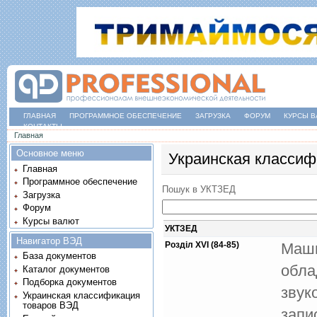
ГЛАВНАЯ
ПРОГРАММНОЕ ОБЕСПЕЧЕНИЕ
ЗАГРУЗКА
ФОРУМ
КУРСЫ В
КОНТАКТЫ
Вы здесь
Главная
Основное меню
Украинская классиф
Главная
Программное обеспечение
Пошук в УКТЗЕД
Загрузка
Форум
Курсы валют
УКТЗЕД
Навигатор ВЭД
Розділ XVI (84-85)
Маши
База документов
обла
Каталог документов
Подборка документов
звук
Украинская классификация
товаров ВЭД
запи