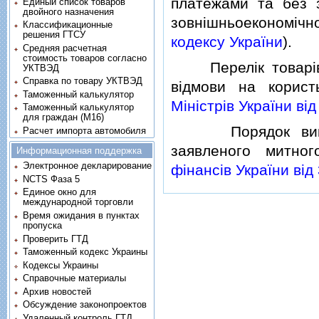
платежами та без 
Единый список товаров
двойного назначения
зовнiшньоекономiчно
Классификационные
решения ГТСУ
кодексу України
).
Средняя расчетная
стоимость товаров согласно
Перелiк товарiв, 
УКТВЭД
Справка по товару УКТВЭД
вiдмови на корис
Таможенный калькулятор
Мiнiстрiв України вi
Таможенный калькулятор
для граждан (M16)
Порядок виконан
Расчет импорта автомобиля
заявленого митно
Информационная поддержка
Электронное декларирование
фiнансiв України вiд
NCTS Фаза 5
Единое окно для
международной торговли
Время ожидания в пунктах
пропуска
Проверить ГТД
Таможенный кодекс Украины
Кодексы Украины
Справочные материалы
Архив новостей
Обсуждение законопроектов
Удаленный контроль ГТД