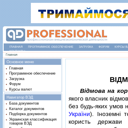
ГЛАВНАЯ
ПРОГРАММНОЕ ОБЕСПЕЧЕНИЕ
ЗАГРУЗКА
ФОРУМ
КУРСЫ В
КОНТАКТЫ
Вы здесь
Главная
Основное меню
Главная
Программное обеспечение
ВIД
Загрузка
Форум
Курсы валют
Вiдмова на ко
Навигатор ВЭД
якого власник вiдмо
База документов
без будь-яких умов 
Каталог документов
України
). Iноземнi
Подборка документов
Украинская классификация
користь держави 
товаров ВЭД