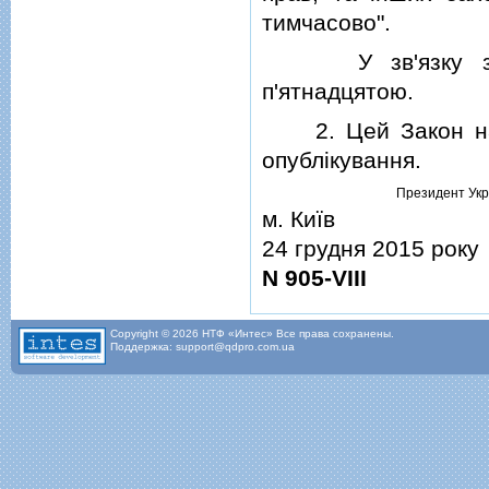
тимчасово".
У зв'язку з ци
п'ятнадцятою.
2. Цей Закон наби
опублiкування.
Президент Укр
м. Київ
24 грудня 2015 року
N 905-VIII
Copyright © 2026 НТФ «Интес» Все права сохранены.
Поддержка: support@qdpro.com.ua