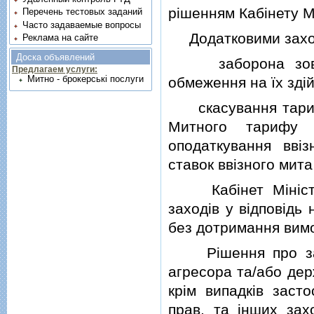
рiшенням Кабiнету Мi
Перечень тестовых заданий
Часто задаваемые вопросы
Додатковими захода
Реклама на сайте
Доска объявлений
заборона зовнiшн
Предлагаем услуги:
Митно - брокерські послуги
обмеження на їх здi
скасування тарифн
Митного тарифу 
оподаткування ввi
ставок ввiзного мит
Кабiнет Мiнiстрi
заходiв у вiдповiдь
без дотримання вимог 
Рiшення про засто
агресора та/або дер
крiм випадкiв заст
прав, та iнших зах