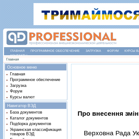
ГЛАВНАЯ
ПРОГРАММНОЕ ОБЕСПЕЧЕНИЕ
ЗАГРУЗКА
ФОРУМ
КУРСЫ В
КОНТАКТЫ
Вы здесь
Главная
Основное меню
Главная
Программное обеспечение
Загрузка
Форум
Курсы валют
Навигатор ВЭД
Про внесення змiн
База документов
Каталог документов
Подборка документов
Украинская классификация
Верховна Рада Укр
товаров ВЭД