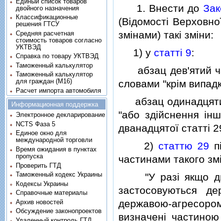
Единый список товаров
1. Внести до
Зак
двойного назначения
Классификационные
(Вiдомостi Верховно
решения ГТСУ
змiнами) такi змiни:
Средняя расчетная
стоимость товаров согласно
УКТВЭД
1) у
статтi 9
:
Справка по товару УКТВЭД
Таможенный калькулятор
абзац дев'ятий час
Таможенный калькулятор
для граждан (M16)
словами "крiм випад
Расчет импорта автомобиля
абзац одинадцятий
Информационная поддержка
"або здiйснення iнш
Электронное декларирование
NCTS Фаза 5
дванадцятої статтi 2
Единое окно для
международной торговли
2)
статтю 29
пi
Время ожидания в пунктах
пропуска
частинами такого змi
Проверить ГТД
Таможенный кодекс Украины
"У разi якщо диск
Кодексы Украины
застосовуються д
Справочные материалы
державою-агресором 
Архив новостей
Обсуждение законопроектов
визначенi частиною 
Удаленный контроль ГТД