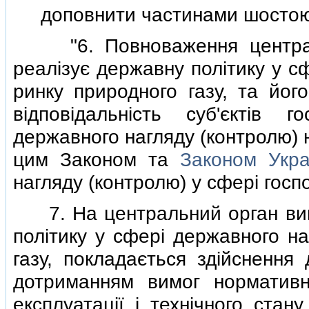
доповнити частинами шостою i
"6. Повноваження централь
реалiзує державну полiтику у с
ринку природного газу, та його
вiдповiдальнiсть суб'єктiв 
державного нагляду (контролю) 
цим Законом та
Законом Укра
нагляду (контролю) у сферi госпо
7. На центральний орган вико
полiтику у сферi державного на
газу, покладається здiйснення
дотриманням вимог нормативно
експлуатацiї i технiчного стану