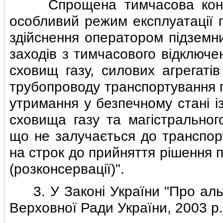
Спрощена тимчасова консер
особливий режим експлуатацiї 
здiйснення оператором пiдземни
заходiв з тимчасового вiдключе
сховищ газу, силових агрегатi
трубопроводу транспортування г
утримання у безпечному станi i
сховища газу та магiстральног
що не залучається до транспорт
на строк до прийняття рiшення 
(розконсервацiї)".
3. У Законi України "Про альте
Верховної Ради України, 2003 р.,