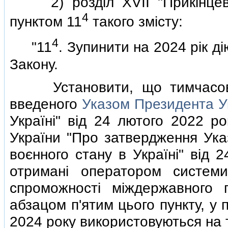
2) роздiл XVII "Прикiнцевi 
4
пунктом 11
такого змiсту:
4
"11
. Зупинити на 2024 рiк дi
Закону.
Установити, що тимчасово, 
введеного
Указом Президента У
Українi" вiд 24 лютого 2022 р
України "Про затвердження Ука
воєнного стану в Українi" вiд 
отриманi оператором системи
спроможностi мiждержавного п
абзацом п'ятим цього пункту, у 
2024 року використовуються на та