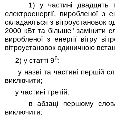
1) у частинi двадцять тре
електроенергiї, виробленої з ен
складаються з вiтроустановок о
2000 кВт та бiльше" замiнити с
виробленої з енергiї вiтру вiт
вiтроустановок одиничною встан
6
2) у статтi 9
:
у назвi та частинi першiй сло
виключити;
у частинi третiй:
в абзацi першому слова "з
виключити;