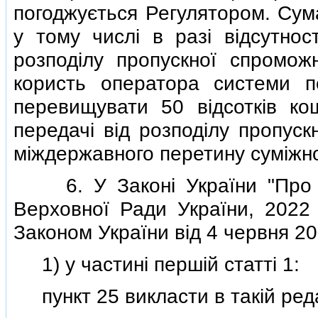
погоджується Регулятором. Сум
у тому числi в разi вiдсутнос
розподiлу пропускної спромож
користь оператора системи п
перевищувати 50 вiдсоткiв ко
передачi вiд розподiлу пропуск
мiждержавного перетину сумiжно
6. У Законi України "Про ен
Верховної Ради України, 2022 р
Законом України вiд 4 червня 20
1) у частинi першiй статтi 1:
пункт 25 викласти в такiй реда