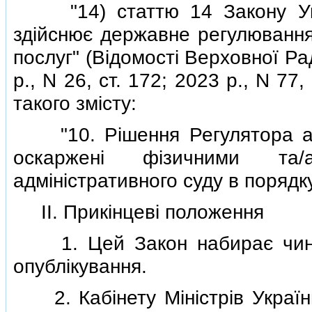
"14) статтю 14 Закону Укра
здiйснює державне регулювання
послуг" (Вiдомостi Верховної Рад
р., N 26, ст. 172; 2023 р., N 7
такого змiсту:
"10. Рiшення Регулятора аб
оскарженi фiзичними т
адмiнiстративного суду в порядк
II. Прикiнцевi положення
1. Цей Закон набирає чиннос
опублiкування.
2. Кабiнету Мiнiстрiв України