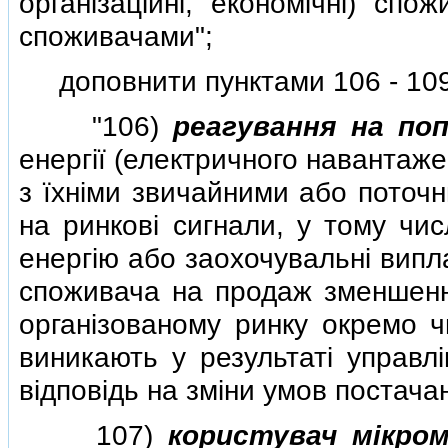
органiзацiйнi, економiчнi) спо
споживачами";
доповнити пунктами 106 - 109 
"106)
реагування на по
енергiї (електричного навантаж
з їхнiми звичайними або поточ
на ринковi сигнали, у тому чис
енергiю або заохочувальнi випл
споживача на продаж зменшенн
органiзованому ринку окремо ч
виникають у результатi управл
вiдповiдь на змiни умов постачан
107)
користувач мiкром