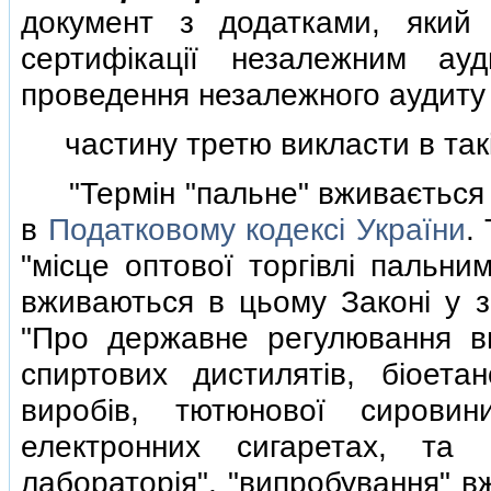
документ з додатками, який
сертифiкацiї незалежним ау
проведення незалежного аудиту 
частину третю викласти в такiй
"Термiн "пальне" вживається в
в
Податковому кодексi України
.
"мiсце оптової торгiвлi пальним
вживаються в цьому Законi у 
"Про державне регулювання ви
спиртових дистилятiв, бiоета
виробiв, тютюнової сирови
електронних сигаретах, та 
лабораторiя", "випробування" в