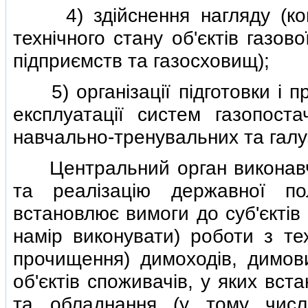
4) здiйснення нагляду (кон
технiчного стану об'єктiв газов
пiдприємств та газосховищ);
5) органiзацiї пiдготовки i пр
експлуатацiї систем газопоста
навчально-тренувальних та галу
Центральний орган виконавчо
та реалiзацiю державної по
встановлює вимоги до суб'єктiв
намiр виконувати) роботи з тех
прочищення) димоходiв, димови
об'єктiв споживачiв, у яких вс
та обладнання (у тому числi