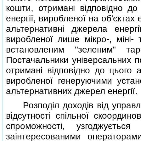
кошти, отриманi вiдповiдно до
енергiї, виробленої на об'єкта
альтернативнi джерела енергi
виробленої лише мiкро-, мiнi- 
встановленим "зеленим" та
Постачальники унiверсальних по
отриманi вiдповiдно до цього а
виробленої генеруючими устан
альтернативних джерел енергiї.
Розподiл доходiв вiд управлiн
вiдсутностi спiльної скоордино
спроможностi, узгоджуєтьс
заiнтересованими операторам