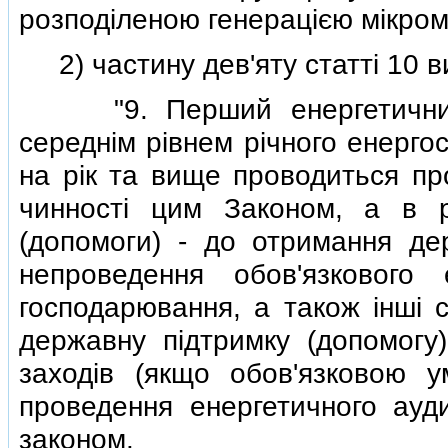
розподiленою генерацiєю мiкром
2) частину дев'яту статтi 10 ви
"9. Перший енергетичний а
середнiм рiвнем рiчного енерго
на рiк та вище проводиться пр
чинностi цим Законом, а в р
(допомоги) - до отримання дер
непроведення обов'язкового 
господарювання, а також iншi с
державну пiдтримку (допомогу
заходiв (якщо обов'язковою у
проведення енергетичного аудит
законом.