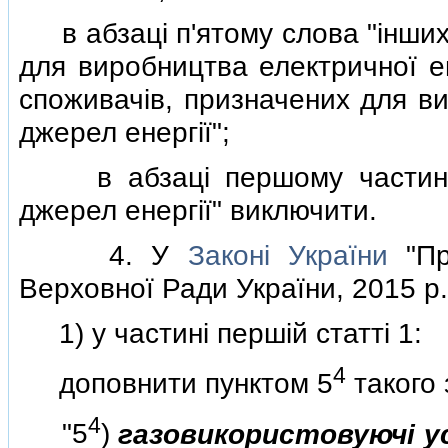
в абзацi п'ятому слова "iнших
для виробництва електричної ен
споживачiв, призначених для ви
джерел енергiї";
в абзацi першому частини ч
джерел енергiї" виключити.
4. У
Законi України
"Про
Верховної Ради України, 2015 р.,
1) у частинi першiй статтi 1:
4
доповнити пунктом 5
такого 
4
"5
)
газовикористовуючi у