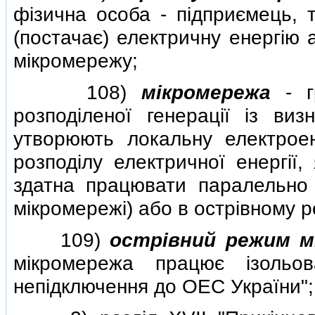
фiзична особа - пiдприємець, 
(постачає) електричну енергiю 
мiкромережу;
108)
мiкромережа
- гр
розподiленої генерацiї iз в
утворюють локальну електроен
розподiлу електричної енергiї,
здатна працювати паралельно
мiкромережi) або в острiвному р
109)
острiвний режим м
мiкромережа працює iзольов
непiдключення до ОЕС України";