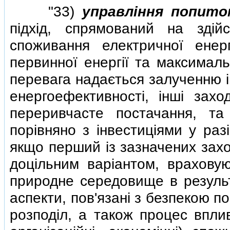
"33)
управлiння попито
пiдхiд, спрямований на здi
споживання електричної ене
первинної енергiї та максималь
перевага надається залученню i
енергоефективностi, iншi захо
переривчасте постачання, та
порiвняно з iнвестицiями у раз
якщо перший iз зазначених захо
доцiльним варiантом, врахову
природне середовище в результ
аспекти, пов'язанi з безпекою по
розподiл, а також процес вплив