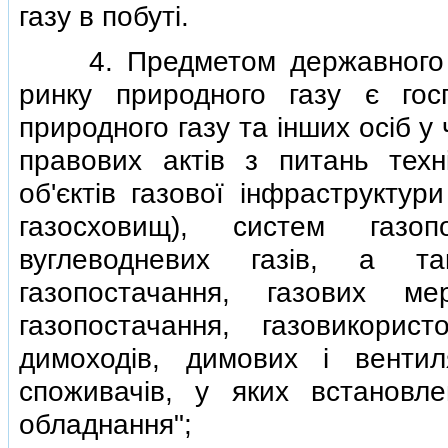
газу в побутi.
4. Предметом державного ен
ринку природного газу є госп
природного газу та iнших осiб 
правових актiв з питань технi
об'єктiв газової iнфраструктур
газосховищ), систем газоп
вуглеводневих газiв, а та
газопостачання, газових м
газопостачання, газовикорис
димоходiв, димових i вентил
споживачiв, у яких встановле
обладнання";