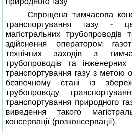
природного газу
Спрощена тимчасова консерв
транспортування газу - ц
магiстральних трубопроводiв 
здiйснення оператором газот
технiчних заходiв з тимча
трубопроводiв та iнженерних
транспортування газу з метою о
безпечному станi iз збереж
трубопроводу транспортува
транспортування природного га
виведення такого магiстра
консервацiї (розконсервацiї).