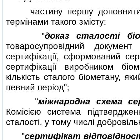
частину першу доповнити з
термiнами такого змiсту:
"
доказ сталостi бiом
товаросупровiдний документ
сертифiкацiї, сформований се
сертифiкацiї виробником бiо
кiлькiсть сталого бiометану, я
певний перiод";
"
мiжнародна схема се
Комiсiєю система пiдтвердженн
сталостi, у тому числi добровiль
"
сертифiкат вiдповiднос