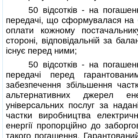
50 вiдсоткiв - на погашення
передачi, що сформувалася на 
оплати кожному постачальник
сторонi, вiдповiдальнiй за бал
iснує перед ними;
50 вiдсоткiв - на погашення
передачi перед гарантован
забезпечення збiльшення частк
альтернативних джерел ен
унiверсальних послуг за надан
частки виробництва електричн
енергiї пропорцiйно до заборго
такого погашення. Гарантовани