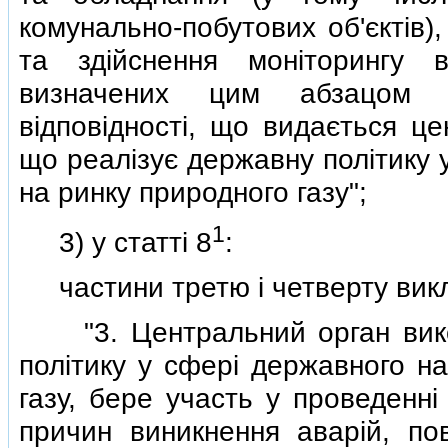
комунально-побутових об'єктiв)
та здiйснення монiторингу 
визначених цим абзацом в
вiдповiдностi, що видається ц
що реалiзує державну полiтику 
на ринку природного газу";
1
3) у статтi 8
:
частини третю i четверту викла
"3. Центральний орган викон
полiтику у сферi державного на
газу, бере участь у проведеннi
причин виникнення аварiй, по