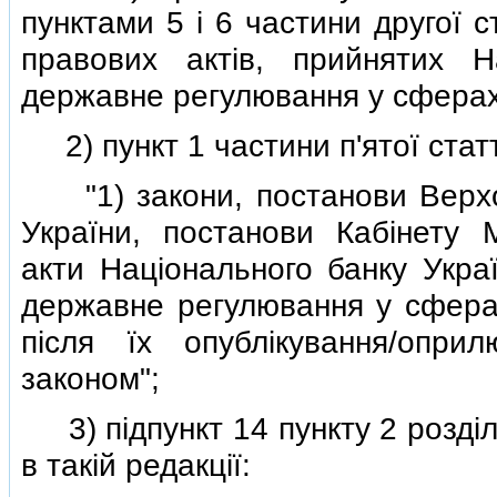
пунктами 5 i 6 частини другої с
правових актiв, прийнятих Н
державне регулювання у сферах 
2) пункт 1 частини п'ятої статтi
"1) закони, постанови Верхов
України, постанови Кабiнету М
акти Нацiонального банку Украї
державне регулювання у сферах
пiсля їх опублiкування/опри
законом";
3) пiдпункт 14 пункту 2 роздiл
в такiй редакцiї: