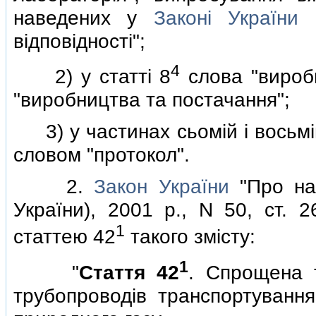
наведених у
Законi України
"
вiдповiдностi";
4
2) у статтi 8
слова "виробн
"виробництва та постачання";
3) у частинах сьомiй i восьмiй
словом "протокол".
2.
Закон України
"Про наф
України), 2001 р., N 50, ст. 
1
статтею 42
такого змiсту:
1
"
Стаття 42
. Спрощена 
трубопроводiв транспортуванн