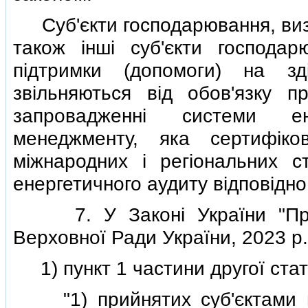
Суб'єкти господарювання, визна
також iншi суб'єкти господа
пiдтримки (допомоги) на зд
звiльняються вiд обов'язку п
запровадженнi системи ене
менеджменту, яка сертифiко
мiжнародних i регiональних с
енергетичного аудиту вiдповiдно
7. У Законi України "Про п
Верховної Ради України, 2023 р.,
1) пункт 1 частини другої статтi
"1) прийнятих суб'єктами пр