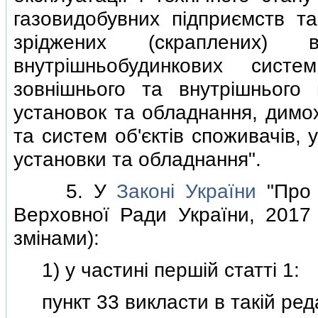
газовидобувних пiдприємств та
зрiджених (скраплених) 
внутрiшньобудинкових сист
зовнiшнього та внутрiшнього 
установок та обладнання, димох
та систем об'єктiв споживачiв,
установки та обладнання".
5. У
Законi України
"Про р
Верховної Ради України, 2017 
змiнами):
1) у частинi першiй статтi 1:
пункт 33 викласти в такiй реда