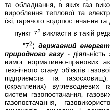
та обладнання, в яких газ вик
вироблення теплової та електри
їжi, гарячого водопостачання та 
2
пункт 7
викласти в такiй реда
2
"7
)
державний енергет
природного газу
- дiяльнiсть
вимог нормативно-правових акт
технiчного стану об'єктiв газов
пiдприємств та газосховищ)
(скраплених) вуглеводневих г
систем газопостачання, газови
газопостачання, газовикорис