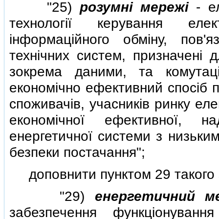
"25)
розумнi мережi
- ел
технологiї керування еле
iнформацiйного обмiну, пов'я
технiчних систем, призначенi 
зокрема даними, та комутац
економiчно ефективний спосiб п
споживачiв, учасникiв ринку ел
економiчної ефективної, на
енергетичної системи з низьким
безпеки постачання";
доповнити пунктом 29 такого з
"29)
енергетичний м
забезпечення функцiонуван