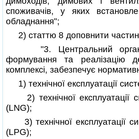
димоходiв, димових i вентил
споживачiв, у яких встановле
обладнання";
2) статтю 8 доповнити частино
"3. Центральний орган ви
формування та реалiзацiю д
комплексi, забезпечує нормати
1) технiчної експлуатацiї сист
2) технiчної експлуатацiї си
(LNG);
3) технiчної експлуатацiї сис
(LPG);