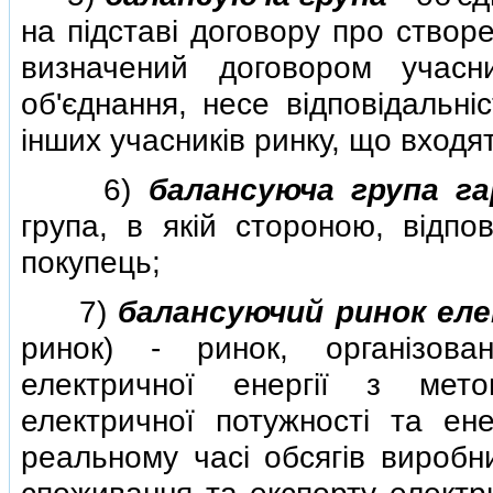
на пiдставi договору про створ
визначений договором учасн
об'єднання, несе вiдповiдальнi
iнших учасникiв ринку, що входят
6)
балансуюча група г
група, в якiй стороною, вiдпо
покупець;
7)
балансуючий ринок еле
ринок) - ринок, органiзов
електричної енергiї з мето
електричної потужностi та ене
реальному часi обсягiв виробни