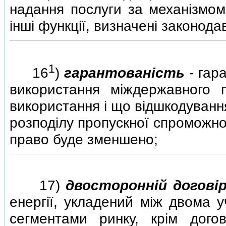
надання послуги за механiзмом 
iншi функцiї, визначенi законода
1
16
)
гарантованiсть
- гар
використання мiждержавного 
використання i що вiдшкодуванн
розподiлу пропускної спроможно
право буде зменшено;
17)
двостороннiй договi
енергiї, укладений мiж двома 
сегментами ринку, крiм догов