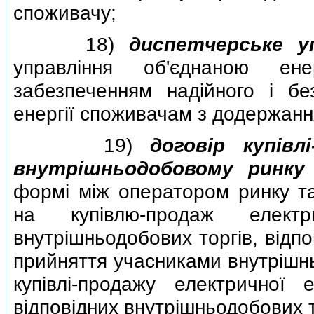
споживачу;
18)
диспетчерське у
управлiння об'єднаною ен
забезпеченням надiйного i бе
енергiї споживачам з додержанн
19)
договiр купiвл
внутрiшньодобовому ринку
формi мiж оператором ринку та
на купiвлю-продаж електр
внутрiшньодобових торгiв, вiдп
прийняття учасниками внутрiшнь
купiвлi-продажу електричної 
вiдповiдних внутрiшньодобових т