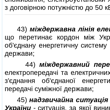
з договiрною потужнiстю до 50 к
43)
мiждержавна лiнiя ел
що перетинає кордон мiж Укр
об'єднану енергетичну систему 
держави;
44)
мiждержавний пер
електропередачi та електрични
з'єднання об'єднаної енерге
передачi сумiжної держави;
45)
надзвичайна ситуацiя 
України
- ситуацiя, за якої ви