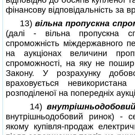
фiнансову вiдповiдальнiсть за в
13)
вiльна пропускна спр
(далi - вiльна пропускна с
спроможнiсть мiждержавного пе
на аукцiонах величини проп
спроможностi, на яку не пошир
Закону. У розрахунку добово
враховується невикористана 
розподiленої на попереднiх аукц
14)
внутрiшньодобовий
внутрiшньодобовий ринок) - се
якому купiвля-продаж електрич