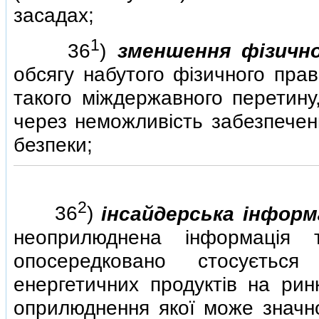
засадах;
1
36
)
зменшення фiзично
обсягу набутого фiзичного пра
такого мiждержавного перетину
через неможливiсть забезпечен
безпеки;
2
36
)
iнсайдерська iнформ
неоприлюднена iнформацiя 
опосередковано стосуєтьс
енергетичних продуктiв на ринк
оприлюднення якої може значно