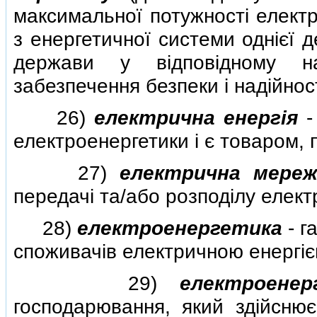
максимальної потужностi електр
з енергетичної системи однiєї 
держави у вiдповiдному на
забезпечення безпеки i надiйно
26)
електрична енергiя
-
електроенергетики i є товаром, 
27)
електрична мереж
передачi та/або розподiлу електр
28)
електроенергетика
- г
споживачiв електричною енергiє
29)
електроенер
господарювання, який здiйснює