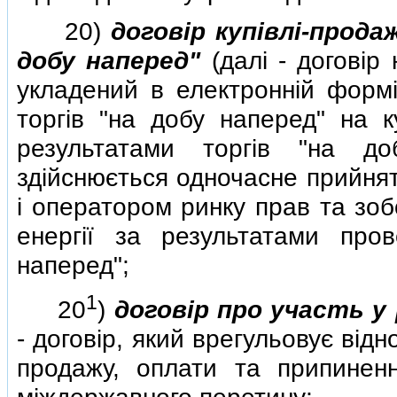
20)
договiр купiвлi-прода
добу наперед"
(далi - договiр 
укладений в електроннiй форм
торгiв "на добу наперед" на к
результатами торгiв "на до
здiйснюється одночасне прийнят
i оператором ринку прав та зоб
енергiї за результатами пров
наперед";
1
20
)
договiр про участь у
- договiр, який врегульовує вiд
продажу, оплати та припинен