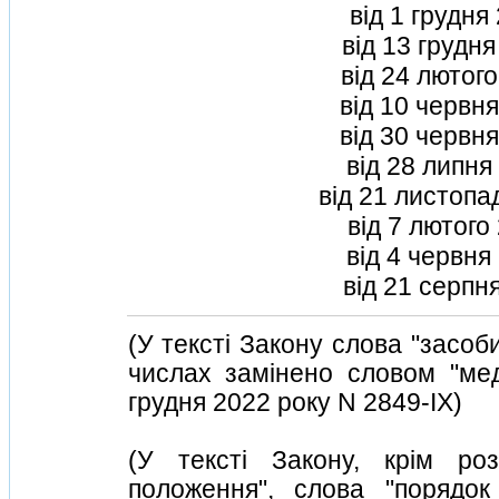
вiд 1 грудня
вiд 13 грудня
вiд 24 лютого
вiд 10 червня
вiд 30 червня
вiд 28 липня
вiд 21 листопа
вiд 7 лютого
вiд 4 червня
вiд 21 серпн
(У текстi Закону слова "засоби
числах замiнено словом "мед
грудня 2022 року N 2849-IX)
(У текстi Закону, крiм роз
положення", слова "порядок