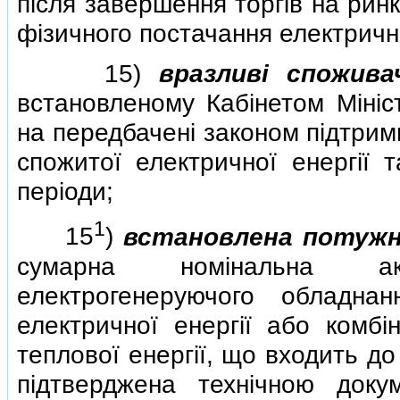
пiсля завершення торгiв на рин
фiзичного постачання електрично
15)
вразливi спожива
встановленому Кабiнетом Мiнiст
на передбаченi законом пiдтрим
спожитої електричної енергiї т
перiоди;
1
15
)
встановлена потужн
сумарна номiнальна ак
електрогенеруючого обладна
електричної енергiї або комбi
теплової енергiї, що входить до
пiдтверджена технiчною доку