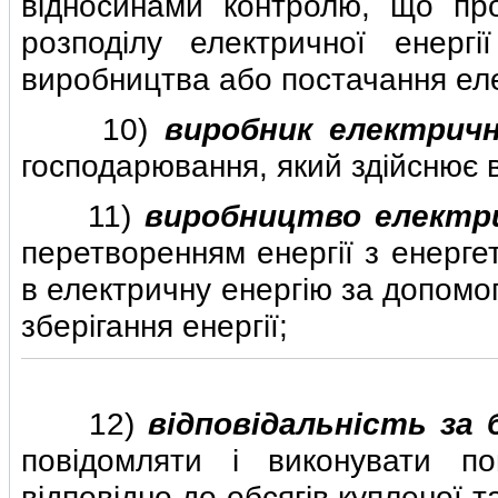
вiдносинами контролю, що про
розподiлу електричної енер
виробництва або постачання еле
10)
виробник електрично
господарювання, який здiйснює в
11)
виробництво електри
перетворенням енергiї з енерге
в електричну енергiю за допомого
зберiгання енергiї;
12)
вiдповiдальнiсть за 
повiдомляти i виконувати пог
вiдповiдно до обсягiв купленої т