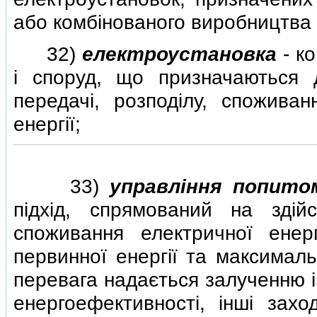
або комбiнованого виробництва е
32)
електроустановка
- ко
i споруд, що призначаються 
передачi, розподiлу, споживан
енергiї;
33)
управлiння попито
пiдхiд, спрямований на здi
споживання електричної ене
первинної енергiї та максималь
перевага надається залученню i
енергоефективностi, iншi захо