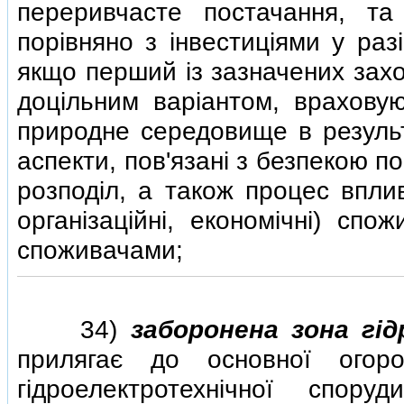
переривчасте постачання, та
порiвняно з iнвестицiями у раз
якщо перший iз зазначених захо
доцiльним варiантом, врахову
природне середовище в результ
аспекти, пов'язанi з безпекою по
розподiл, а також процес вплив
органiзацiйнi, економiчнi) спо
споживачами;
34)
заборонена зона гi
прилягає до основної огоро
гiдроелектротехнiчної спору