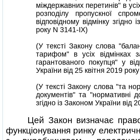
мiждержавних перетинiв" в усi
розподiлу пропускної спром
вiдповiдному вiдмiнку згiдно 
року N 3141-IX)
(У текстi Закону слова "бала
тарифом" в усiх вiдмiнках 
гарантованого покупця" у вiд
України вiд 25 квiтня 2019 року
(У текстi Закону слова "та но
документiв" та "нормативнi д
згiдно iз Законом України вiд 
Цей Закон визначає правовi, 
функцiонування ринку електрично