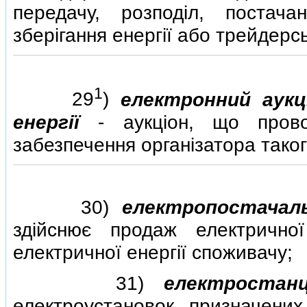
передачу, розподiл, постача
зберiгання енергiї або трейдерсь
1
29
)
електронний аукц
енергiї
- аукцiон, що прово
забезпечення органiзатора таког
30)
електропостачал
здiйснює продаж електрично
електричної енергiї споживачу;
31)
електростанц
електроустановок, призначених