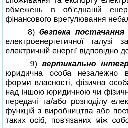
споживання та експорту електри
обмежень в об'єднанiй енер
фiнансового врегулювання небала
8)
безпека постачання 
електроенергетичної галузi 
електричнiй енергiї вiдповiдно д
9)
вертикально iнтег
юридична особа незалежно вi
форми власностi, фiзична особа
над iншою юридичною чи фiзичн
передачi та/або розподiлу еле
функцiй з виробництва або пост
таких осiб, пов'язаних мiж со