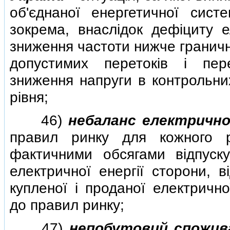
об'єднаної енергетичної сист
зокрема, внаслiдок дефiциту ел
зниження частоти нижче гранич
допустимих перетокiв i пер
зниження напруги в контрольни
рiвня;
46)
небаланс електричної
правил ринку для кожного р
фактичними обсягами вiдпуску
електричної енергiї сторони, в
купленої i проданої електрично
до правил ринку;
47)
непобутовий спожив