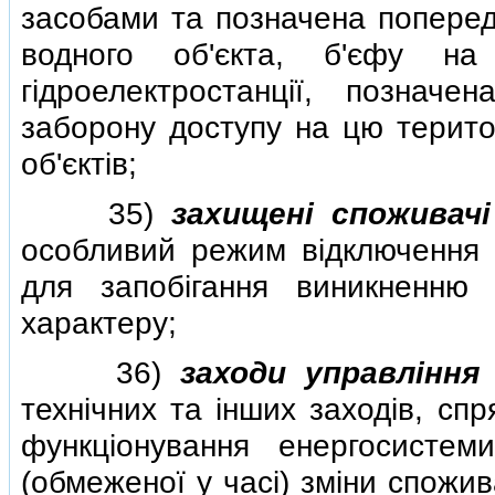
засобами та позначена поперед
водного об'єкта, б'єфу на
гiдроелектростанцiї, позна
заборону доступу на цю територ
об'єктiв;
35)
захищенi споживачi
особливий режим вiдключення 
для запобiгання виникненню 
характеру;
36)
заходи управлiнн
технiчних та iнших заходiв, сп
функцiонування енергосистем
(обмеженої у часi) змiни спожив