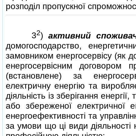
розподiл пропускної спроможнос
2
3
)
активний спожива
домогосподарство, енергетич
замовником енергосервiсу (як до
енергосервiсним договором п
(встановлене) за енергосе
електричну енергiю та виробляє
дiяльнiсть iз зберiгання енергiї
або збереженої електричної е
енергоефективностi та управлiн
за умови що цi види дiяльностi
професiйною дiяльнiстю;