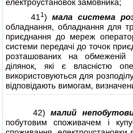
електроустановок замовника;
1
41
)
мала система роз
обладнання, обладнання для тр
приєднання до мереж операто
системи передачi до точок приє
розташованих на обмеженiй т
дiлянок, якi є власнiстю оп
використовуються для розподiлу
вiдповiдають вимогам, визначе
42)
малий непобутов
побутовим споживачем i купу
споживання, електроустановки 