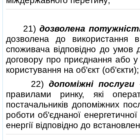
мiждержавного перетину;
21)
дозволена потужнiст
дозволена до використання в
споживача вiдповiдно до умов д
договору про приєднання або у 
користування на об'єкт (об'єкти);
22)
допомiжнi послуги
-
правилами ринку, якi опера
постачальникiв допомiжних посл
роботи об'єднаної енергетичної
енергiї вiдповiдно до встановле