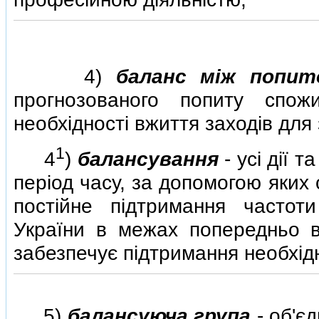
4)
баланс мiж попит
прогнозованого попиту спож
необхiдностi вжиття заходiв дл
1
4
)
балансування
- усi дiї 
перiод часу, за допомогою яких
постiйне пiдтримання частоти
України в межах попередньо ви
забезпечує пiдтримання необхiдни
5)
балансуюча група
- об'є