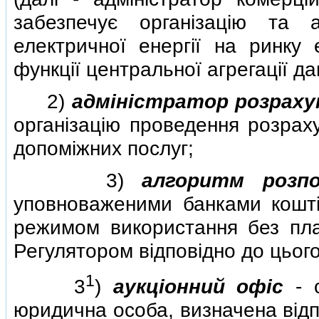
забезпечує органiзацiю та а
електричної енергiї на ринку 
функцiї центральної агрегацiї да
2)
адмiнiстратор розраху
органiзацiю проведення розрах
допомiжних послуг;
3)
алгоритм розпо
уповноваженими банками коштiв
режимом використання без пла
Регулятором вiдповiдно до цього
1
3
)
аукцiонний офiс
- о
юридична особа, визначена вiдп