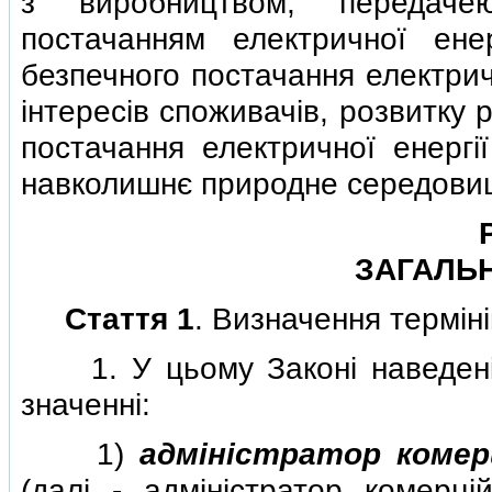
з виробництвом, передачею
постачанням електричної ене
безпечного постачання електрич
iнтересiв споживачiв, розвитку р
постачання електричної енергiї
навколишнє природне середови
ЗАГАЛЬ
Стаття 1
. Визначення термiнi
1. У цьому Законi наведенi 
значеннi:
1)
адмiнiстратор комерц
(далi - адмiнiстратор комерцi