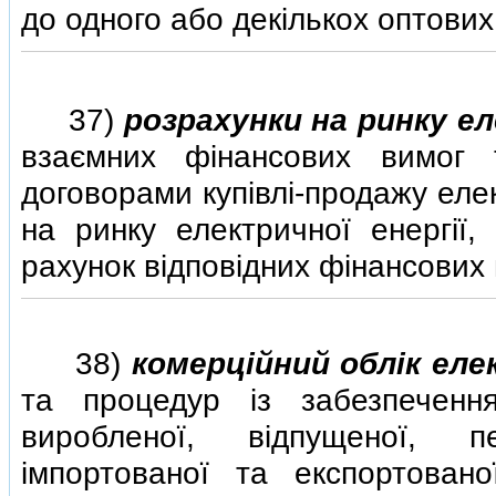
до одного або декiлькох оптових
37)
розрахунки на ринку ел
взаємних фiнансових вимог 
договорами купiвлi-продажу елек
на ринку електричної енергiї,
рахунок вiдповiдних фiнансових 
38)
комерцiйний облiк еле
та процедур iз забезпечен
виробленої, вiдпущеної, пе
iмпортованої та експортовано