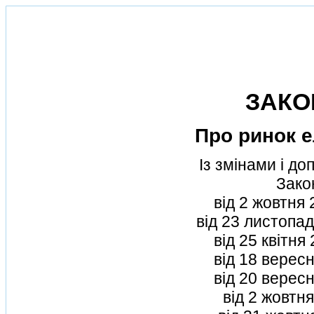
ЗАКО
Про ринок е
Iз змiнами i д
Зако
вiд 2 жовтня
вiд 23 листопа
вiд 25 квiтня
вiд 18 верес
вiд 20 верес
вiд 2 жовтня