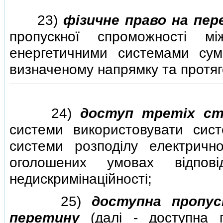
23)
фiзичне право на пер
пропускної спроможностi м
енергетичними системами сум
визначеному напрямку та протяг
24)
доступ третiх ст
системи використовувати сист
системи розподiлу електрично
оголошених умовах вiдпов
недискримiнацiйностi;
25)
доступна пропус
перетину
(далi - доступна п