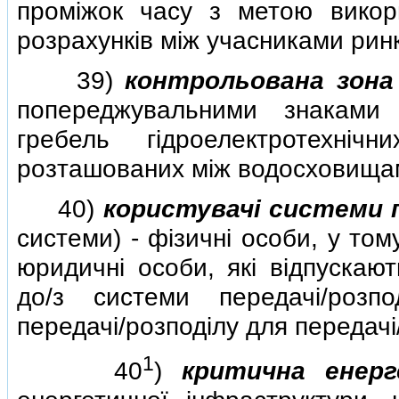
промiжок часу з метою викор
розрахункiв мiж учасниками ринк
39)
контрольована зона
попереджувальними знаками
гребель гiдроелектротехнi
розташованих мiж водосховища
40)
користувачi системи п
системи) - фiзичнi особи, у том
юридичнi особи, якi вiдпускаю
до/з системи передачi/розп
передачi/розподiлу для передачi/
1
40
)
критична енер