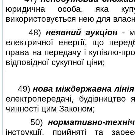
юридична особа, яка куп
використовується нею для власн
48)
неявний аукцiон
- м
електричної енергiї, що перед
права на передачу i купiвлю-пр
вiдповiдної сукупної цiни;
49)
нова мiждержавна лiнi
електропередачi, будiвництво
чинностi цим Законом;
50)
нормативно-технi
iнструкцiї, прийнятi та заре