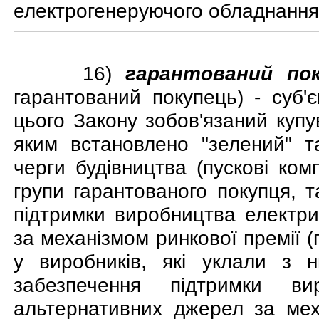
електрогенеруючого обладнання
16)
гарантований пок
гарантований покупець) - суб'
цього Закону зобов'язаний купу
яким встановлено "зелений" т
черги будiвництва (пусковi ком
групи гарантованого покупця, т
пiдтримки виробництва електри
за механiзмом ринкової премiї (
у виробникiв, якi уклали з 
забезпечення пiдтримки ви
альтернативних джерел за меха