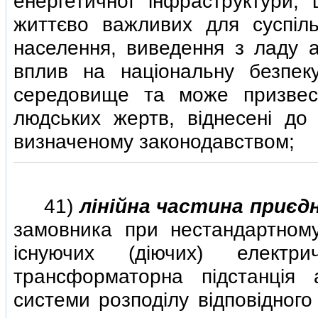
енергетичної iнфраструктури,
життєво важливих для суспiль
населення, виведення з ладу 
вплив на нацiональну безпек
середовище та може призвест
людських жертв, вiднесенi до 
визначеному законодавством;
41)
лiнiйна частина приєд
замовника при нестандартному
iснуючих (дiючих) електри
трансформаторна пiдстанцiя 
системи розподiлу вiдповiдного