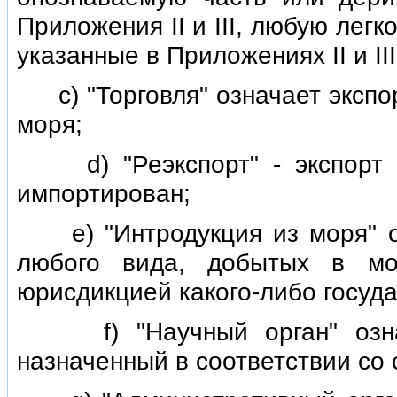
Приложения II и III, любую лег
указанные в Приложениях II и II
с) "Торговля" означает экспорт
моря;
d) "Реэкспорт" - экспорт л
импортирован;
е) "Интродукция из моря" оз
любого вида, добытых в мо
юрисдикцией какого-либо госуда
f) "Научный орган" означа
назначенный в соответствии со 