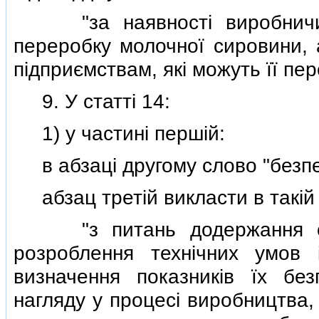
"за наявностi виробничих 
переробку молочної сировини, а
пiдприємствам, якi можуть її пе
9. У статтi 14:
1) у частинi першiй:
в абзацi другому слово "безпек
абзац третiй викласти в такiй 
"з питань додержання санi
розроблення технiчних умов 
визначення показникiв їх без
нагляду у процесi виробництва, 