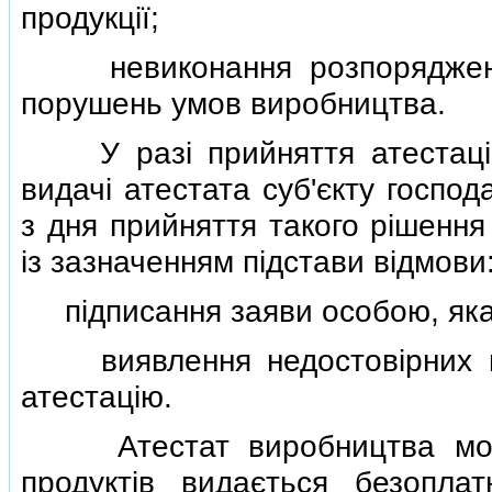
продукцiї;
невиконання розпорядження 
порушень умов виробництва.
У разi прийняття атестацiйн
видачi атестата суб'єкту госпо
з дня прийняття такого рiшенн
iз зазначенням пiдстави вiдмови
пiдписання заяви особою, яка 
виявлення недостовiрних вi
атестацiю.
Атестат виробництва молок
продуктiв видається безопла