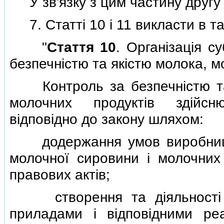
У зв'язку з цим частину другу
7. Статтi 10 i 11 викласти в так
"
Стаття 10
. Органiзацiя с
безпечнiстю та якiстю молока, м
Контроль за безпечнiстю та 
молочних продуктiв здiйсн
вiдповiдно до закону шляхом:
додержання умов виробництва
молочної сировини i молочних 
правових актiв;
створення та дiяльностi л
приладами i вiдповiдними ре