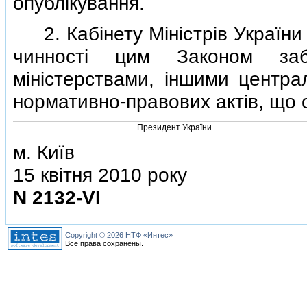
опублiкування.
2. Кабiнету Мiнiстрiв України 
чинностi цим Законом заб
мiнiстерствами, iншими центра
нормативно-правових актiв, що 
Президент України
м. Київ
15 квiтня 2010 року
N 2132-VI
Copyright © 2026 НТФ «Интес»
Все права сохранены.