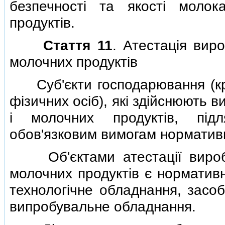
безпечностi та якостi моло
продуктiв.
Стаття 11
. Атестацiя вир
молочних продуктiв
Суб'єкти господарювання (крi
фiзичних осiб), якi здiйснюють
i молочних продуктiв, пiдл
обов'язковим вимогам нормативн
Об'єктами атестацiї виробн
молочних продуктiв є нормативн
технологiчне обладнання, засоб
випробувальне обладнання.