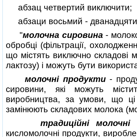
абзац четвертий виключити;
абзаци восьмий - дванадцятий 
"
молочна сировина
- молоко
обробцi (фiльтрацiї, охолодженн
що мiстять виключно складовi м
лактозу) i можуть бути використа
молочнi продукти
- прод
сировини, якi можуть мiсти
виробництва, за умови, що цi 
замiнюють складових молока (мо
традицiйнi молочнi
кисломолочнi продукти, виробле