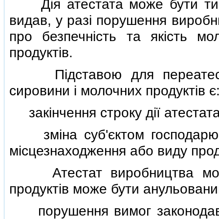
Дiя атестата може бути тимч
видав, у разi порушення виробн
про безпечнiсть та якiсть мо
продуктiв.
Пiдставою для переатестац
сировини i молочних продуктiв є
закiнчення строку дiї атестата
змiна суб'єктом господарюва
мiсцезнаходження або виду проду
Атестат виробництва молок
продуктiв може бути анульований
порушення вимог законодавст