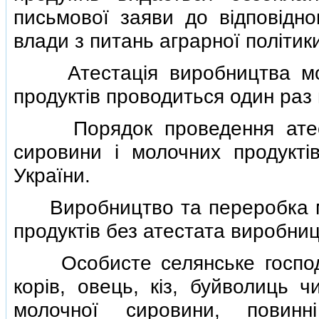
письмової заяви до вiдповiдно
влади з питань аграрної полiтик
Атестацiя виробництва моло
продуктiв проводиться один раз н
Порядок проведення атеста
сировини i молочних продуктiв
України.
Виробництво та переробка мо
продуктiв без атестата виробни
Особисте селянське господар
корiв, овець, кiз, буйволиць 
молочної сировини, повинн