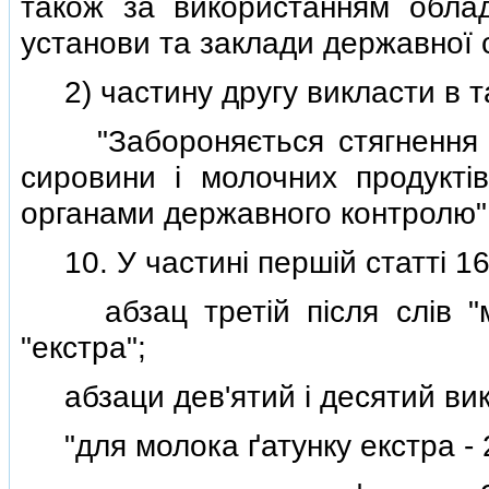
також за використанням облад
установи та заклади державної с
2) частину другу викласти в так
"Забороняється стягнення пл
сировини i молочних продуктiв
органами державного контролю"
10. У частинi першiй статтi 16
абзац третiй пiсля слiв "м
"екстра";
абзаци дев'ятий i десятий викл
"для молока ґатунку екстра - 2