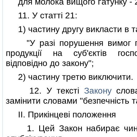
для молока вищого ґатунку - 20
11. У статтi 21:
1) частину другу викласти в так
"У разi порушення вимог пок
продукцiї на суб'єктiв го
вiдповiдно до закону";
2) частину третю виключити.
12. У текстi
Закону
слова
замiнити словами "безпечнiсть та
II. Прикiнцевi положення
1. Цей Закон набирає чиннос