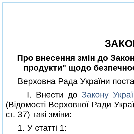
ЗАКО
Про внесення змiн до Закон
продукти" щодо безпечнос
Верховна Рада України поста
I. Внести до
Закону Укра
(Вiдомостi Верховної Ради Україн
ст. 37) такi змiни:
1. У статтi 1: