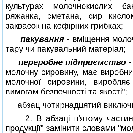
культурах молочнокислих ба
ряжанка, сметана, сир кисло
заквасок на кефiрних грибках;
пакування
- вмiщення молоч
тару чи пакувальний матерiал;
переробне пiдприємство
-
молочну сировину, має виробни
молочної сировини, виробляє
вимогам безпечностi та якостi";
абзац чотирнадцятий виключ
2. В абзацi п'ятому частини 
продукцiї" замiнити словами "мо