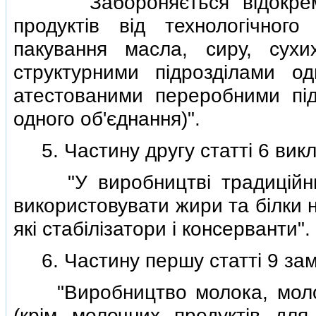
"Забороняється вiдокремле
продуктiв вiд технологiчного
пакування масла, сиру, сухи
структурними пiдроздiлами о
атестованими переробними пi
одного об'єднання)".
5. Частину другу статтi 6 викла
"У виробництвi традицiйних
використовувати жири та бiлки 
якi стабiлiзатори i консерванти".
6. Частину першу статтi 9 замi
"Виробництво молока, молочн
(крiм молочних продуктiв для