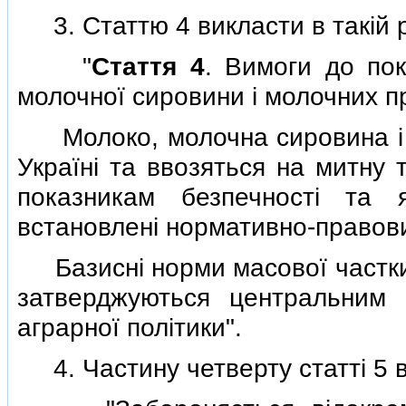
3. Статтю 4 викласти в такiй р
"
Стаття 4
. Вимоги до пок
молочної сировини i молочних п
Молоко, молочна сировина i м
Українi та ввозяться на митну 
показникам безпечностi та я
встановленi нормативно-правов
Базиснi норми масової частки ж
затверджуються центральним 
аграрної полiтики".
4. Частину четверту статтi 5 ви