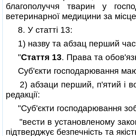
благополуччя тварин у госп
ветеринарної медицини за мiсце
8. У статтi 13:
1) назву та абзац перший части
"
Стаття 13
. Права та обов'яз
Суб'єкти господарювання маю
2) абзаци перший, п'ятий i вос
редакцiї:
"Суб'єкти господарювання зобо
"вести в установленому закон
пiдтверджує безпечнiсть та якiсть