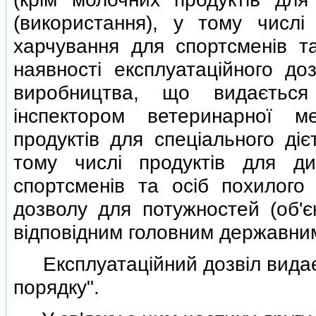
(використання), у тому числi
харчування для спортсменiв та
наявностi експлуатацiйного доз
виробництва, що видається
iнспектором ветеринарної 
продуктiв для спецiального дiє
тому числi продуктiв для ди
спортсменiв та осiб похилого 
дозволу для потужностей (об'є
вiдповiдним головним державним
Експлуатацiйний дозвiл видає
порядку".