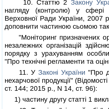
10. Статтю 2
Закону Укр
нагляду (контролю) у сферi г
Верховної Ради України, 2007 р.
доповнити частиною сьомою тако
"Монiторинг призначених орган
незалежних органiзацiй здiйс
порядку з урахуванням особл
"Про технiчнi регламенти та оцiнк
11. У
Законi України
"Про д
нехарчової продукцiї" (Вiдомостi
ст. 144; 2015 р., N 14, ст. 96):
1) частину другу статтi 1 викла