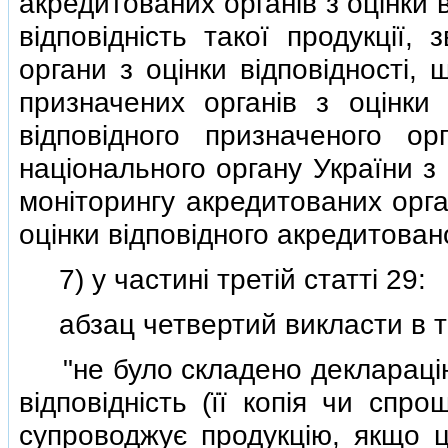
акредитованих органiв з оцiнки 
вiдповiднiсть такої продукцiї,
органи з оцiнки вiдповiдностi,
призначених органiв з оцiнки 
вiдповiдного призначеного ор
нацiонального органу України з
монiторингу акредитованих орган
оцiнки вiдповiдного акредитовано
7) у частинi третiй статтi 29:
абзац четвертий викласти в так
"не було складено декларацiю 
вiдповiднiсть (її копiя чи спр
супроводжує продукцiю, якщо ц