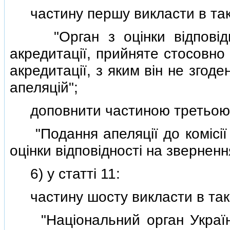
частину першу викласти в такi
"Орган з оцiнки вiдповiдн
акредитацiї, прийняте стосовно
акредитацiї, з яким вiн не згоде
апеляцiй";
доповнити частиною третьою т
"Подання апеляцiї до комiсiї 
оцiнки вiдповiдностi на зверненн
6) у статтi 11:
частину шосту викласти в такiй
"Нацiональний орган України 