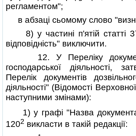
регламентом";
в абзацi сьомому слово "визна
8) у частинi п'ятiй статтi 37
вiдповiднiсть" виключити.
12. У Перелiку документiв
господарської дiяльностi, з
Перелiк документiв дозвiльно
дiяльностi" (Вiдомостi Верховної
наступними змiнами):
1) у графi "Назва документа 
2
120
викласти в такiй редакцiї: