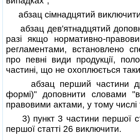
випадках";
абзац сiмнадцятий виключити
абзац дев'ятнадцятий доповнит
разi якщо нормативно-правови
регламентами, встановлено спе
про певнi види продукцiї, пол
частинi, що не охоплюється так
абзац перший частини другої
формi)" доповнити словами "в
правовими актами, у тому числi
3) пункт 3 частини першої стат
першої статтi 26 виключити.