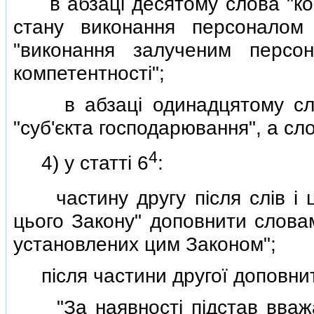
в абзацi десятому слова "ком
стану виконання персоналом 
"виконання залученим персо
компетентностi";
в абзацi одинадцятому слов
"суб'єкта господарювання", а сло
4
4) у статтi 6
:
частину другу пiсля слiв i ц
цього Закону" доповнити словам
установлених цим Законом";
пiсля частини другої доповнит
"За наявностi пiдстав вважат