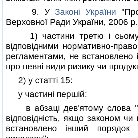
9. У
Законi України
"Про
Верховної Ради України, 2006 р.,
1) частини третю i сьому с
вiдповiдними нормативно-право
регламентами, не встановлено 
про певнi види ризику чи продукц
2) у статтi 15:
у частинi першiй:
в абзацi дев'ятому слова "до
вiдповiднiсть, якщо законом чи
встановлено iнший порядок 