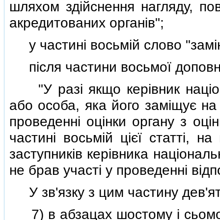
шляхом здiйснення нагляду, пов
акредитованих органiв";
у частинi восьмiй слово "замiн
пiсля частини восьмої доповни
"У разi якщо керiвник нацiона
або особа, яка його замiщує на 
проведеннi оцiнки органу з оцiн
частинi восьмiй цiєї статтi, на
заступникiв керiвника нацiональ
не брав участi у проведеннi вiдпо
У зв'язку з цим частину дев'я
7) в абзацах шостому i сьомому