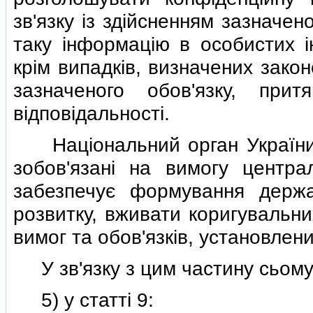
зв'язку iз здiйсненням зазначен
таку iнформацiю в особистих iн
крiм випадкiв, визначених зако
зазначеного обов'язку, при
вiдповiдальностi.
Нацiональний орган України з
зобов'язанi на вимогу центра
забезпечує формування держа
розвитку, вживати коригувальни
вимог та обов'язкiв, установлен
У зв'язку з цим частину сьому
5) у статтi 9: