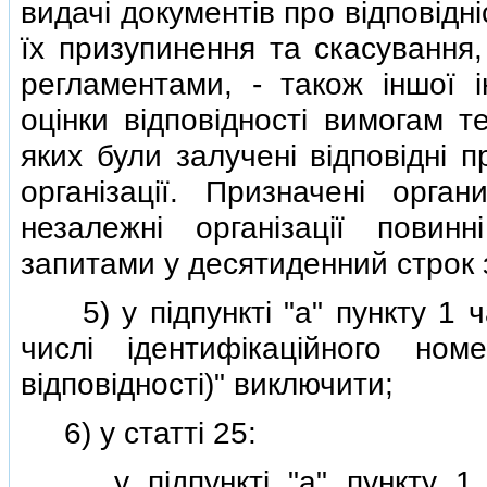
видачi документiв про вiдповiд
їх призупинення та скасування,
регламентами, - також iншої i
оцiнки вiдповiдностi вимогам т
яких були залученi вiдповiднi 
органiзацiї. Призначенi орган
незалежнi органiзацiї пови
запитами у десятиденний строк з
5) у пiдпунктi "а" пункту 1 ча
числi iдентифiкацiйного но
вiдповiдностi)" виключити;
6) у статтi 25:
у пiдпунктi "а" пункту 1 ча