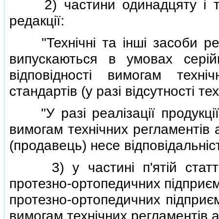
2) частини одинадцяту i три
редакцiї:
"Технiчнi та iншi засоби реаб
випускаються в умовах серiйн
вiдповiдностi вимогам технi
стандартiв (у разi вiдсутностi те
"У разi реалiзацiї продукцiї,
вимогам технiчних регламентiв 
(продавець) несе вiдповiдальнiст
3) у частинi п'ятiй статтi 
протезно-ортопедичних пiдприєм
протезно-ортопедичних пiдприєм
вимогам технiчних регламентiв а