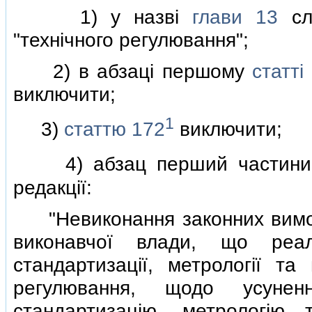
1) у назвi
глави 13
сло
"технiчного регулювання";
2) в абзацi першому
статтi
виключити;
1
3)
статтю 172
виключити;
4) абзац перший частини
редакцiї:
"Невиконання законних вимог 
виконавчої влади, що реал
стандартизацiї, метрологiї та 
регулювання, щодо усунен
стандартизацiю, метрологiю т