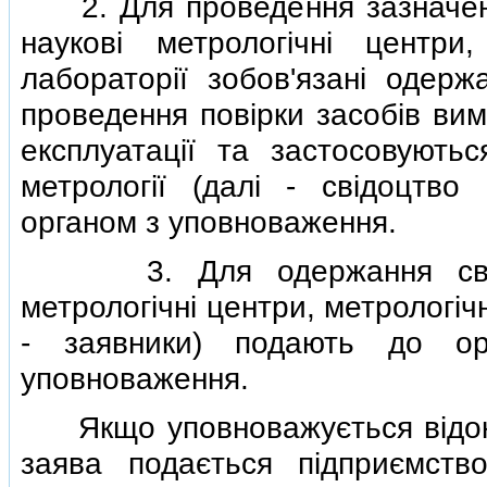
2. Для проведення зазначеної 
науковi метрологiчнi центри
лабораторiї зобов'язанi одер
проведення повiрки засобiв вим
експлуатацiї та застосовують
метрологiї (далi - свiдоцтво
органом з уповноваження.
3. Для одержання свiдоц
метрологiчнi центри, метрологiчн
- заявники) подають до ор
уповноваження.
Якщо уповноважується вiдокр
заява подається пiдприємств