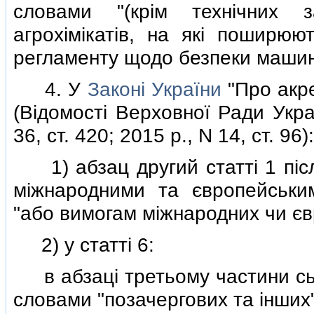
словами "(крiм технiчних з
агрохiмiкатiв, на якi поширюю
регламенту щодо безпеки машин
4. У
Законi України
"Про акре
(Вiдомостi Верховної Ради Украї
36, ст. 420; 2015 р., N 14, ст. 96):
1) абзац другий статтi 1 пiсля
мiжнародними та європейськи
"або вимогам мiжнародних чи єв
2) у статтi 6:
в абзацi третьому частини сьо
словами "позачергових та iнших"