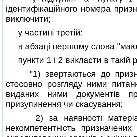
iдентифiкацiйного номера призна
виключити;
у частинi третiй:
в абзацi першому слова "мают
пункти 1 i 2 викласти в такiй р
"1) звертаються до призначе
стосовно розгляду ними пита
виданих ними документiв про
призупинення чи скасування;
2) за наявностi матерiалi
некомпетентнiсть призначених о