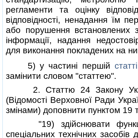
регламенти та оцiнку вiдповiд
вiдповiдностi, ненадання їм пе
або порушення встановлених з
iнформацiї, надання недостовi
для виконання покладених на них
5) у частинi першiй
статт
замiнити словом "статтею".
2. Статтю 24 Закону Украї
(Вiдомостi Верховної Ради Украї
змiнами) доповнити пунктом 19 т
"19) здiйснювати функцiю 
спецiальних технiчних засобiв д