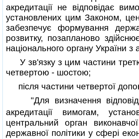
акредитацiї не вiдповiдає вимо
установлених цим Законом, цен
забезпечує формування держа
розвитку, позапланово здiйснює
нацiонального органу України з а
У зв'язку з цим частини третю 
четвертою - шостою;
пiсля частини четвертої допов
"Для визначення вiдповiднос
акредитацiї вимогам, устан
центральний орган виконавчо
державної полiтики у сферi еко