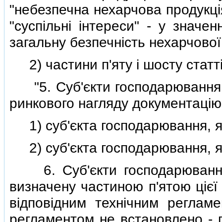
"небезпечна нехарчова продукцiя
"суспiльнi iнтереси" - у значе
загальну безпечнiсть нехарчової 
2) частини п'яту i шосту статтi 
"5. Суб'єкти господарювання з
ринкового нагляду документацiю,
1) суб'єкта господарювання, як
2) суб'єкта господарювання, я
6. Суб'єкти господарювання 
визначену частиною п'ятою цiєї 
вiдповiдним технiчним реглам
регламентом не встановлено - п