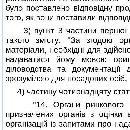
було поставлено вiдповiдну про
того, як вони поставили вiдповiд
3) пункт 3 частини першої с
такого змiсту: "За згодою ор
матерiали, необхiднi для здiйсн
надаватися йому мовою ори
дiловодства та документацiї
зрозумiлою для посадових осiб, 
4) частину чотирнадцяту статтi 
"14. Органи ринкового наг
призначених органiв з оцiнки 
органiзацiй iз запитами про над