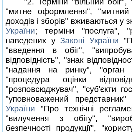
"2. Термiни "вiльний обiг", "
"митне оформлення", "митний 
доходiв i зборiв" вживаються у 
України
; термiни "послуга", 
наведених у
Законi України
"П
"введення в обiг", "випробу
вiдповiднiсть", "знак вiдповiдно
"надання на ринку", "орган з 
"процедура оцiнки вiдповiдн
"розповсюджувач", "суб'єкти го
"уповноважений представник
України
"Про технiчнi регламен
"вилучення з обiгу", "вироб
безпечностi продукцiї", "корис