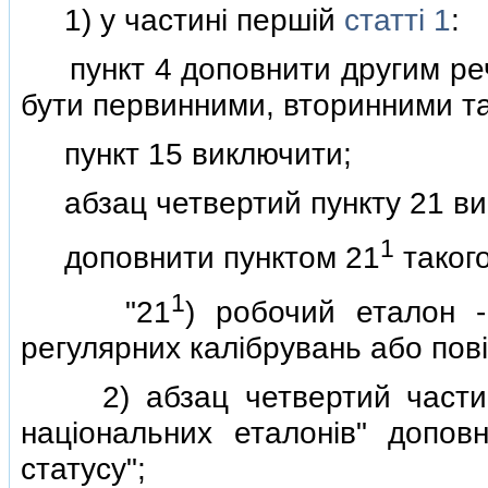
1) у частинi першiй
статтi 1
:
пункт 4 доповнити другим рече
бути первинними, вторинними т
пункт 15 виключити;
абзац четвертий пункту 21 ви
1
доповнити пунктом 21
такого
1
"21
) робочий еталон -
регулярних калiбрувань або повi
2) абзац четвертий части
нацiональних еталонiв" допов
статусу";