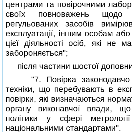
центрами та повiрочними лабор
своїх повноважень щодо п
регульованих засобiв вимiрю
експлуатацiї, iншим особам або
цiєї дiяльностi осiб, якi не 
забороняється";
пiсля частини шостої доповнит
"7. Повiрка законодавчо ре
технiки, що перебувають в екс
повiрки, якi визначаються норм
органу виконавчої влади, щ
полiтики у сферi метрологiї
нацiональними стандартами".