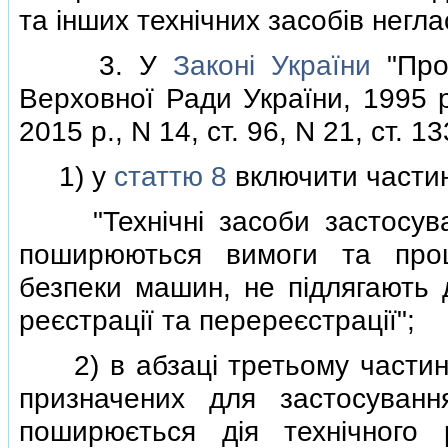
та iнших технiчних засобiв негл
3. У
Законi України
"Про 
Верховної Ради України, 1995 р.
2015 р., N 14, ст. 96, N 21, ст. 13
1) у
статтю 8
включити частин
"Технiчнi засоби застосування
поширюються вимоги та проц
безпеки машин, не пiдлягають
реєстрацiї та перереєстрацiї";
2) в абзацi третьому частин
призначених для застосування
поширюється дiя технiчного