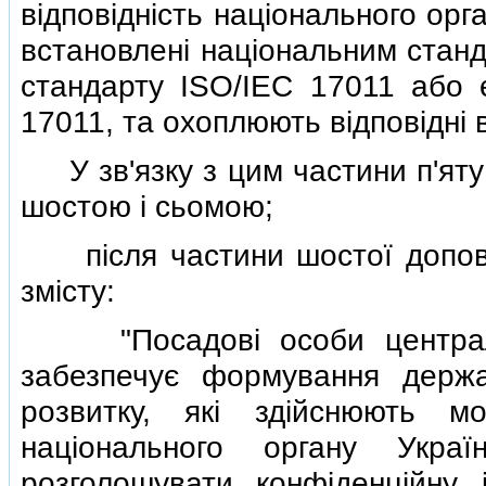
вiдповiднiсть нацiонального орга
встановленi нацiональним стан
стандарту ISO/IEC 17011 або 
17011, та охоплюють вiдповiднi 
У зв'язку з цим частини п'яту 
шостою i сьомою;
пiсля частини шостої доповн
змiсту:
"Посадовi особи центральн
забезпечує формування держа
розвитку, якi здiйснюють мо
нацiонального органу Украї
розголошувати конфiденцiйну