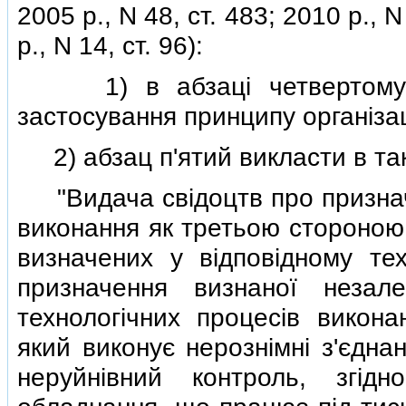
2005 р., N 48, ст. 483; 2010 р., N
р., N 14, ст. 96):
1) в абзацi четвертому сл
застосування принципу органiзац
2) абзац п'ятий викласти в такi
"Видача свiдоцтв про призначен
виконання як третьою стороною 
визначених у вiдповiдному тех
призначення визнаної незале
технологiчних процесiв викона
який виконує нерознiмнi з'єдна
неруйнiвний контроль, згi