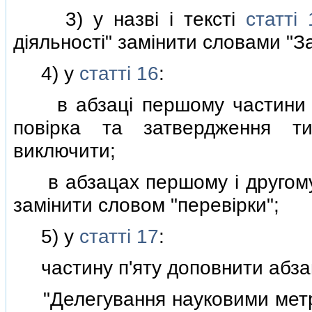
3) у назвi i текстi
статтi 
дiяльностi" замiнити словами "З
4) у
статтi 16
:
в абзацi першому частини пе
повiрка та затвердження ти
виключити;
в абзацах першому i другому 
замiнити словом "перевiрки";
5) у
статтi 17
:
частину п'яту доповнити абзац
"Делегування науковими метро