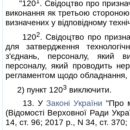
1
"120
. Свiдоцтво про признач
виконання як третьою стороною 
визначених у вiдповiдному технi
2
120
. Свiдоцтво про призна
для затвердження технологiч
з'єднань, персоналу, який ви
персоналу, який проводить неру
регламентом щодо обладнання, 
3
2) пункт 120
виключити.
13. У
Законi України
"Про м
(Вiдомостi Верховної Ради Украї
14, ст. 96; 2017 р., N 34, ст. 370; 