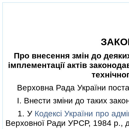
ЗАКО
Про внесення змiн до деяки
iмплементацiї актiв законод
технiчно
Верховна Рада України поста
I. Внести змiни до таких закон
1. У
Кодексi України про адм
Верховної Ради УРСР, 1984 р., до