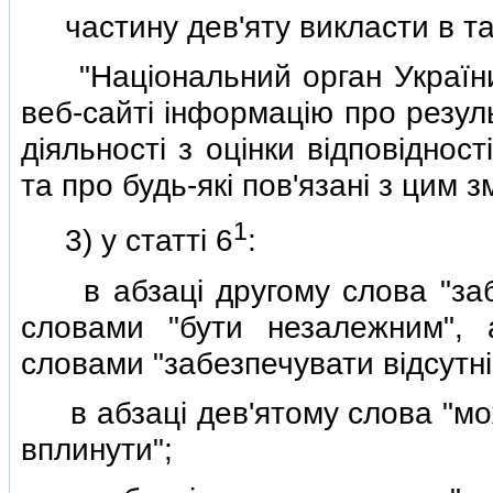
частину дев'яту викласти в так
"Нацiональний орган України 
веб-сайтi iнформацiю про резул
дiяльностi з оцiнки вiдповiднос
та про будь-якi пов'язанi з цим зм
1
3) у статтi 6
:
в абзацi другому слова "забе
словами "бути незалежним", 
словами "забезпечувати вiдсутнi
в абзацi дев'ятому слова "мож
вплинути";