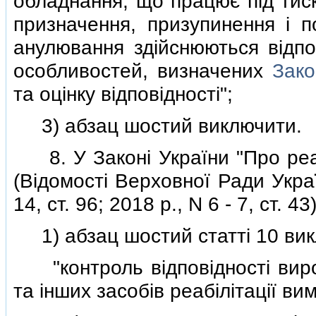
обладнання, що працює пiд тис
призначення, призупинення i по
анулювання здiйснюються вiдпо
особливостей, визначених
Зако
та оцiнку вiдповiдностi";
3) абзац шостий виключити.
8. У Законi України "Про реабi
(Вiдомостi Верховної Ради Україн
14, ст. 96; 2018 р., N 6 - 7, ст. 43)
1) абзац шостий статтi 10 викла
"контроль вiдповiдностi вироб
та iнших засобiв реабiлiтацiї в