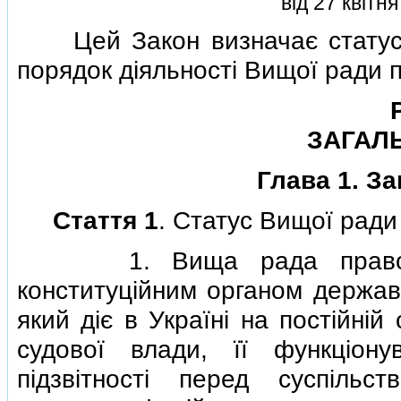
вiд 27 квiтн
Цей Закон визначає статус, п
порядок дiяльностi Вищої ради 
ЗАГАЛ
Глава 1. З
Стаття 1
. Статус Вищої ради
1. Вища рада правосудд
конституцiйним органом державн
який дiє в Українi на постiйнi
судової влади, її функцiону
пiдзвiтностi перед суспiль