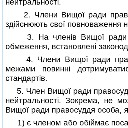
нейтральностi.
2. Члени Вищої ради правосу
здiйснюють свої повноваження на
3. На членiв Вищої ради п
обмеження, встановленi законода
4. Члени Вищої ради правосу
межами повиннi дотримувати
стандартiв.
5. Член Вищої ради правосуддя
нейтральностi. Зокрема, не м
Вищої ради правосуддя особа, я
1) є членом або обiймає посаду 