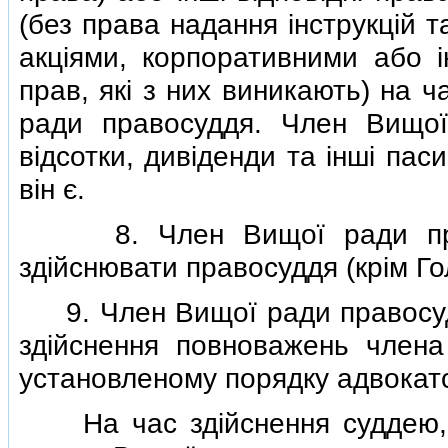
(без права надання iнструкцiй 
акцiями, корпоративними або 
прав, якi з них виникають) на 
ради правосуддя. Член Вищо
вiдсотки, дивiденди та iншi пас
вiн є.
8. Член Вищої ради право
здiйснювати правосуддя (крiм Г
9. Член Вищої ради правосудд
здiйснення повноважень член
установленому порядку адвокатс
На час здiйснення суддею, 