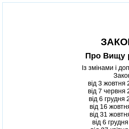
ЗАКО
Про Вищу 
Iз змiнами i д
Зако
вiд 3 жовтня
вiд 7 червня
вiд 6 грудня
вiд 16 жовтн
вiд 31 жовтн
вiд 6 грудн