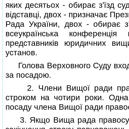
яких десятьох - обирає з'їзд су
вiдставцi, двох - призначає Пре
Рада України, двох - обирає з'
всеукраїнська конференцiя
представникiв юридичних вищ
установ.
Голова Верховного Суду входи
за посадою.
2. Члени Вищої ради право
строком на чотири роки. Одн
посаду члена Вищої ради правос
3. Якщо Вища рада правосуд