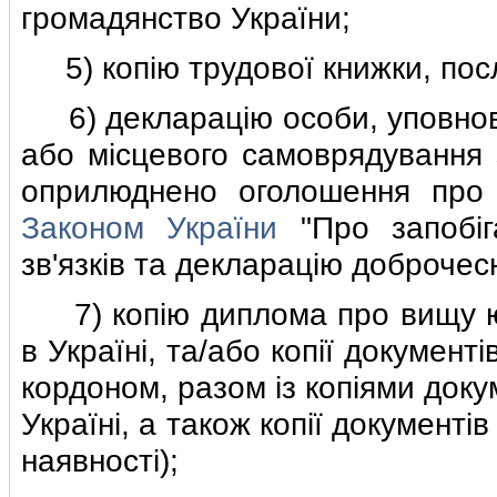
громадянство України;
5) копiю трудової книжки, посл
6) декларацiю особи, уповнов
або мiсцевого самоврядування з
оприлюднено оголошення про
Законом України
"Про запобiга
зв'язкiв та декларацiю доброчесн
7) копiю диплома про вищу юри
в Українi, та/або копiї документ
кордоном, разом iз копiями доку
Українi, а також копiї документi
наявностi);