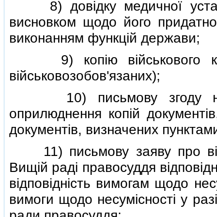
8) довiдку медичної устано
висновком щодо його придатност
виконанням функцiй держави;
9) копiю вiйськового квит
вiйськовозобов'язаних);
10) письмову згоду на о
оприлюднення копiй документiв,
документiв, визначених пунктами 
11) письмову заяву про вiд
Вищiй радi правосуддя вiдповiдн
вiдповiднiсть вимогам щодо нес
вимоги щодо несумiсностi у раз
ради правосуддя;