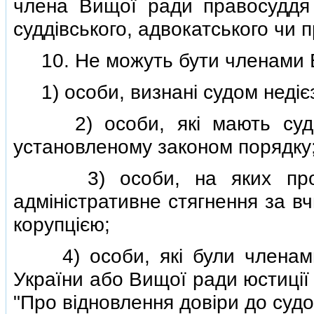
члена Вищої ради правосуддя 
суддiвського, адвокатського чи
10. Не можуть бути членами В
1) особи, визнанi судом недiє
2) особи, якi мають судим
установленому законом порядку
3) особи, на яких протяг
адмiнiстративне стягнення за в
корупцiєю;
4) особи, якi були членами В
України або Вищої ради юстицiї
"Про вiдновлення довiри до судов