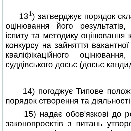
1
13
) затверджує порядок скл
оцiнювання його результатiв,
iспиту та методику оцiнювання 
конкурсу на зайняття вакантної
квалiфiкацiйного оцiнюван
суддiвського досьє (досьє кандид
14) погоджує Типове положен
порядок створення та дiяльностi
15) надає обов'язковi до роз
законопроектiв з питань утворен