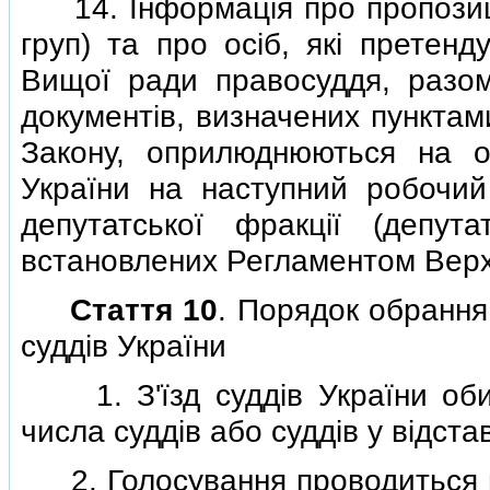
14. Iнформацiя про пропозицiї
груп) та про осiб, якi претен
Вищої ради правосуддя, разом 
документiв, визначених пунктами
Закону, оприлюднюються на о
України на наступний робочий
депутатської фракцiї (депута
встановлених Регламентом Верх
Стаття 10
. Порядок обрання
суддiв України
1. З'їзд суддiв України оби
числа суддiв або суддiв у вiдст
2. Голосування проводиться в