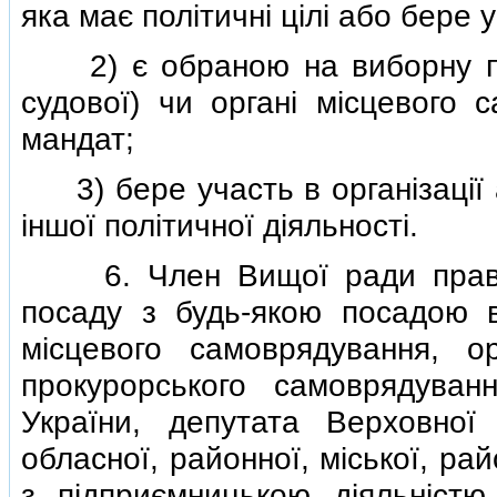
яка має полiтичнi цiлi або бере у
2) є обраною на виборну пос
судової) чи органi мiсцевого 
мандат;
3) бере участь в органiзацiї а
iншої полiтичної дiяльностi.
6. Член Вищої ради правос
посаду з будь-якою посадою в
мiсцевого самоврядування, ор
прокурорського самоврядуван
України, депутата Верховної
обласної, районної, мiської, рай
з пiдприємницькою дiяльнiстю