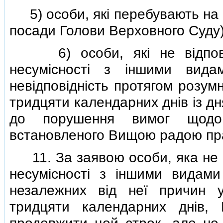
5) особи, якi перебувають на а
посади Голови Верховного Суду)
6) особи, якi не вiдповiд
несумiсностi з iншими вида
невiдповiднiсть протягом розум
тридцяти календарних днiв iз д
до порушення вимог щодо н
встановленого Вищою радою прав
11. За заявою особи, яка не в
несумiсностi з iншими видами
незалежних вiд неї причин у
тридцяти календарних днiв