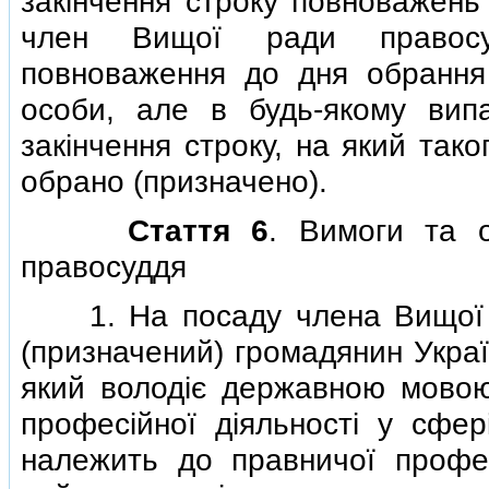
закiнчення строку повноважень
член Вищої ради правосу
повноваження до дня обрання 
особи, але в будь-якому вип
закiнчення строку, на який так
обрано (призначено).
Стаття 6
. Вимоги та 
правосуддя
1. На посаду члена Вищої р
(призначений) громадянин Украї
який володiє державною мовою
професiйної дiяльностi у сфер
належить до правничої професi