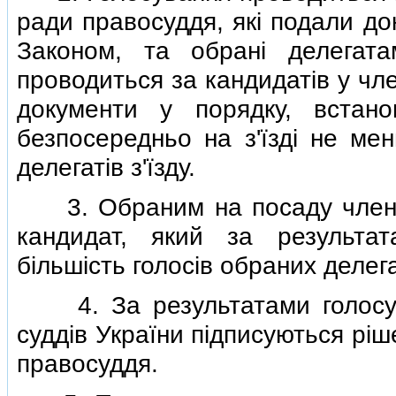
ради правосуддя, якi подали до
Законом, та обранi делегата
проводиться за кандидатiв у чл
документи у порядку, встан
безпосередньо на з'їздi не ме
делегатiв з'їзду.
3. Обраним на посаду члена
кандидат, який за результа
бiльшiсть голосiв обраних делегат
4. За результатами голосува
суддiв України пiдписуються рi
правосуддя.