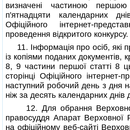
визначенi частиною першою
п'ятнадцяти календарних дн
Офiцiйного iнтернет-предс
проведення вiдкритого конкурсу.
11. Iнформацiя про осiб, якi п
iз копiями поданих документiв, 
8, 9 частини першої статтi 8 
сторiнцi Офiцiйного iнтернет-
наступний робочий день з дня н
нiж за десять календарних днiв 
12. Для обрання Верховною
правосуддя Апарат Верховної 
на офiцiйному веб-сайтi Верхов