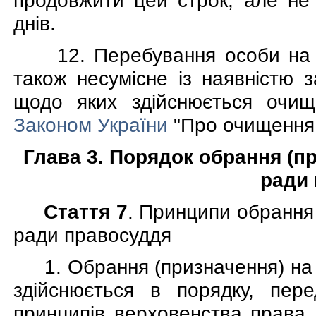
продовжити цей строк, але не
днiв.
12. Перебування особи на п
також несумiсне iз наявнiстю з
щодо яких здiйснюється очищ
Законом України
"Про очищення 
Глава 3. Порядок обрання (п
ради
Стаття 7
. Принципи обрання
ради правосуддя
1. Обрання (призначення) на 
здiйснюється в порядку, пер
принципiв верховенства права, 