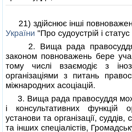
21) здiйснює iншi повноважен
України
"Про судоустрiй i статус 
2. Вища рада правосуддя в 
законом повноважень бере учас
тому числi взаємодiє з iно
органiзацiями з питань право
мiжнародних асоцiацiй.
3. Вища рада правосуддя може
i консультативних функцiй о
установи та органiзацiї, суддiв, 
та iнших спецiалiстiв, Громадсь