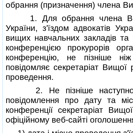
обрання (призначення) члена В
1. Для обрання члена Вищо
України, з'їздом адвокатiв Укр
вищих навчальних закладiв та 
конференцiєю прокурорiв орга
конференцiю, не пiзнiше нi
повiдомляє секретарiат Вищої 
проведення.
2. Не пiзнiше наступного 
повiдомлення про дату та мiс
конференцiї секретарiат Вищо
офiцiйному веб-сайтi оголошенн