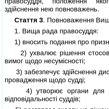
правосуддя, положення яко
здiйснення нею повноважень.
Стаття 3
. Повноваження Вищ
1. Вища рада правосуддя:
1) вносить подання про призна
2) ухвалює рiшення стосовн
вимог щодо несумiсностi;
3) забезпечує здiйснення дис
провадження щодо суддi;
4) утворює органи для роз
вiдповiдальностi суддiв;