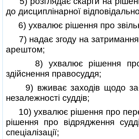
5) розглядає скарги на рiшення
до дисциплiнарної вiдповiдально
6) ухвалює рiшення про звiльн
7) надає згоду на затримання с
арештом;
8) ухвалює рiшення про ти
здiйснення правосуддя;
9) вживає заходiв щодо забе
незалежностi суддiв;
10) ухвалює рiшення про переве
рiшення про вiдрядження суддi
спецiалiзацiї;