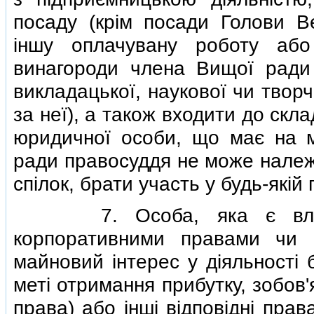
посаду (крiм посади Голови Ве
iншу оплачувану роботу або
винагороди члена Вищої ради 
викладацької, наукової чи твор
за неї), а також входити до скл
юридичної особи, що має на м
ради правосуддя не може належа
спiлок, брати участь у будь-якiй 
7. Особа, яка є власни
корпоративними правами чи 
майновий iнтерес у дiяльностi 
метi отримання прибутку, зобов'
права) або iншi вiдповiднi прав