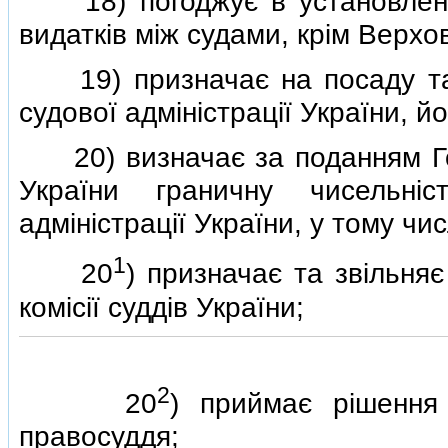
18) погоджує в установлено
видаткiв мiж судами, крiм Верхо
19) призначає на посаду та 
судової адмiнiстрацiї України, йо
20) визначає за поданням Гол
України граничну чисельнiс
адмiнiстрацiї України, у тому чис
1
20
) призначає та звiльняє
комiсiї суддiв України;
2
20
) приймає рiшення
правосуддя;