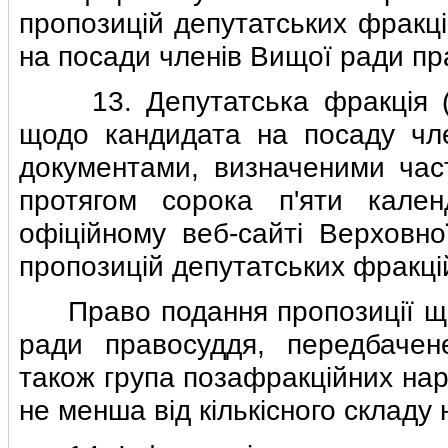
пропозицiй депутатських фракцi
на посади членiв Вищої ради пр
13. Депутатська фракцiя (де
щодо кандидата на посаду чл
документами, визначеними час
протягом сорока п'яти кале
офiцiйному веб-сайтi Верховн
пропозицiй депутатських фракцiй
Право подання пропозицiї що
ради правосуддя, передбачен
також група позафракцiйних наро
не менша вiд кiлькiсного складу