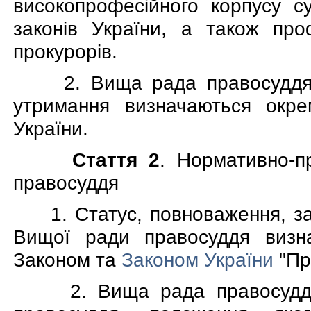
високопрофесiйного корпусу 
законiв України, а також проф
прокурорiв.
2. Вища рада правосуддя є
утримання визначаються окр
України.
Стаття 2
. Нормативно-п
правосуддя
1. Статус, повноваження, заса
Вищої ради правосуддя виз
Законом та
Законом України
"Про
2. Вища рада правосуддя з