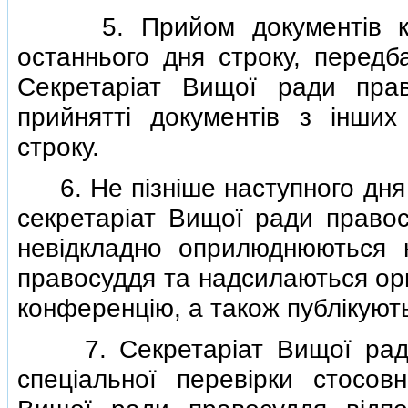
5. Прийом документiв канд
останнього дня строку, передба
Секретарiат Вищої ради пра
прийняттi документiв з iнших 
строку.
6. Не пiзнiше наступного дня 
секретарiат Вищої ради правос
невiдкладно оприлюднюються 
правосуддя та надсилаються орга
конференцiю, а також публiкуютьс
7. Секретарiат Вищої ради 
спецiальної перевiрки стосо