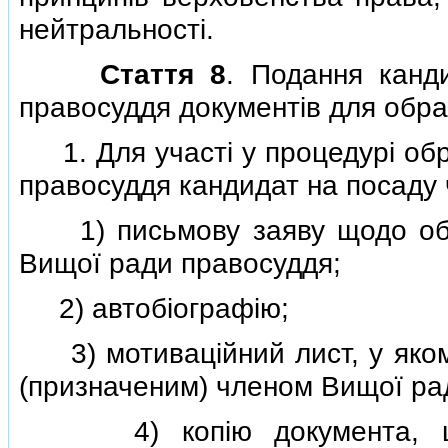
нейтральностi.
Стаття 8
. Подання канд
правосуддя документiв для обра
1. Для участi у процедурi обр
правосуддя кандидат на посаду
1) письмову заяву щодо обра
Вищої ради правосуддя;
2) автобiографiю;
3) мотивацiйний лист, у яком
(призначеним) членом Вищої ра
4) копiю документа, що п