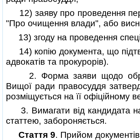
12) заяву про проведення пер
"Про очищення влади", або висно
13) згоду на проведення спецiа
14) копiю документа, що пiдтве
адвокатiв та прокурорiв).
2. Форма заяви щодо обран
Вищої ради правосуддя затвер
розмiщується на її офiцiйному ве
3. Вимагати вiд кандидата над
статтею, забороняється.
Стаття 9
. Прийом документiв в