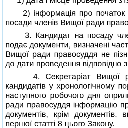
1) дата i мiсце проведення з'ї
2) iнформацiя про початок пр
посади членiв Вищої ради право
3. Кандидат на посаду член
подає документи, визначенi час
Вищої ради правосуддя не пiзн
до дати проведення вiдповiдно з
4. Секретарiат Вищої рад
кандидатiв у хронологiчному по
наступного робочого дня оприл
ради правосуддя iнформацiю пр
документiв, крiм документiв, 
першої статтi 8 цього Закону.