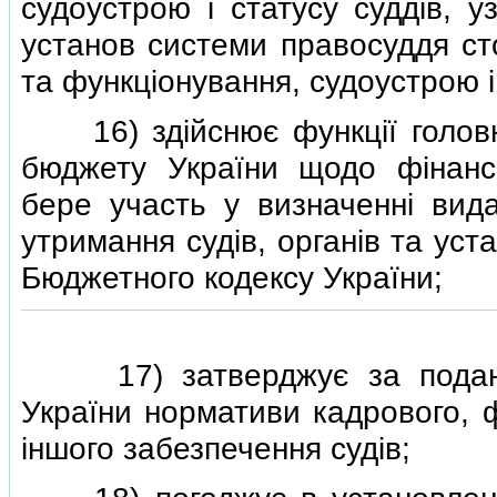
судоустрою i статусу суддiв, у
установ системи правосуддя ст
та функцiонування, судоустрою i 
16) здiйснює функцiї головн
бюджету України щодо фiнансо
бере участь у визначеннi вид
утримання судiв, органiв та ус
Бюджетного кодексу України;
17) затверджує за поданням
України нормативи кадрового, ф
iншого забезпечення судiв;