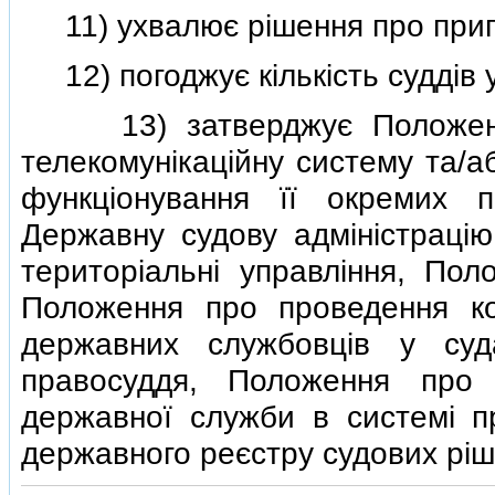
11) ухвалює рiшення про припи
12) погоджує кiлькiсть суддiв у
13) затверджує Положення 
телекомунiкацiйну систему та/
функцiонування її окремих п
Державну судову адмiнiстрацiю
територiальнi управлiння, По
Положення про проведення ко
державних службовцiв у суд
правосуддя, Положення про
державної служби в системi п
державного реєстру судових рiш