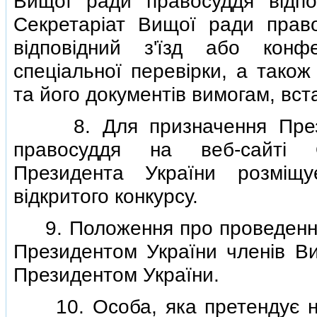
Вищої ради правосуддя вiдпо
Секретарiат Вищої ради право
вiдповiдний з'їзд або конф
спецiальної перевiрки, а також
та його документiв вимогам, вс
8. Для призначення Презид
правосуддя на веб-сайтi Оф
Президента України розмiщ
вiдкритого конкурсу.
9. Положення про проведення 
Президентом України членiв В
Президентом України.
10. Особа, яка претендує на 