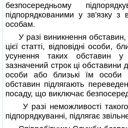
безпосередньому пiдпоряд
пiдпорядкованими у зв'язку з
особам.
У разi виникнення обставин, 
цiєї статтi, вiдповiднi особи, 
усунення таких обставин у
зазначений строк цi обставини д
особи або близькi їм особи 
обставин пiдлягають переведе
посаду, що виключає безпосеред
У разi неможливостi такого 
пiдпорядкуваннi, пiдлягає звiльн