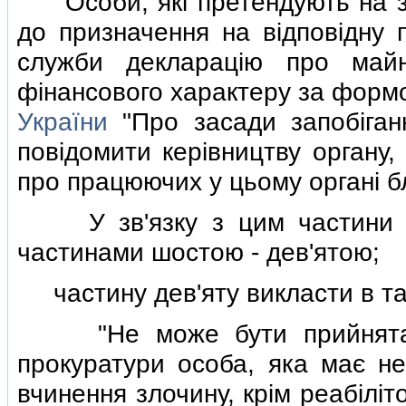
Особи, якi претендують на за
до призначення на вiдповiдну 
служби декларацiю про майн
фiнансового характеру за формо
України
"Про засади запобiгання
повiдомити керiвництву органу,
про працюючих у цьому органi бл
У зв'язку з цим частини че
частинами шостою - дев'ятою;
частину дев'яту викласти в так
"Не може бути прийнята на
прокуратури особа, яка має не
вчинення злочину, крiм реабiлiт