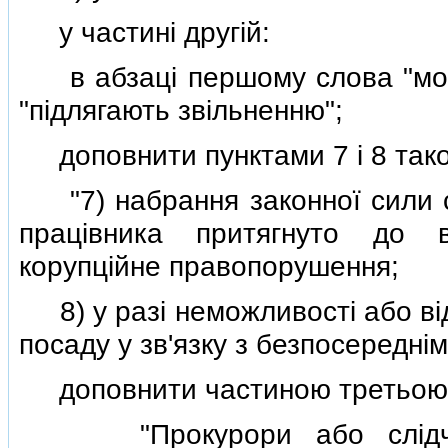
у частинi другiй:
в абзацi першому слова "можу
"пiдлягають звiльненню";
доповнити пунктами 7 i 8 таког
"7) набрання законної сили су
працiвника притягнуто до вi
корупцiйне правопорушення;
8) у разi неможливостi або вiд
посаду у зв'язку з безпосереднiм
доповнити частиною третьою т
"Прокурори або слiдчi пр