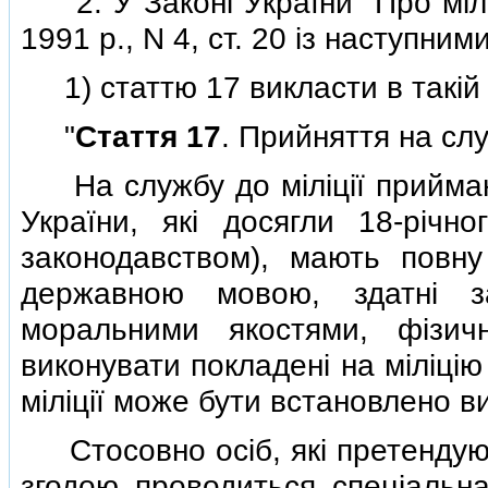
2. У Законi України "Про мiлi
1991 р., N 4, ст. 20 iз наступним
1) статтю 17 викласти в такiй 
"
Стаття 17
. Прийняття на слу
На службу до мiлiцiї приймают
України, якi досягли 18-рiчно
законодавством), мають повну
державною мовою, здатнi з
моральними якостями, фiзич
виконувати покладенi на мiлiцi
мiлiцiї може бути встановлено в
Стосовно осiб, якi претендують
згодою проводиться спецiальна