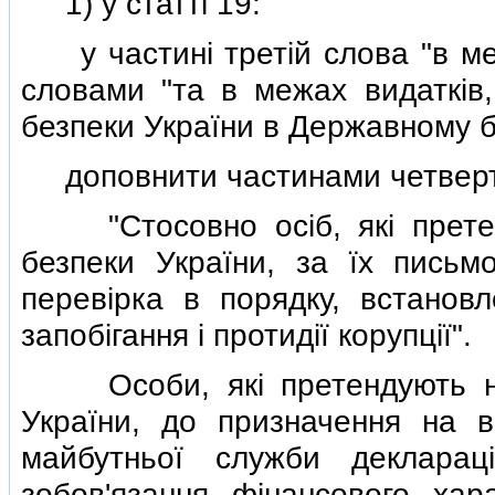
1) у статтi 19:
у частинi третiй слова "в ме
словами "та в межах видаткiв
безпеки України в Державному б
доповнити частинами четвертою
"Стосовно осiб, якi претен
безпеки України, за їх письм
перевiрка в порядку, встано
запобiгання i протидiї корупцiї".
Особи, якi претендують на
України, до призначення на в
майбутньої служби деклара
зобов'язання фiнансового ха