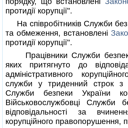
порядку, що встановленi
Закон
протидiї корупцiї".
На спiвробiтникiв Служби безп
та обмеження, встановленi
Зако
протидiї корупцiї".
Працiвники Служби безпеки У
яких притягнуто до вiдповi
адмiнiстративного корупцiйно
служби у триденний строк з 
Служби безпеки України коп
Вiйськовослужбовцi Служби б
вiдповiдальностi за вчинен
корупцiйного правопорушення, п