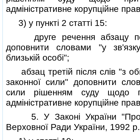
адмiнiстративне корупцiйне пра
3) у пунктi 2 статтi 15:
друге речення абзацу першо
доповнити словами "у зв'язк
близькiй особi";
абзац третiй пiсля слiв "з об
законної сили" доповнити слов
сили рiшенням суду щодо пр
адмiнiстративне корупцiйне пра
5. У Законi України "Про С
Верховної Ради України, 1992 р.,