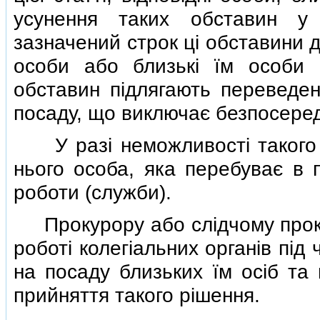
усунення таких обставин у
зазначений строк цi обставини д
особи або близькi їм особи 
обставин пiдлягають переведе
посаду, що виключає безпосеред
У разi неможливостi такого п
нього особа, яка перебуває в п
роботи (служби).
Прокурору або слiдчому проку
роботi колегiальних органiв пi
на посаду близьких їм осiб та 
прийняття такого рiшення.