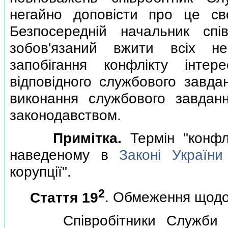
негайно доповiсти про це св
Безпосереднiй начальник спi
зобов'язаний вжити всiх не
запобiгання конфлiкту iнте
вiдповiдного службового завдан
виконання службового завдан
законодавством.
Примiтка.
Термiн "конфлi
наведеному в
Законi України
корупцiї".
2
Стаття 19
. Обмеження щодо
Спiвробiтники Служби без