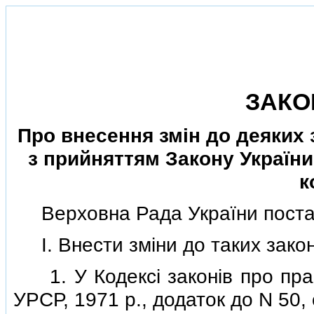
ЗАКО
Про внесення змiн до деяких з
з прийняттям Закону України 
к
Верховна Рада України поста
I. Внести змiни до таких закон
1. У Кодексi законiв про прац
УРСР, 1971 р., додаток до N 50, с