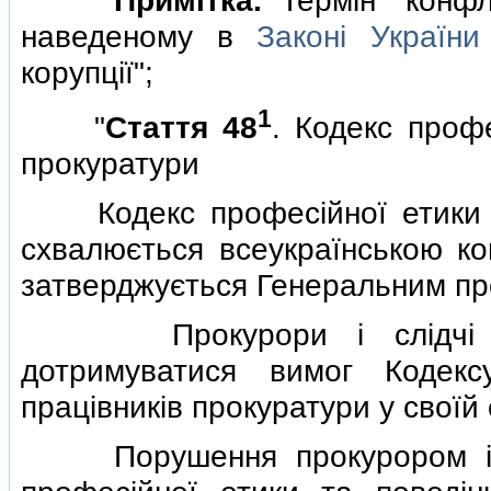
наведеному в
Законi України
корупцiї";
1
"
Стаття 48
. Кодекс профе
прокуратури
Кодекс професiйної етики та
схвалюється всеукраїнською ко
затверджується Генеральним пр
Прокурори i слiдчi прок
дотримуватися вимог Кодекс
працiвникiв прокуратури у своїй 
Порушення прокурором i сл