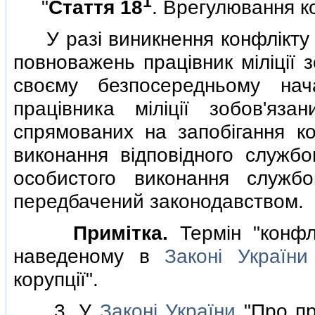
1
"
Стаття 18
. Врегулювання ко
У разi виникнення конфлiкту i
повноважень працiвник мiлiцiї 
своєму безпосередньому нача
працiвника мiлiцiї зобов'яза
спрямованих на запобiгання ко
виконання вiдповiдного службо
особистого виконання служб
передбачений законодавством.
Примiтка.
Термiн "конфлi
наведеному в
Законi України
корупцiї".
3. У
Законi України
"Про пр