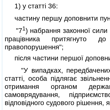
1) у статтi 36:
частину першу доповнити пун
1
"7
) набрання законної сили
працiвника притягнуто до 
правопорушення";
пiсля частини першої доповнит
"У випадках, передбачених 
статтi, особа пiдлягає звiльне
отримання органом держа
самоврядування, пiдприємств
вiдповiдного судового рiшення, 