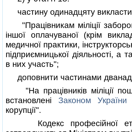
частину одинадцяту викласти в
"Працiвникам мiлiцiї заборон
iншої оплачуваної (крiм виклад
медичної практики, iнструкторськ
пiдприємницької дiяльностi, а 
в них участь";
доповнити частинами дванадцят
"На працiвникiв мiлiцiї пош
встановленi
Законом України
"
корупцiї".
Кодекс професiйної етики 