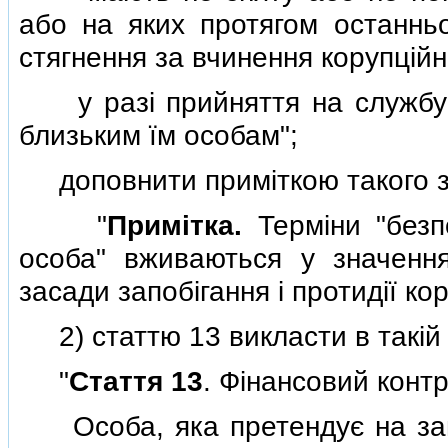
або на яких протягом останньо
стягнення за вчинення корупцiй
у разi прийняття на службу б
близьким їм особам";
доповнити примiткою такого з
"
Примiтка.
Термiни "безпо
особа" вживаються у значенн
засади запобiгання i протидiї кор
2) статтю 13 викласти в такiй 
"
Стаття 13
. Фiнансовий конт
Особа, яка претендує на зай