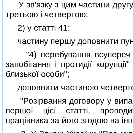
У зв'язку з цим частини другу 
третьою i четвертою;
2) у статтi 41:
частину першу доповнити пункт
"4) перебування всупереч
запобiгання i протидiї корупцi
близької особи";
доповнити частиною четвертою
"Розiрвання договору у випад
першої цiєї статтi, прово
працiвника за його згодою на iн