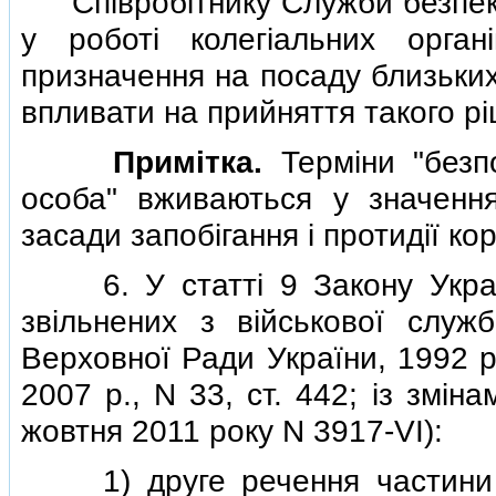
Спiвробiтнику Служби безпеки
у роботi колегiальних орга
призначення на посаду близьких
впливати на прийняття такого р
Примiтка.
Термiни "безпо
особа" вживаються у значенн
засади запобiгання i протидiї кор
6. У статтi 9 Закону Україн
звiльнених з вiйськової служб
Верховної Ради України, 1992 р.,
2007 р., N 33, ст. 442; iз змi
жовтня 2011 року N 3917-VI):
1) друге речення частини пе