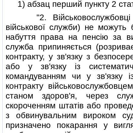
1) абзац перший пункту 2 статтi
"2. Вiйськовослужбовцi (кр
вiйськової служби) не можуть б
набуття права на пенсiю за вис
служба припиняється (розриваєт
контракту, у зв'язку з безпосе
або у зв'язку iз системати
командуванням чи у зв'язку 
контракту вiйськовослужбовцем
станом здоров'я, через служ
скороченням штатiв або проведе
з обвинувальним вироком су
призначено покарання у вигл