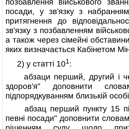
позбавлення вiйськового зван
посади, у зв'язку з набрання
притягнення до вiдповiдально
зв'язку з позбавленням вiйсько
а також через сiмейнi обставин
яких визначається Кабiнетом Мiнi
1
2) у статтi 10
:
абзаци перший, другий i четв
здоров'я" доповнити слов
пiдпорядкуванням близькiй особi
абзац перший пункту 15 пiсл
певнi посади" доповнити словам
рiшенням суду щодо притя