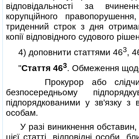
вiдповiдальностi за вчинен
корупцiйного правопорушення
триденний строк з дня отрима
копiї вiдповiдного судового рiше
3
4) доповнити статтями 46
, 4
3
"
Стаття 46
. Обмеження щодо
Прокурор або слiдчий п
безпосередньому пiдпоряд
пiдпорядкованими у зв'язку з
особам.
У разi виникнення обставин, 
цiєї статтi, вiдповiднi особи, 