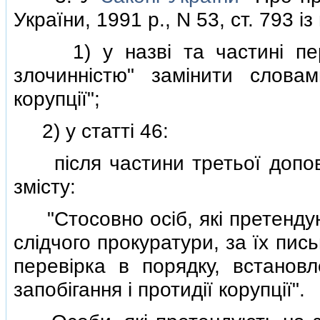
України, 1991 р., N 53, ст. 793 i
1) у назвi та частинi першi
злочиннiстю" замiнити словам
корупцiї";
2) у статтi 46:
пiсля частини третьої допов
змiсту:
"Стосовно осiб, якi претендую
слiдчого прокуратури, за їх пи
перевiрка в порядку, встано
запобiгання i протидiї корупцiї".