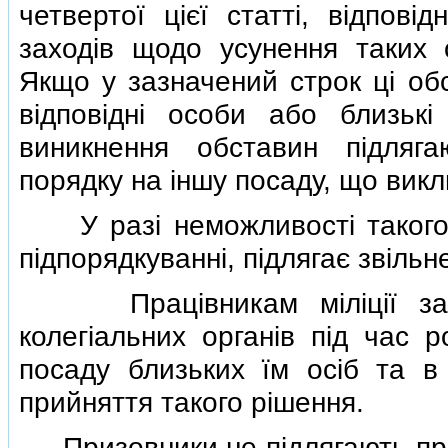
четвертої цiєї статтi, вiдповi
заходiв щодо усунення таких 
Якщо у зазначений строк цi об
вiдповiднi особи або близьк
виникнення обставин пiдляг
порядку на iншу посаду, що вик
У разi неможливостi такого 
пiдпорядкуваннi, пiдлягає звiльн
Працiвникам мiлiцiї забор
колегiальних органiв пiд час 
посаду близьких їм осiб та в
прийняття такого рiшення.
Призовники не пiдлягають прийн