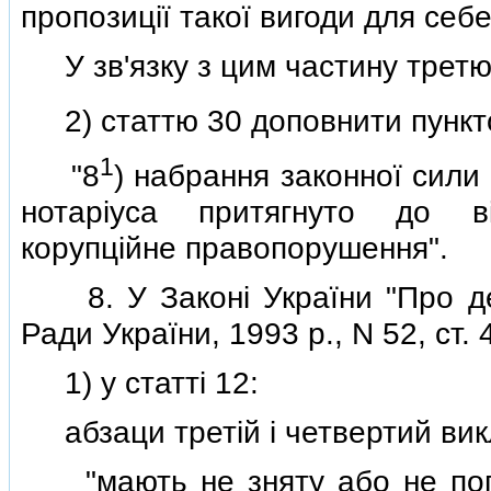
пропозицiї такої вигоди для себе
У зв'язку з цим частину третю
2) статтю 30 доповнити пункт
1
"8
) набрання законної сили
нотарiуса притягнуто до вi
корупцiйне правопорушення".
8. У Законi України "Про дер
Ради України, 1993 р., N 52, ст.
1) у статтi 12:
абзаци третiй i четвертий викла
"мають не зняту або не пога