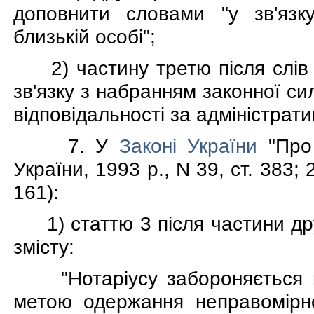
доповнити словами "у зв'язк
близькiй особi";
2) частину третю пiсля слiв "
зв'язку з набранням законної с
вiдповiдальностi за адмiнiстрат
7. У
Законi України
"Про 
України, 1993 р., N 39, ст. 383; 2
161):
1) статтю 3 пiсля частини дру
змiсту:
"Нотарiусу забороняється ви
метою одержання неправомiрно