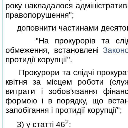
року накладалося адмiнiстратив
правопорушення";
доповнити частинами десятою 
"На прокурорiв та слiдчи
обмеження, встановленi
Закон
протидiї корупцiї".
Прокурори та слiдчi прокурату
квiтня за мiсцем роботи (слу
витрати i зобов'язання фiнан
формою i в порядку, що вста
запобiгання i протидiї корупцiї";
2
3) у статтi 46
: