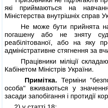
якi приймаються на навчан
Мiнiстерства внутрiшнiх справ У
Не може бути прийнята на сл
погашену або не зняту суд
реабiлiтованої, або на яку п
адмiнiстративне стягнення за в
Працiвники мiлiцiї складають
Кабiнетом Мiнiстрiв України.
Примiтка.
Термiни "безпо
особа" вживаються у значенн
засади запобiгання i протидiї кор
2) у статтi 18: