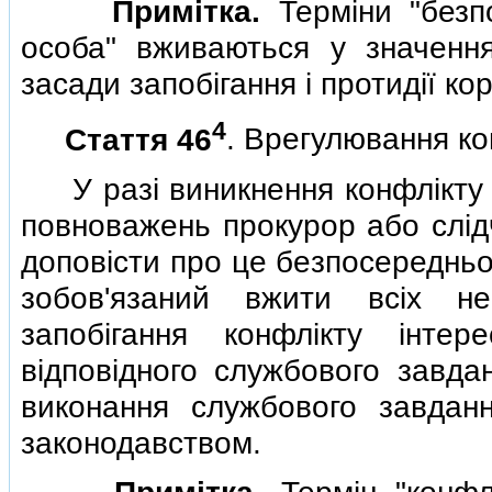
Примiтка.
Термiни "безпо
особа" вживаються у значенн
засади запобiгання i протидiї кор
4
Стаття 46
. Врегулювання ко
У разi виникнення конфлiкту i
повноважень прокурор або слiд
доповiсти про це безпосередньо
зобов'язаний вжити всiх не
запобiгання конфлiкту iнте
вiдповiдного службового завдан
виконання службового завдан
законодавством.
Примiтка.
Термiн "конфлi