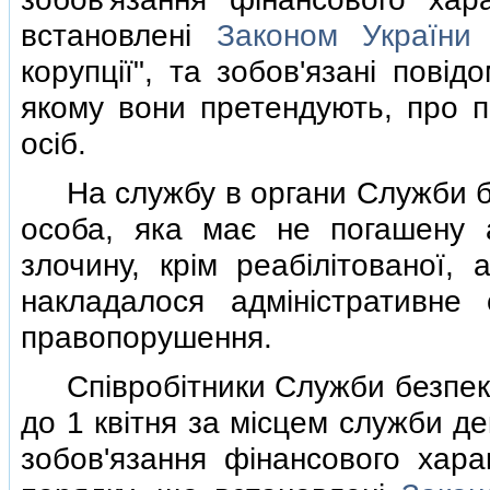
встановленi
Законом України
"
корупцiї", та зобов'язанi повi
якому вони претендують, про п
осiб.
На службу в органи Служби бе
особа, яка має не погашену 
злочину, крiм реабiлiтованої,
накладалося адмiнiстративне 
правопорушення.
Спiвробiтники Служби безпеки 
до 1 квiтня за мiсцем служби д
зобов'язання фiнансового хар