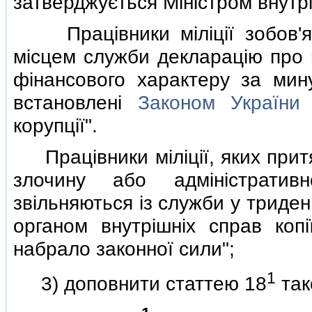
затверджується Мiнiстром внутрi
Працiвники мiлiцiї зобов'яз
мiсцем служби декларацiю про м
фiнансового характеру за мин
встановленi
Законом України
"
корупцiї".
Працiвники мiлiцiї, яких притя
злочину або адмiнiстративн
звiльняються iз служби у триде
органом внутрiшнiх справ копi
набрало законної сили";
1
3) доповнити статтею 18
так