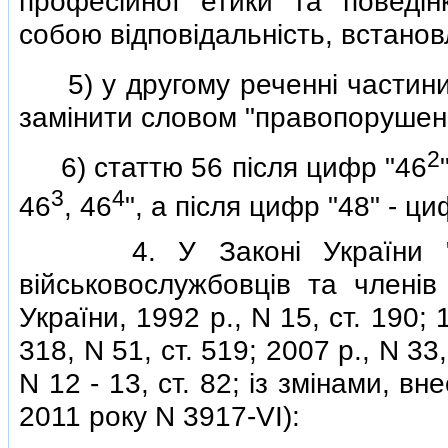
професiйної етики та поведiн
собою вiдповiдальнiсть, встанов
5) у другому реченнi частини 
замiнити словом "правопорушен
2
6) статтю 56 пiсля цифр "46
3
4
46
, 46
", а пiсля цифр "48" - ц
4. У Законi України "Про
вiйськовослужбовцiв та членiв
України, 1992 р., N 15, ст. 190; 1
318, N 51, ст. 519; 2007 р., N 33,
N 12 - 13, ст. 82; iз змiнами, 
2011 року N 3917-VI):