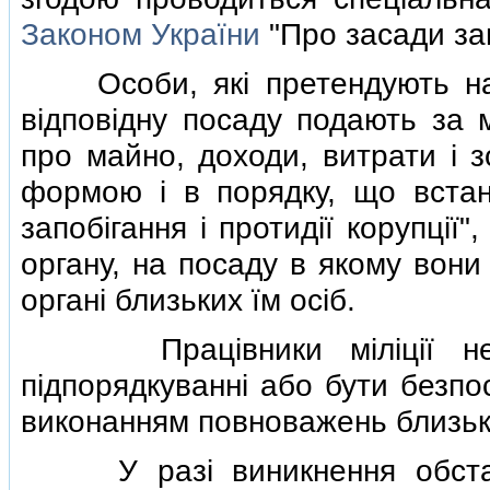
Законом України
"Про засади запо
Особи, якi претендують на с
вiдповiдну посаду подають за 
про майно, доходи, витрати i з
формою i в порядку, що вста
запобiгання i протидiї корупцiї"
органу, на посаду в якому вон
органi близьких їм осiб.
Працiвники мiлiцiї не м
пiдпорядкуваннi або бути безпо
виконанням повноважень близьк
У разi виникнення обстави