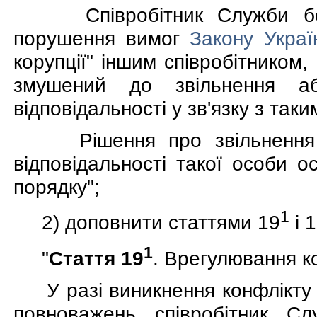
Спiвробiтник Служби безпе
порушення вимог
Закону Украї
корупцiї" iншим спiвробiтником
змушений до звiльнення аб
вiдповiдальностi у зв'язку з так
Рiшення про звiльнення аб
вiдповiдальностi такої особи 
порядку";
1
2) доповнити статтями 19
i 
1
"
Стаття 19
. Врегулювання ко
У разi виникнення конфлiкту i
повноважень спiвробiтник Сл