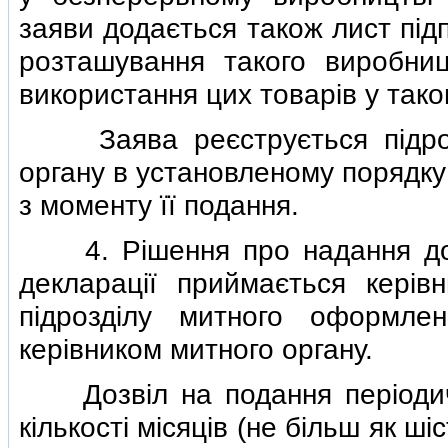
заяви додається також лист пiд
розташування такого виробниц
використання цих товарiв у тако
Заява реєструється пiдроз
органу в установленому порядку 
з моменту її подання.
4. Рiшення про надання дозв
декларацiї приймається керi
пiдроздiлу митного оформле
керiвником митного органу.
Дозвiл на подання перiодично
кiлькостi мiсяцiв (не бiльш як шi