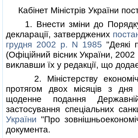
Кабiнет Мiнiстрiв України пос
1. Внести змiни до Порядку 
декларацiї, затверджених
постан
грудня 2002 р. N 1985
"Деякi 
(Офiцiйний вiсник України, 2002 р.
виклавши їх у редакцiї, що дода
2. Мiнiстерству економiчног
протягом двох мiсяцiв з дня
щоденне подання Державнi
застосування спецiальних сан
України
"Про зовнiшньоекономiч
документа.