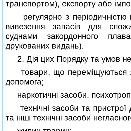
транспортом), експорту або iмпо
регулярно з перiодичнiстю не
вивезення запасiв для спож
суднами закордонного плав
друкованих видань).
2. Дiя цих Порядку та умов не
товари, що перемiщуються як 
допомога;
наркотичнi засоби, психотропнi
технiчнi засоби та пристрої дл
та iншi технiчнi засоби негласно
живих тварин;