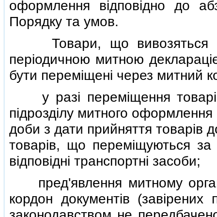
оформлення вiдповiдно до абз
Порядку та умов.
Товари, що вивозяться за 
перiодичною митною декларацiє
бути перемiщенi через митний к
у разi перемiщення товарiв 
пiдроздiлу митного оформлення м
доби з дати прийняття товарiв д
товарiв, що перемiщуються за
вiдповiднi транспортнi засоби;
пред'явлення митному органу
кордон документiв (завiрених 
законодавством не передбачено 