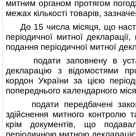
митним органом протягом погодж
межах кiлькостi товарiв, зазначе
До 15 числа мiсяця, що наста
перiодичної митної декларацiї,
подання перiодичної митної декл
подати заповнену в устано
декларацiю з вiдомостями пр
кордон України за цiєю перiо
попереднього календарного мiся
подати передбаченi законод
здiйснення митного контролю т
крiм документiв, що подава
перiодичною митною декларацiє