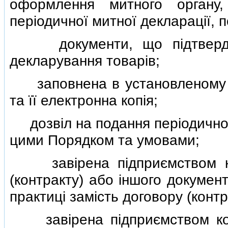
оформлення митного органу
перiодичної митної декларацiї, 
документи, що пiдтверджу
декларування товарiв;
заповнена в установленому п
та її електронна копiя;
дозвiл на подання перiодичної 
цими Порядком та умовами;
завiрена пiдприємством коп
(контракту) або iншого докумен
практицi замiсть договору (контр
завiрена пiдприємством копi