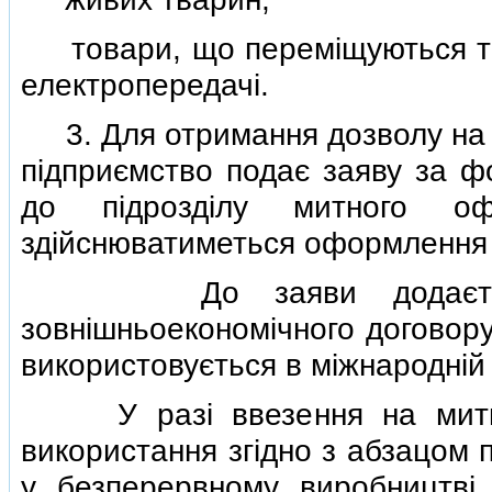
товари, що перемiщуються тру
електропередачi.
3. Для отримання дозволу на п
пiдприємство подає заяву за 
до пiдроздiлу митного оф
здiйснюватиметься оформлення т
До заяви додається за
зовнiшньоекономiчного договору
використовується в мiжнароднiй 
У разi ввезення на митну 
використання згiдно з абзацом 
у безперервному виробництвi 