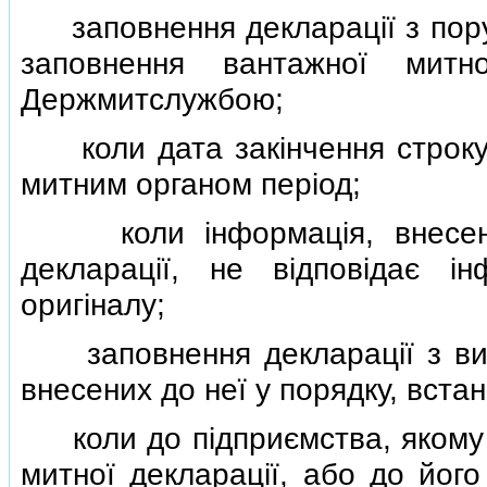
заповнення декларацiї з поруш
заповнення вантажної митно
Держмитслужбою;
коли дата закiнчення строку 
митним органом перiод;
коли iнформацiя, внесена 
декларацiї, не вiдповiдає i
оригiналу;
заповнення декларацiї з випр
внесених до неї у порядку, вс
коли до пiдприємства, якому н
митної декларацiї, або до його