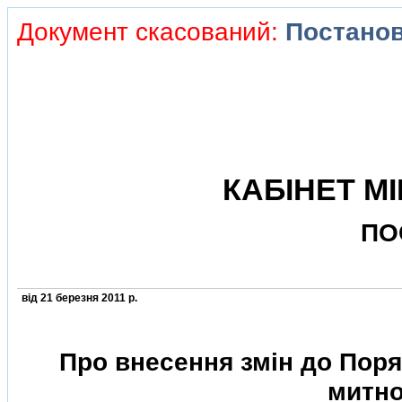
Документ скасований:
Постанов
КАБIНЕТ МI
ПО
вiд 21 березня 2011 р.
Про внесення змiн до Поря
митно