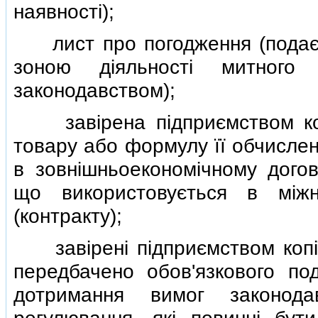
наявностi);
лист про погодження (подаєт
зоною дiяльностi митного 
законодавством);
завiрена пiдприємством копi
товару або формулу її обчисленн
в зовнiшньоекономiчному догово
що використовується в мiжн
(контракту);
завiренi пiдприємством копiї
передбачено обов'язкового под
дотримання вимог законода