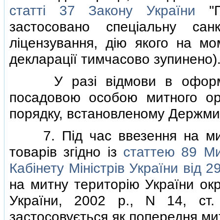
статтi 37 Закону України
"Пр
застосовано спецiальну сан
лiцензування, дiю якого на м
декларацiї тимчасово зупинено)
У разi вiдмови в оформлен
посадовою особою митного ор
порядку, встановленому Держм
7. Пiд час ввезення на митн
товарiв згiдно iз
статтею 89 Ми
Кабiнету Мiнiстрiв України вiд 
на митну територiю України окр
України, 2002 р., N 14, ст.
застосовується як попередня ми