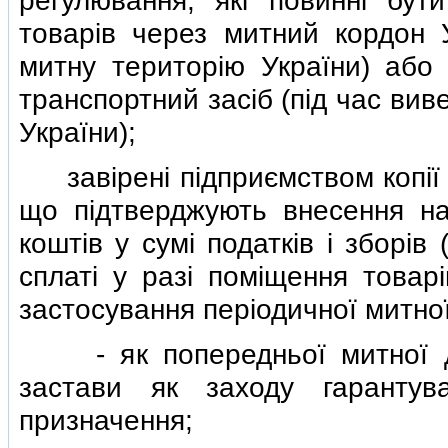
регулювання, якi повиннi бут
товарiв через митний кордон У
митну територiю України) або
транспортний засiб (пiд час вив
України);
завiренi пiдприємством копiї п
що пiдтверджують внесення на
коштiв у сумi податкiв i зборiв 
сплатi у разi помiщення товар
застосування перiодичної митної
- як попередньої митної дек
застави як заходу гарантув
призначення;