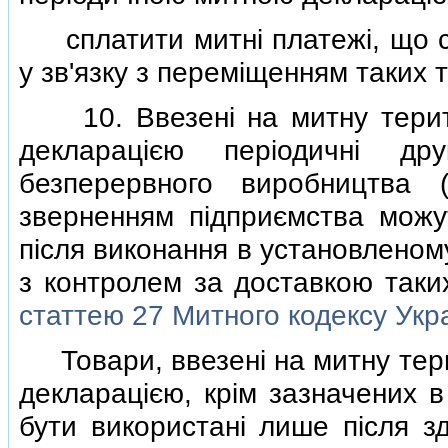
сплатити митнi платежi, що с
у зв'язку з перемiщенням таких 
10. Ввезенi на митну терито
декларацiєю перiодичнi д
безперервного виробництва (
зверненням пiдприємства можу
пiсля виконання в установленом
з контролем за доставкою таких
статтею 27 Митного кодексу Укр
Товари, ввезенi на митну тери
декларацiєю, крiм зазначених в
бути використанi лише пiсля зд