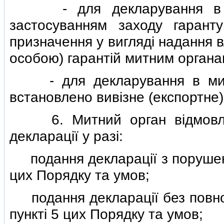
- для декларування в мит
застосуванням заходу гарант
призначення у виглядi надання 
особою) гарантiй митним органа
- для декларування в митни
встановлено вивiзне (експортне)
6. Митний орган вiдмовляє
декларацiї у разi:
подання декларацiї з поруше
цих Порядку та умов;
подання декларацiї без повног
пунктi 5 цих Порядку та умов;