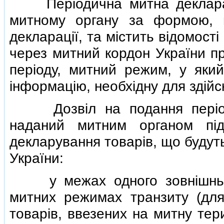
Перiодична митна декларацi
митному органу за формою, 
декларацiї, та мiстить вiдомост
через митний кордон України п
перiоду, митний режим, у яки
iнформацiю, необхiдну для здiй
Дозвiл на подання перiоди
наданий митним органом пiд
декларування товарiв, що будут
України:
у межах одного зовнiшньоек
митних режимах транзиту (для
товарiв, ввезених на митну тер