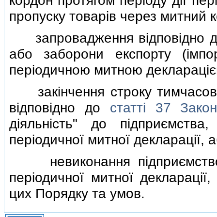
кордон протягом перiоду дiї пер
пропуску товарiв через митний к
запровадження вiдповiдно до
або заборони експорту (iмпо
перiодичною митною декларацiє
закiнчення строку тимчасового
вiдповiдно до
статтi 37 Зако
дiяльнiсть" до пiдприємств
перiодичної митної декларацiї, 
невиконання пiдприємством
перiодичної митної декларацiї,
цих Порядку та умов.