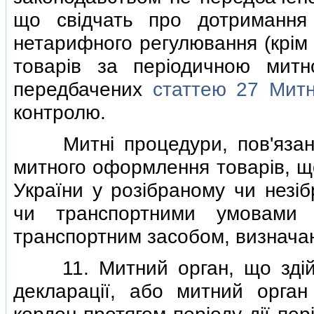
що свiдчать про дотримання
нетарифного регулювання (крiм
товарiв за перiодичною митн
передбачених
статтею 27 Митн
контролю.
Митнi процедури, пов'язанi 
митного оформлення товарiв, щ
України у розiбраному чи незi
чи транспортними умовами 
транспортним засобом, визнач
11. Митний орган, що здiйс
декларацiї, або митний орган