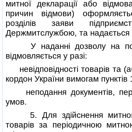
митної декларацiї або вiдмов
причин вiдмови) оформляєть
роздiлiв заяви пiдприєм
Держмитслужбою, та надається 
У наданнi дозволу на подан
вiдмовляється у разi:
невiдповiдностi товарiв та (а
кордон України вимогам пунктiв 1
неподання документiв, пере
умов.
5. Для здiйснення митного
товарiв за перiодичною митно