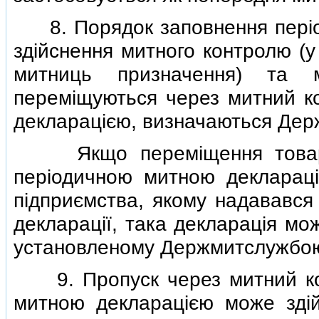
8. Порядок заповнення перiоди
здiйснення митного контролю (у
митниць призначення) та 
перемiщуються через митний к
декларацiєю, визначаються Де
Якщо перемiщення товарiв 
перiодичною митною декларацi
пiдприємства, якому надавався 
декларацiї, така декларацiя мо
установленому Держмитслужбою
9. Пропуск через митний кор
митною декларацiєю може здi