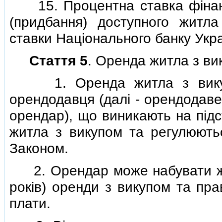
15. Процентна ставка фiнанс
(придбання) доступного житла
ставки Нацiонального банку Укра
Стаття 5
. Оренда житла з ви
1. Оренда житла з викупом
орендодавця (далi - орендодаве
орендар), що виникають на пiдс
житла з викупом та регулюют
Законом.
2. Орендар може набувати жит
рокiв) оренди з викупом та пр
плати.