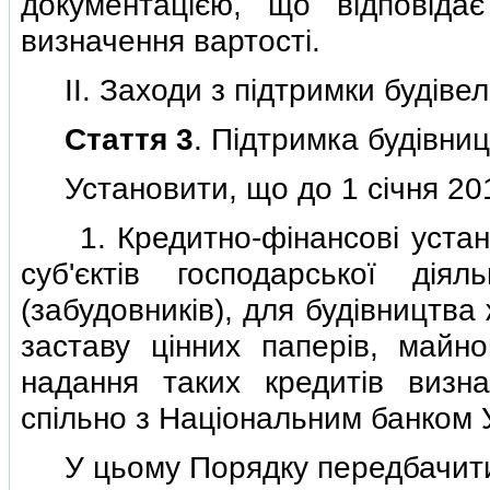
документацiєю, що вiдповiд
визначення вартостi.
II. Заходи з пiдтримки будiвель
Стаття 3
. Пiдтримка будiвни
Установити, що до 1 сiчня 201
1. Кредитно-фiнансовi устано
суб'єктiв господарської дiя
(забудовникiв), для будiвництва 
заставу цiнних паперiв, майн
надання таких кредитiв визна
спiльно з Нацiональним банком 
У цьому Порядку передбачити