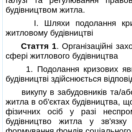
галузi та регулювання право
будiвництвом житла.
I. Шляхи подолання кризов
житловому будiвництвi
Стаття 1
. Органiзацiйнi за
сферi житлового будiвництва
1. Подолання кризових явищ 
будiвництвi здiйснюється вiдпов
викупу в забудовникiв та/або
житла в об'єктах будiвництва, 
фiзичних осiб у разi неспро
будiвництво житла у зв'язку
формування фондiв соцiального