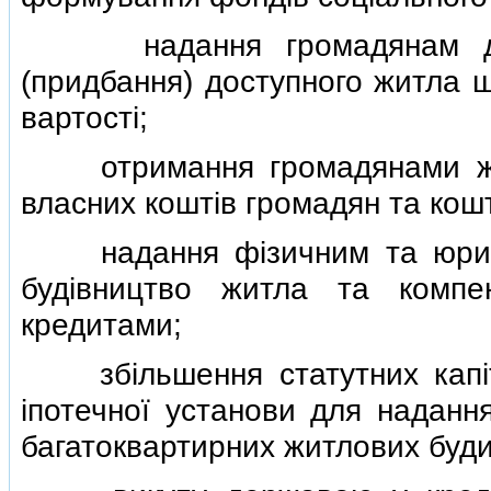
надання громадянам держа
(придбання) доступного житла 
вартостi;
отримання громадянами жит
власних коштiв громадян та кошт
надання фiзичним та юридич
будiвництво житла та компе
кредитами;
збiльшення статутних капiта
iпотечної установи для наданн
багатоквартирних житлових буди