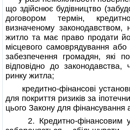
що здiйснює будiвництво (забуд
договором термiн, кредитн
визначеному законодавством, 
житло та має право продати йо
мiсцевого самоврядування або 
забезпечення громадян, якi п
вiдповiдно до законодавства, 
ринку житла;
кредитно-фiнансовi установи
для покриття ризикiв за iпотечн
цього Закону для фiнансування а
2. Кредитно-фiнансовим ус