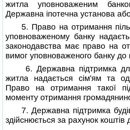
житла уповноваженим банко
Державна iпотечна установа або
5. Право на отримання пiльго
уповноваженому банку надаєтьс
законодавства має право на от
вимог уповноваженого банку до
6. Державна пiдтримка для б
житла надається сiм'ям та о
Право на отримання такої пi
моменту отримання громадянином
7. Державна пiдтримка будiвн
здiйснюється за рахунок коштiв 