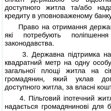
доступного житла та/або нада
кредиту в уповноваженому банку
Право на отримання державно
якi потребують полiпшенн
законодавства.
3. Державна пiдтримка нада
квадратний метр на одну особу
загальної площi житла на сi
громадянин, який уклав дог
доступного житла, за власнi кош
4. Пiльговий iпотечний житло
надається громадяниновi для б