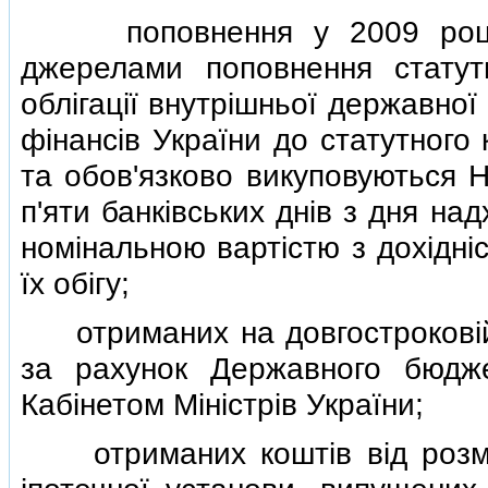
поповнення у 2009 роцi їх
джерелами поповнення статут
облiгацiї внутрiшньої державної
фiнансiв України до статутного
та обов'язково викуповуються 
п'яти банкiвських днiв з дня на
номiнальною вартiстю з дохiднiс
їх обiгу;
отриманих на довгостроковiй т
за рахунок Державного бюдже
Кабiнетом Мiнiстрiв України;
отриманих коштiв вiд розмiщ