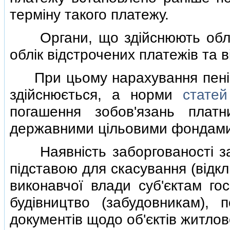
термiну такого платежу.
Органи, що здiйснюють облiк 
облiк вiдстрочених платежiв та
При цьому нарахування пенi т
здiйснюється, а норми
стате
погашення зобов'язань плат
державними цiльовими фондами"
Наявнiсть заборгованостi за
пiдставою для скасування (вiдк
виконавчої влади суб'єктам гос
будiвництво (забудовникам), 
документiв щодо об'єктiв житлов