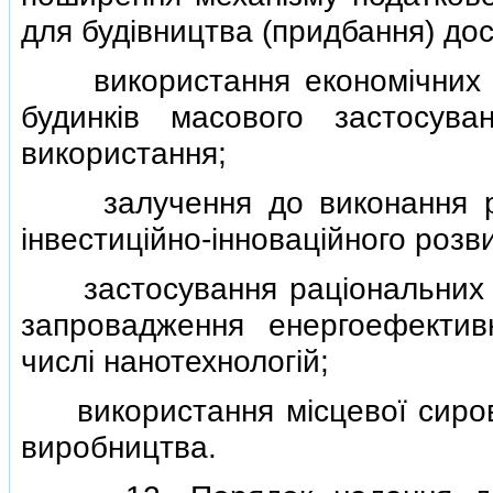
для будiвництва (придбання) до
використання економiчних i 
будинкiв масового застосува
використання;
залучення до виконання робi
iнвестицiйно-iнновацiйного розви
застосування рацiональних ко
запровадження енергоефективн
числi нанотехнологiй;
використання мiсцевої сировин
виробництва.