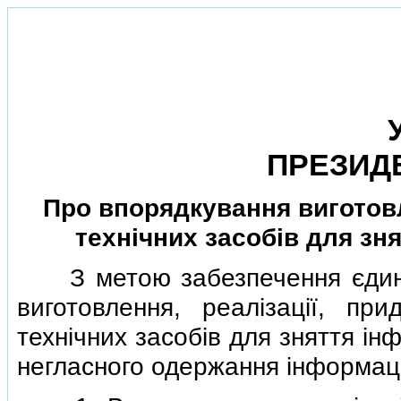
ПРЕЗИДЕ
Про впорядкування виготов
технiчних засобiв для зня
З метою забезпечення єдиної
виготовлення, реалiзацiї, пр
технiчних засобiв для зняття iнф
негласного одержання iнформацi