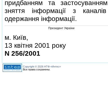
придбанням та застосуванням
зняття iнформацiї з каналiв
одержання iнформацiї.
Президент України
м. Київ,
13 квiтня 2001 року
N 256/2001
Copyright © 2026 НТФ «Интес»
Все права сохранены.