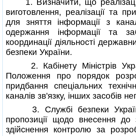
1. Визначити, що реалiзацiю
виготовлення, реалiзацiї та пр
для зняття iнформацiї з канал
одержання iнформацiї та за
координацiї дiяльностi державн
безпеки України.
2. Кабiнету Мiнiстрiв Украї
Положення про порядок розроб
придбання спецiальних технiч
каналiв зв'язку, iнших засобiв н
3. Службi безпеки України 
пропозицiї щодо внесення до 
здiйснення контролю за розроб