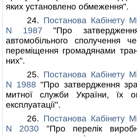
яких установлено обмеження".
24.
Постанова Кабiнету Мi
N 1987
"Про затвердження
автомобiльного сполучення ч
перемiщення громадянами транс
них".
25.
Постанова Кабiнету Мi
N 1988
"Про затвердження зра
митної служби України, їх о
експлуатацiї".
26.
Постанова Кабiнету Мi
N 2030
"Про перелiк виробни