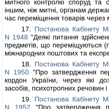
митного контролю споруд та о
iншим, нiж митнi, органам держа
час перемiщення товарiв через 
17.
Постанова Кабiнету Мi
N 1948
"Деякi питання здiйснен
предметiв, що перемiщуються (
мiжнародних поштових та експре
18.
Постанова Кабiнету Мi
N 1950
"Про затвердження пер
кордон України, через якi до
засобiв, психотропних речовин i 
19.
Постанова Кабiнету Мi
N 1952
"Про затвердження пе