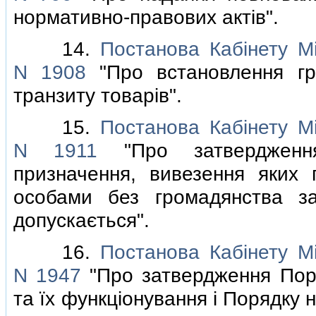
нормативно-правових актiв".
14.
Постанова Кабiнету Мi
N 1908
"Про встановлення гра
транзиту товарiв".
15.
Постанова Кабiнету Мi
N 1911
"Про затвердження
призначення, вивезення яких 
особами без громадянства за
допускається".
16.
Постанова Кабiнету Мi
N 1947
"Про затвердження Поря
та їх функцiонування i Порядку