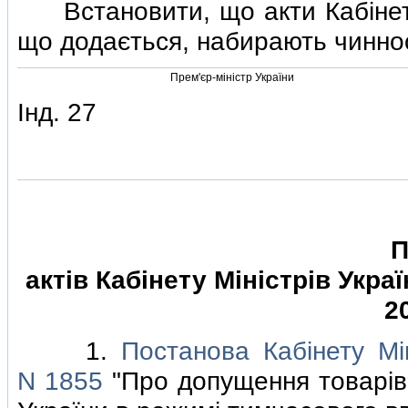
Встановити, що акти Кабiнету М
що додається, набирають чинност
Прем'єр-мiнiстр України
Iнд. 27
П
актiв Кабiнету Мiнiстрiв Укра
2
1.
Постанова Кабiнету Мiн
N 1855
"Про допущення товарiв