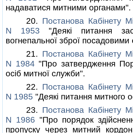
надаватися митними органами".
20.
Постанова Кабiнету Мi
N 1953
"Деякi питання зас
вогнепальної зброї посадовими 
21.
Постанова Кабiнету Мi
N 1984
"Про затвердження Пор
осiб митної служби".
22.
Постанова Кабiнету Мi
N 1985
"Деякi питання митного 
23.
Постанова Кабiнету Мi
N 1986
"Про порядок здiйснен
пропуску через митний кордон