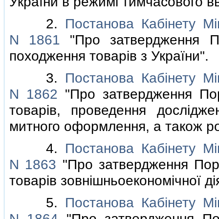
України в режимi тимчасового вв
2.
Постанова Кабiнету Мiн
N 1861
"Про затвердження По
походження товарiв з України".
3.
Постанова Кабiнету Мiн
N 1862
"Про затвердження Поря
товарiв, проведення дослiдже
митного оформлення, а також р
4.
Постанова Кабiнету Мiн
N 1863
"Про затвердження Поря
товарiв зовнiшньоекономiчної дi
5.
Постанова Кабiнету Мiн
N 1864
"Про затвердження Пор