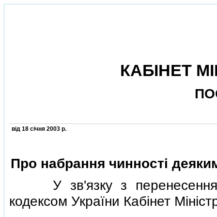
КАБIНЕТ МI
ПО
вiд 18 сiчня 2003 р.
Про набрання чинностi деяким
У зв'язку з перенесенням 
кодексом України Кабiнет Мiнi