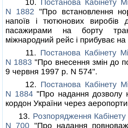
10.
Постанова Кабiнету Мi
N 1882
"Про встановлення нор
напоїв i тютюнових виробiв 
пасажирами на борту транс
мiжнародний рейс i прибуває на 
11.
Постанова Кабiнету Мi
N 1883
"Про внесення змiн до по
9 червня 1997 р. N 574".
12.
Постанова Кабiнету Мi
N 1884
"Про надання дозволу н
кордон України через аеропорти,
13.
Розпорядження Кабiнету М
N 700
"Про надання повноваж