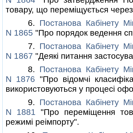
товару, що перемiщується через
6.
Постанова Кабiнету Мiн
N 1865
"Про порядок ведення спе
7.
Постанова Кабiнету Мiн
N 1867
"Деякi питання застосув
8.
Постанова Кабiнету Мiн
N 1876
"Про вiдомчi класифiка
використовуються у процесi оф
9.
Постанова Кабiнету Мiн
N 1881
"Про перемiщення това
режимi реiмпорту".