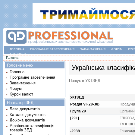
ГОЛОВНА
ПРОГРАМНЕ ЗАБЕЗПЕЧЕННЯ
ЗАВАНТАЖЕННЯ
ФОРУМ
КУР
КОНТАКТИ
Ви є тут
Головна
Головне меню
Українська класифік
Головна
Програмне забезпечення
Пошук в УКТЗЕД
Завантаження
Форум
Курси валют
УКТЗЕД
Навігатор ЗЕД
Розділ VI (28-38)
Продукцi
База документів
Група 29
Органiчнi
Каталог документів
[29L]
ГЛIКОЗИ
Добірка документів
ТА IНШI 
Українська класифікація
товарів ЗЕД
-2938
Глiкозиди