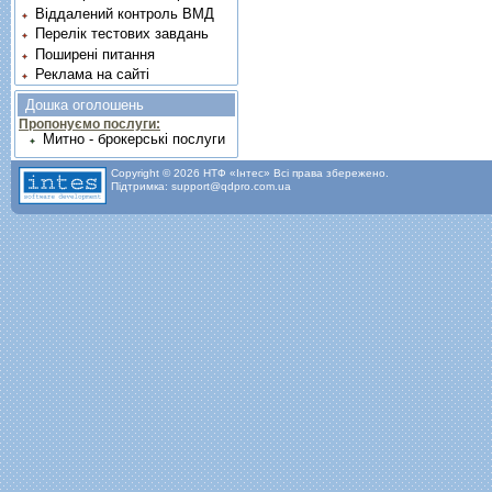
Віддалений контроль ВМД
Перелік тестових завдань
Поширені питання
Реклама на сайті
Дошка оголошень
Пропонуємо послуги:
Митно - брокерські послуги
Copyright © 2026 НТФ «Інтес» Всі права збережено.
Підтримка: support@qdpro.com.ua