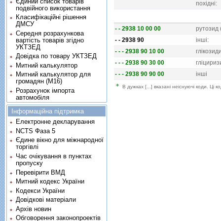
Єдиний список товарів
похiднi:
подвійного використання
Класифікаційні рішення
ДМСУ
- - 2938 10 00 00
рутозид 
Середня розрахункова
вартість товарів згідно
- - 2938 90
iншi:
УКТЗЕД
- - - 2938 90 10 00
глiкозид
Довідка по товару УКТЗЕД
- - - 2938 90 30 00
глiцириз
Митний калькулятор
- - - 2938 90 90 00
iншi
Митний калькулятор для
громадян (М16)
В дужках [...] вказані неіснуючі коди. Ці
Розрахунок імпорта
автомобіля
Інформаційна підтримка
Електронне декларування
NCTS Фаза 5
Єдине вікно для міжнародної
торгівлі
Час очікування в пунктах
пропуску
Перевірити ВМД
Митний кодекс України
Кодекси України
Довідкові матеріали
Архів новин
Обговорення законопроектів