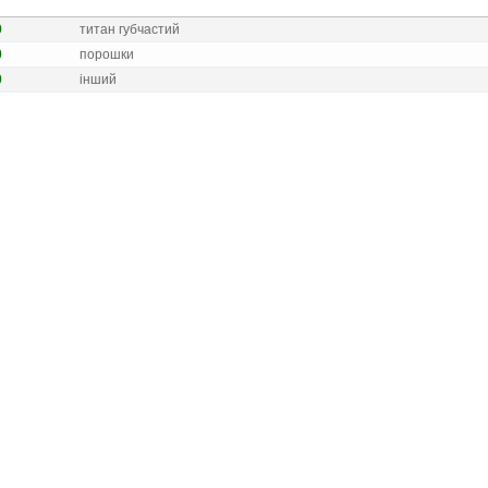
0
титан губчастий
0
порошки
0
iнший