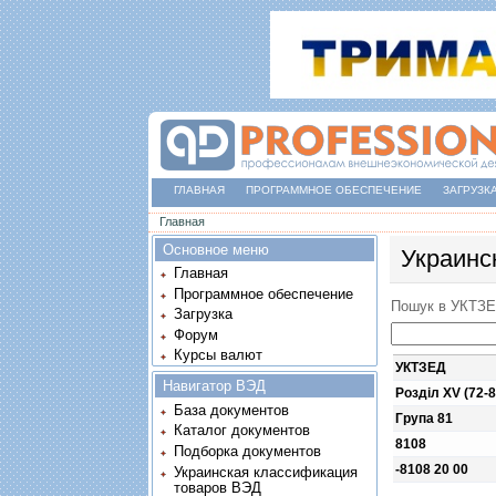
ГЛАВНАЯ
ПРОГРАММНОЕ ОБЕСПЕЧЕНИЕ
ЗАГРУЗК
Вы здесь
Главная
Основное меню
Украинс
Главная
Программное обеспечение
Пошук в УКТЗ
Загрузка
Форум
Курсы валют
УКТЗЕД
Навигатор ВЭД
Розділ XV (72-8
База документов
Група 81
Каталог документов
8108
Подборка документов
-8108 20 00
Украинская классификация
товаров ВЭД