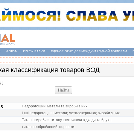
А
ФОРУМ
КУРСЫ ВАЛЮТ
ЕДИНОЕ ОКНО ДЛЯ МЕЖДУНАРОДНОЙ ТОРГОВЛИ
кая классификация товаров ВЭД
ЕД
3)
Недорогоцiннi метали та вироби з них
Iншi недорогоцiннi метали; металокерамiка; вироби з них
Титан i вироби з титану, включаючи вiдходи та брухт:
титан необроблений; порошки: